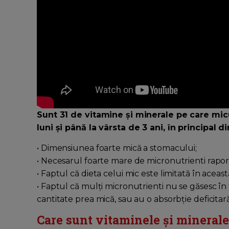
Sunt 31 de vitamine și minerale pe care mic
luni și până la vârsta de 3 ani, în principal 
• Dimensiunea foarte mică a stomacului;
• Necesarul foarte mare de micronutrienti raport
• Faptul că dieta celui mic este limitată în aceas
• Faptul că mulți micronutrienti nu se găsesc în
cantitate prea mică, sau au o absorbție deficitară
Care sunt vitaminele și minerale