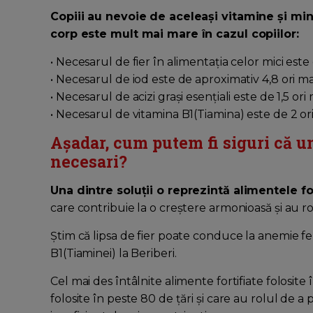
Copiii au nevoie de aceleași vitamine și mine
corp este mult mai mare în cazul copiilor:
• Necesarul de fier în alimentația celor mici este
• Necesarul de iod este de aproximativ 4,8 ori m
• Necesarul de acizi grași esențiali este de 1,5 ori
• Necesarul de vitamina B1(Tiamina) este de 2 or
Așadar, cum putem fi siguri că un
necesari?
Una dintre soluții o reprezintă alimentele fo
care contribuie la o creștere armonioasă și au r
Știm că lipsa de fier poate conduce la anemie ferip
B1(Tiaminei) la Beriberi.
Cel mai des întâlnite alimente fortifiate folosite
folosite în peste 80 de țări și care au rolul de 