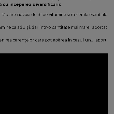
 cu începerea diversificării:
ul tău are nevoie de 31 de vitamine și minerale esențiale
tamine ca adulții, dar într-o cantitate mai mare raportat
evenirea carențelor care pot apărea în cazul unui aport