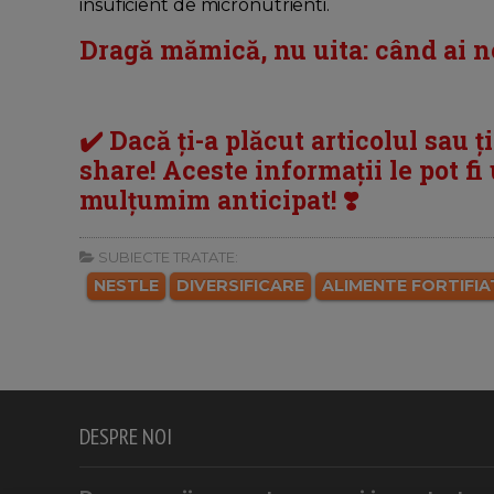
insuficient de micronutrienti.
Dragă mămică, nu uita: când ai ne
✔️ Dacă ți-a plăcut articolul sau ț
share! Aceste informații le pot fi u
mulțumim anticipat! ❣️
SUBIECTE TRATATE:
NESTLE
DIVERSIFICARE
ALIMENTE FORTIFIA
DESPRE NOI