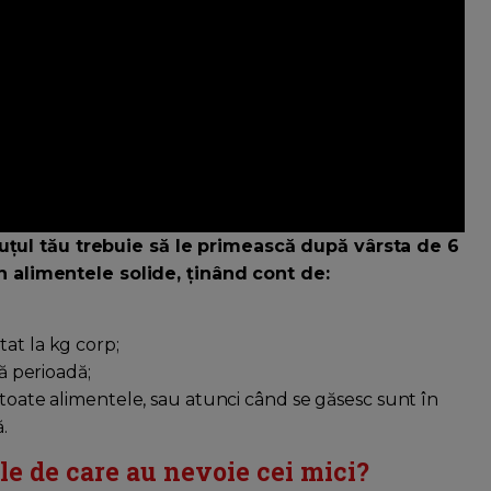
uțul tău trebuie să le primească după vârsta de 6
din alimentele solide, ținând cont de:
at la kg corp;
tă perioadă;
 toate alimentele, sau atunci când se găsesc sunt în
.
le de care au nevoie cei mici?