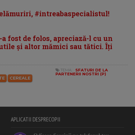
lămuriri, #intreabaspecialistul!
i-a fost de folos, apreciază-l cu un
tile și altor mămici sau tătici. Îți
TEMA:
SFATURI DE LA
PARTENERII NOSTRI (P)
TE
CEREALE
APLICATII DESPRECOPII