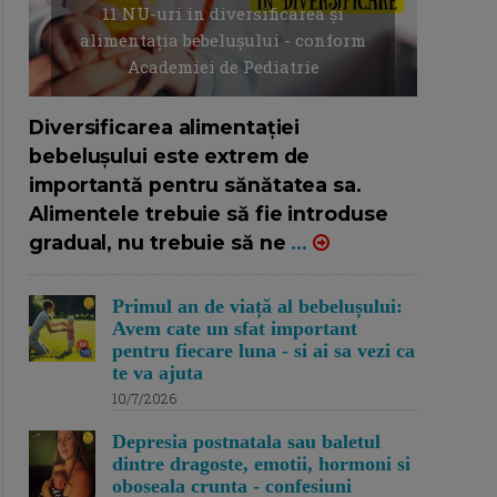
11 NU-uri in diversificarea și
alimentația bebelușului - conform
Academiei de Pediatrie
16/7/2026
AUTOR: EDITOR DC.
Diversificarea alimentației
bebelușului este extrem de
importantă pentru sănătatea sa.
Alimentele trebuie să fie introduse
gradual, nu trebuie să ne
...
Primul an de viață al bebelușului:
Avem cate un sfat important
pentru fiecare luna - si ai sa vezi ca
te va ajuta
10/7/2026
Depresia postnatala sau baletul
dintre dragoste, emotii, hormoni si
oboseala crunta - confesiuni