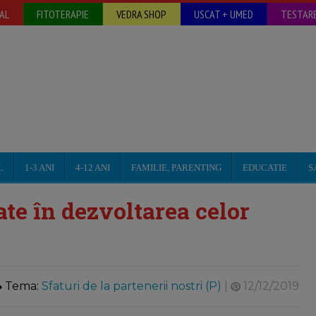
AL
FITOTERAPIE
VEDRA SHOP
USCAT + UMED
TESTARE
L
1-3 ANI
4-12 ANI
FAMILIE, PARENTING
EDUCATIE
S
ate în dezvoltarea celor
Tema:
Sfaturi de la partenerii nostri (P)
|
12/12/2019