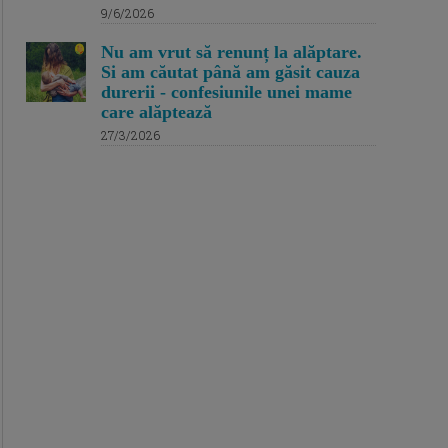
9/6/2026
Nu am vrut să renunț la alăptare.
Si am căutat până am găsit cauza
durerii - confesiunile unei mame
care alăptează
27/3/2026