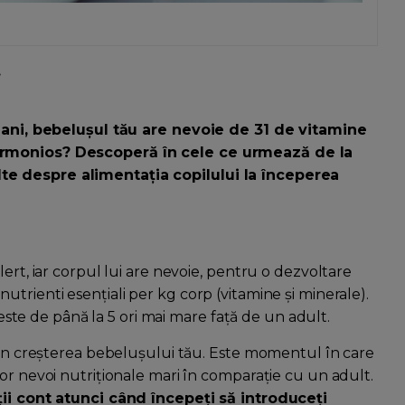
.
 3 ani, bebelușul tău are nevoie de 31 de vitamine
 armonios? Descoperă în cele ce urmează de la
te despre alimentația copilului la începerea
ert, iar corpul lui are nevoie, pentru o dezvoltare
trienti esențiali per kg corp (vitamine și minerale).
ă este de până la 5 ori mai mare față de un adult.
ă în creșterea bebelușului tău. Este momentul în care
or nevoi nutriționale mari în comparație cu un adult.
 ții cont atunci când începeți să introduceți