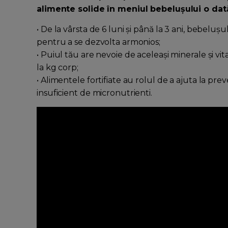
alimente solide în meniul bebelușului o dată
• De la vârsta de 6 luni și până la 3 ani, bebeluș
pentru a se dezvolta armonios;
• Puiul tău are nevoie de aceleași minerale și vi
la kg corp;
• Alimentele fortifiate au rolul de a ajuta la pr
insuficient de micronutrienti.