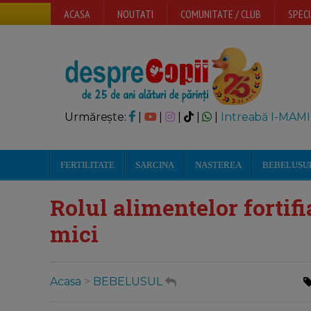
ACASA
NOUTATI
COMUNITATE / CLUB
SPECI
Urmărește:
|
|
|
|
|
Intreabă I-MAMI
FERTILITATE
SARCINA
NASTEREA
BEBELUSU
Rolul alimentelor fortifi
mici
Acasa
>
BEBELUSUL