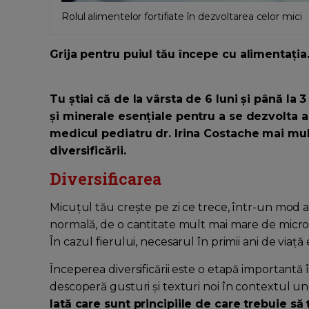
Rolul alimentelor fortifiate în dezvoltarea celor mici
Grija pentru puiul tău începe cu alimentația
Tu știai că de la vârsta de 6 luni și până la
și minerale esențiale pentru a se dezvolta
medicul pediatru dr. Irina Costache mai mul
diversificării.
Diversificarea
Micuțul tău crește pe zi ce trece, într-un mod al
normală, de o cantitate mult mai mare de micronu
În cazul fierului, necesarul în primii ani de viaț
Începerea diversificării este o etapă important
descoperă gusturi și texturi noi în contextul un
Iată care sunt principiile de care trebuie să