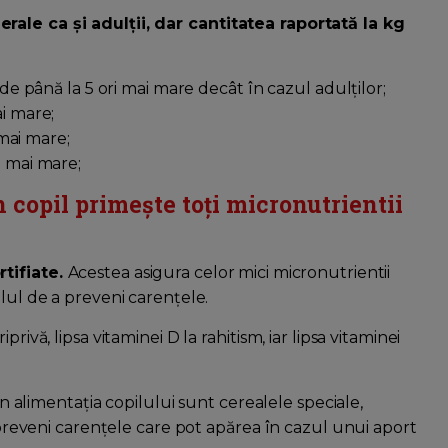
rale ca și adulții, dar cantitatea raportată la kg
 de până la 5 ori mai mare decât în cazul adulților;
ai mare;
 mai mare;
i mai mare;
 copil primește toți micronutrientii
rtifiate.
Acestea asigura celor mici micronutrientii
olul de a preveni carențele.
rivă, lipsa vitaminei D la rahitism, iar lipsa vitaminei
 în alimentația copilului sunt cerealele speciale,
a preveni carențele care pot apărea în cazul unui aport