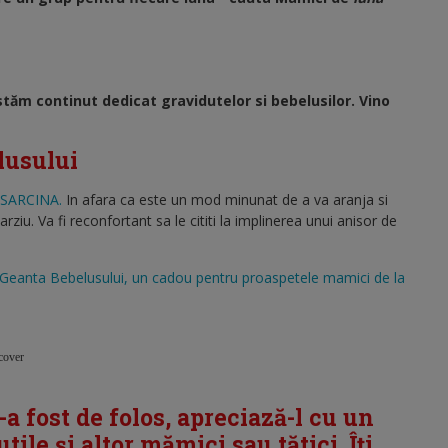
tăm continut dedicat gravidutelor si bebelusilor. Vino
lusului
SARCINA.
In afara ca este un mod minunat de a va aranja si
ziu. Va fi reconfortant sa le cititi la implinerea unui anisor de
Geanta Bebelusului, un cadou pentru proaspetele mamici de la
cover
i-a fost de folos, apreciază-l cu un
tile și altor mămici sau tătici. Îți