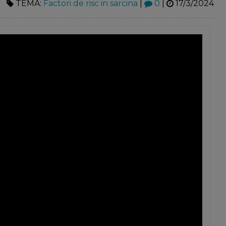
TEMA:
Factori de risc in sarcina
|
0
|
17/3/2024