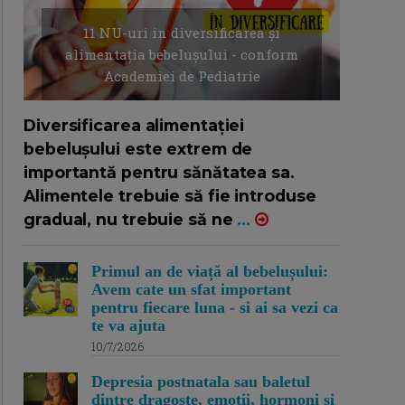
11 NU-uri in diversificarea și
alimentația bebelușului - conform
Academiei de Pediatrie
16/7/2026
AUTOR: EDITOR DC.
Diversificarea alimentației
bebelușului este extrem de
importantă pentru sănătatea sa.
Alimentele trebuie să fie introduse
gradual, nu trebuie să ne
...
Primul an de viață al bebelușului:
Avem cate un sfat important
pentru fiecare luna - si ai sa vezi ca
te va ajuta
10/7/2026
Depresia postnatala sau baletul
dintre dragoste, emotii, hormoni si