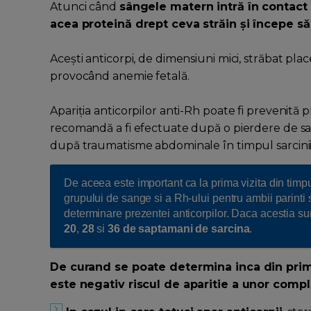
Atunci când
sângele matern intră în contact
acea proteină drept ceva străin și începe să
Acești anticorpi, de dimensiuni mici, străbat place
provocând anemie fetală.
Apariția anticorpilor anti-Rh poate fi prevenită
recomandă a fi efectuate după o pierdere de sar
după traumatisme abdominale în timpul sarcini
De aceea este important ca la prima vizita din tim
grupului de sange si a Rh-ului pentru ambii parinti
determinare prezentei anticorpilor. Daca acestia sunt
20
,
28
si
36 de saptamani de sarcina
.
De curand se poate determina inca din primul
este negativ riscul de aparitie a unor compli