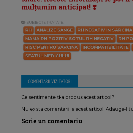
mulțumim anticipat! ❣️
SUBIECTE TRATATE:
RH
ANALIZE SANGE
RH NEGATIV IN SARCINA
MAMA RH POZITIV SOTUL RH NEGATIV
RH PO
RISC PENTRU SARCINA
INCOMPATIBILITATE
SFATUL MEDICULUI
COMENTARII VIZITATORI
Ce sentimente ti-a produs acest articol?
Nu exista comentarii la acest articol. Adauga-l t
Scrie un comentariu