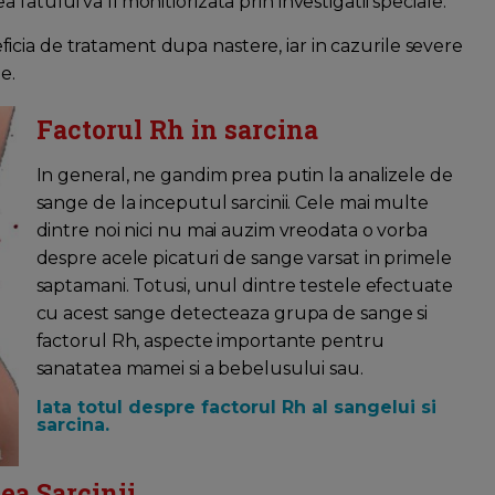
rea fatului va fi monitiorizata prin investigatii speciale.
eficia de tratament dupa nastere, iar in cazurile severe
e.
Factorul Rh in sarcina
In general, ne gandim prea putin la analizele de
sange de la inceputul sarcinii. Cele mai multe
dintre noi nici nu mai auzim vreodata o vorba
despre acele picaturi de sange varsat in primele
saptamani. Totusi, unul dintre testele efectuate
cu acest sange detecteaza grupa de sange si
factorul Rh, aspecte importante pentru
sanatatea mamei si a bebelusului sau.
Iata totul despre factorul Rh al sangelui si
sarcina.
ea Sarcinii