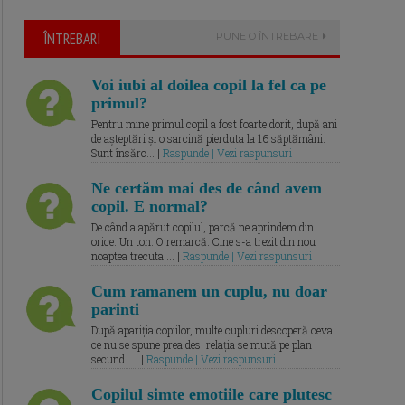
ÎNTREBARI
PUNE O ÎNTREBARE
Voi iubi al doilea copil la fel ca pe
primul?
Pentru mine primul copil a fost foarte dorit, după ani
de așteptări și o sarcină pierduta la 16 săptămâni.
Sunt însărc... |
Raspunde | Vezi raspunsuri
Ne certăm mai des de când avem
copil. E normal?
De când a apărut copilul, parcă ne aprindem din
orice. Un ton. O remarcă. Cine s-a trezit din nou
noaptea trecuta.... |
Raspunde | Vezi raspunsuri
Cum ramanem un cuplu, nu doar
parinti
După apariția copiilor, multe cupluri descoperă ceva
ce nu se spune prea des: relația se mută pe plan
secund. ... |
Raspunde | Vezi raspunsuri
Copilul simte emotiile care plutesc