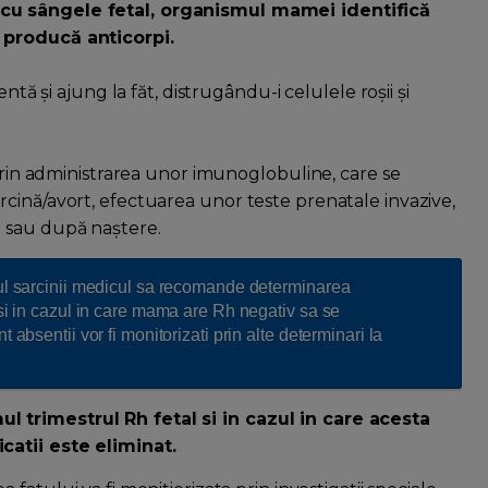
 cu sângele fetal, organismul mamei identifică
 producă anticorpi.
ntă și ajung la făt, distrugându-i celulele roșii și
 prin administrarea unor imunoglobuline, care se
cină/avort, efectuarea unor teste prenatale invazive,
i sau după naștere.
pul sarcinii medicul sa recomande determinarea
 si in cazul in care mama are Rh negativ sa se
 absentii vor fi monitorizati prin alte determinari la
 trimestrul Rh fetal si in cazul in care acesta
catii este eliminat.