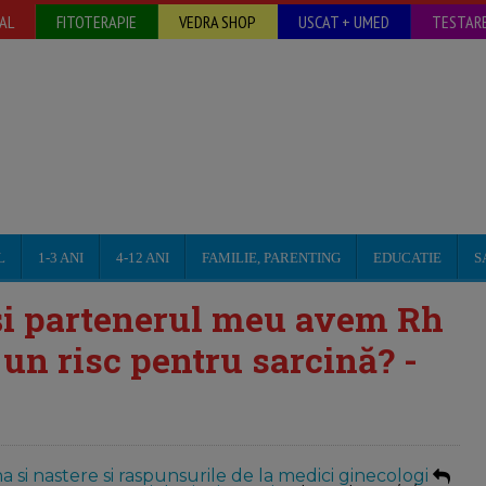
AL
FITOTERAPIE
VEDRA SHOP
USCAT + UMED
TESTARE
L
1-3 ANI
4-12 ANI
FAMILIE, PARENTING
EDUCATIE
S
 și partenerul meu avem Rh
 un risc pentru sarcină? -
a si nastere si raspunsurile de la medici ginecologi