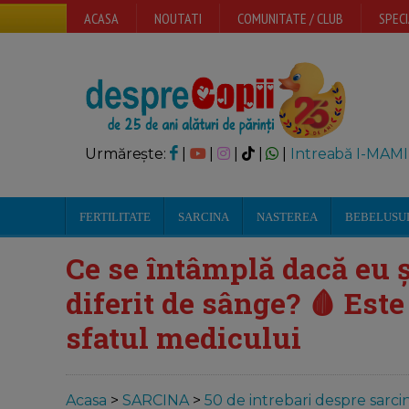
ACASA
NOUTATI
COMUNITATE / CLUB
SPECI
Urmărește:
|
|
|
|
|
Intreabă I-MAMI
FERTILITATE
SARCINA
NASTEREA
BEBELUSU
Ce se întâmplă dacă eu
diferit de sânge? 🩸 Este
sfatul medicului
Acasa
>
SARCINA
>
50 de intrebari despre sarcin