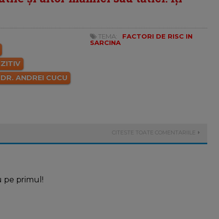
TEMA:
FACTORI DE RISC IN
SARCINA
ZITIV
DR. ANDREI CUCU
CITESTE TOATE COMENTARIILE
u pe primul!