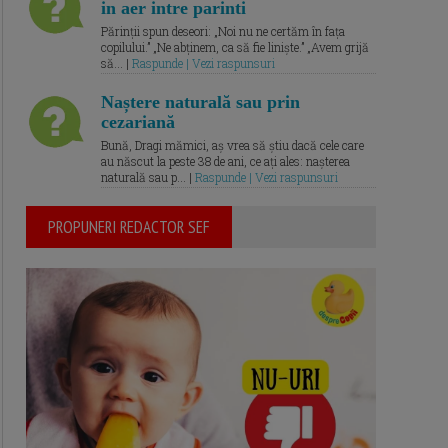
in aer intre parinti
Părinții spun deseori: „Noi nu ne certăm în fața
copilului.” „Ne abținem, ca să fie liniște.” „Avem grijă
să... |
Raspunde | Vezi raspunsuri
Naștere naturală sau prin
cezariană
Bună, Dragi mămici, aș vrea să știu dacă cele care
au născut la peste 38 de ani, ce ați ales: nașterea
naturală sau p... |
Raspunde | Vezi raspunsuri
PROPUNERI REDACTOR SEF