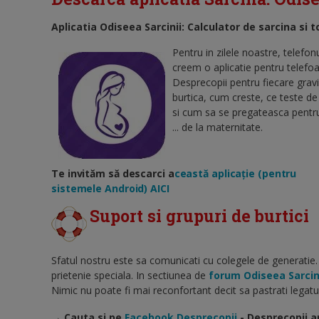
Aplicatia Odiseea Sarcinii: Calculator de sarcina si t
Pentru in zilele noastre, telefo
creem o aplicatie pentru telefoa
Desprecopii pentru fiecare grav
burtica, cum creste, ce teste d
si cum sa se pregateasca pentr
... de la maternitate.
Te invităm să descarci a
ceastă aplicație (pentru
sistemele Android) AICI
Suport si grupuri de burtici
Sfatul nostru este sa comunicati cu colegele de generatie.
prietenie speciala. In sectiunea de
forum Odiseea Sarcin
Nimic nu poate fi mai reconfortant decit sa pastrati legatur
→ Cauta si pe
Facebook Desprecopii
- Desprecopii a