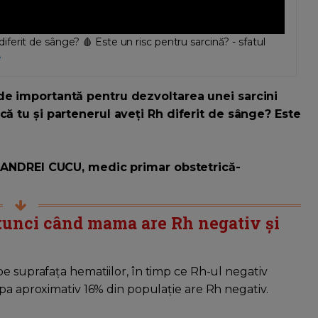
erit de sânge? 🩸 Este un risc pentru sarcină? - sfatul
e
de importantă pentru dezvoltarea unei sarcini
că tu și partenerul aveți Rh diferit de sânge? Este
or ANDREI CUCU, medic primar obstetrică-
atunci când mama are Rh negativ și
pe suprafața hematiilor, în timp ce Rh-ul negativ
opa aproximativ 16% din populație are Rh negativ.