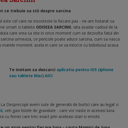
ot ce trebuie sa stii despre sarcina
nul este cel care ne insosteste la fiecare pas - ne-am hotarat sa
ne smart si tablete
ODISEEA SARCINII.
Iata asadar cadoul de la
iduta care vrea sa stie in orice moment cum se dezvolta fatul din
e sarcina urmeaza, ce pericole poate aduce sarcina, cum sa nasca
u marele moment: acela in care se va intorce cu bebelusul acasa
Te invitam sa descarci
aplicatia pentru IOS (Iphone
sau tablete Mac) AICI
 La Desprecopii avem sute de generatii de burtici care au legat o
ii
, veti gasi listele de gravidute - care vor naste in aceeasi luna.
a cu femei care trec exact prin aceleasi stari si emotii.
re un grup pentru fiecare luna - cauta Mamici de
luna