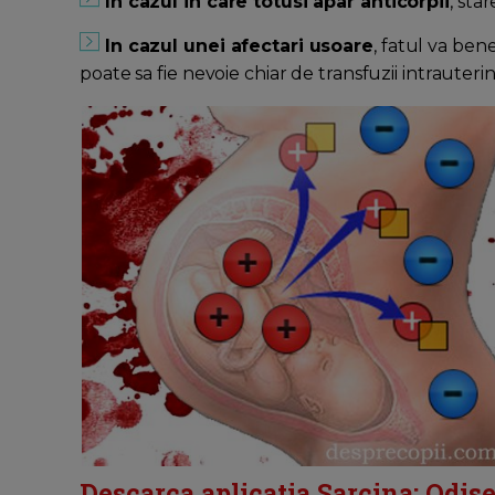
In cazul in care totusi apar anticorpii
, sta
In cazul unei afectari usoare
, fatul va ben
poate sa fie nevoie chiar de transfuzii intrauterin
Descarca aplicatia Sarcina: Odise