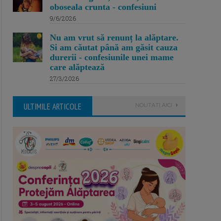
oboseala crunta - confesiuni
9/6/2026
Nu am vrut să renunț la alăptare.
Si am căutat până am găsit cauza
durerii - confesiunile unei mame
care alăptează
27/3/2026
ULTIMILE ARTICOLE
NOUTATI AICI