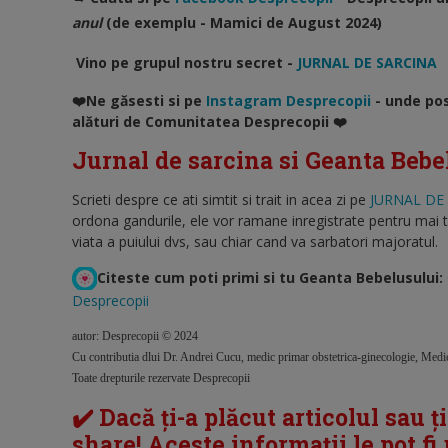
anul
(de exemplu - Mamici de August 2024)
Vino pe grupul nostru secret -
JURNAL DE SARCINA
❤️Ne găsesti si pe
Instagram Desprecopii
- unde pos
alături de Comunitatea Desprecopii ❤️
Jurnal de sarcina si Geanta Bebe
Scrieti despre ce ati simtit si trait in acea zi pe
JURNAL DE 
ordona gandurile, ele vor ramane inregistrate pentru mai tar
viata a puiului dvs, sau chiar cand va sarbatori majoratul.
Citeste cum poti primi si tu Geanta Bebelusului:
Desprecopii
autor: Desprecopii © 2024
Cu contributia dlui Dr. Andrei Cucu, medic primar obstetrica-ginecologie, Medi
Toate drepturile rezervate Desprecopii
✔️ Dacă ți-a plăcut articolul sau ț
share! Aceste informații le pot fi u