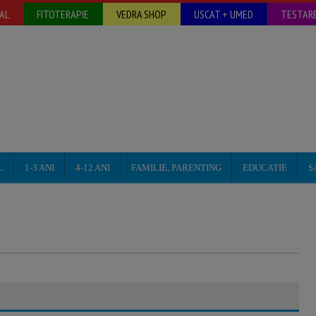
AL
FITOTERAPIE
VEDRA SHOP
USCAT + UMED
TESTARE
L
1-3 ANI
4-12 ANI
FAMILIE, PARENTING
EDUCATIE
S