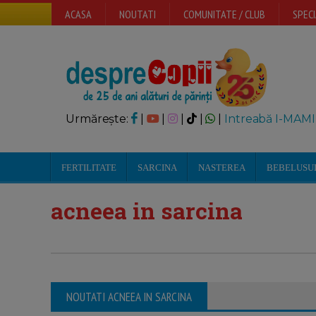
ACASA
NOUTATI
COMUNITATE / CLUB
SPECI
Urmărește:
|
|
|
|
|
Intreabă I-MAMI
FERTILITATE
SARCINA
NASTEREA
BEBELUSU
acneea in sarcina
NOUTATI ACNEEA IN SARCINA