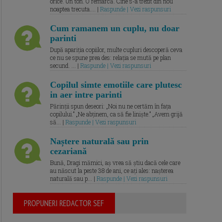
orice. Un ton. O remarcă. Cine s-a trezit din nou
noaptea trecuta.... |
Raspunde | Vezi raspunsuri
Cum ramanem un cuplu, nu doar
parinti
După apariția copiilor, multe cupluri descoperă ceva
ce nu se spune prea des: relația se mută pe plan
secund. ... |
Raspunde | Vezi raspunsuri
Copilul simte emotiile care plutesc
in aer intre parinti
Părinții spun deseori: „Noi nu ne certăm în fața
copilului.” „Ne abținem, ca să fie liniște.” „Avem grijă
să... |
Raspunde | Vezi raspunsuri
Naștere naturală sau prin
cezariană
Bună, Dragi mămici, aș vrea să știu dacă cele care
au născut la peste 38 de ani, ce ați ales: nașterea
naturală sau p... |
Raspunde | Vezi raspunsuri
PROPUNERI REDACTOR SEF