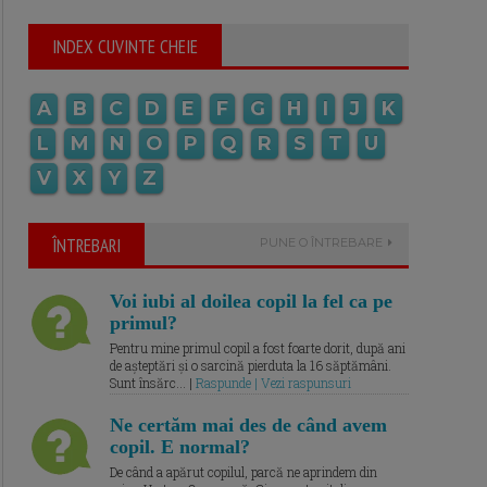
INDEX CUVINTE CHEIE
A
B
C
D
E
F
G
H
I
J
K
L
M
N
O
P
Q
R
S
T
U
V
X
Y
Z
ÎNTREBARI
PUNE O ÎNTREBARE
Voi iubi al doilea copil la fel ca pe
primul?
Pentru mine primul copil a fost foarte dorit, după ani
de așteptări și o sarcină pierduta la 16 săptămâni.
Sunt însărc... |
Raspunde | Vezi raspunsuri
Ne certăm mai des de când avem
copil. E normal?
De când a apărut copilul, parcă ne aprindem din