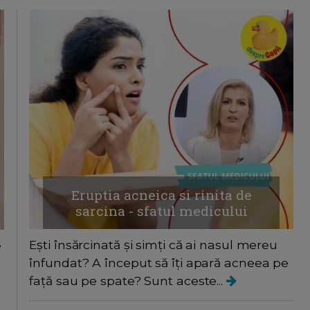
Eruptia acneica si rinita de
sarcina - sfatul medicului
Ești însărcinată și simți că ai nasul mereu
e
înfundat? A început să îți apară acneea pe
față sau pe spate? Sunt aceste...