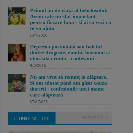
Primul an de viață al bebelușului:
Avem cate un sfat important
pentru fiecare luna - si ai sa vezi ca
te va ajuta
10/7/2026
Depresia postnatala sau baletul
dintre dragoste, emotii, hormoni si
oboseala crunta - confesiuni
9/6/2026
Nu am vrut să renunț la alăptare.
Si am căutat până am găsit cauza
durerii - confesiunile unei mame
care alăptează
27/3/2026
ULTIMILE ARTICOLE
NOUTATI AICI