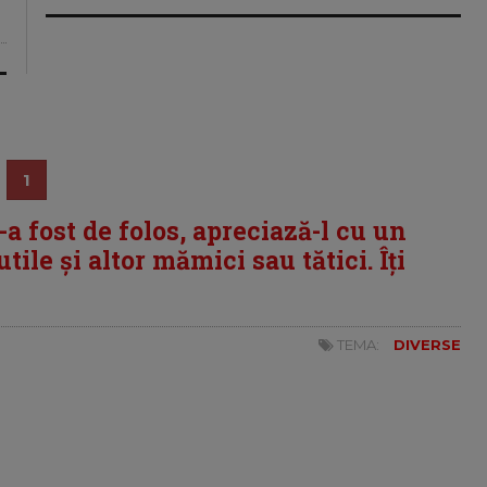
1
i-a fost de folos, apreciază-l cu un
tile și altor mămici sau tătici. Îți
TEMA:
DIVERSE