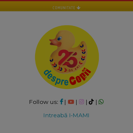
COMUNITATE
Follow us:
|
|
|
|
Intreabă I-MAMI