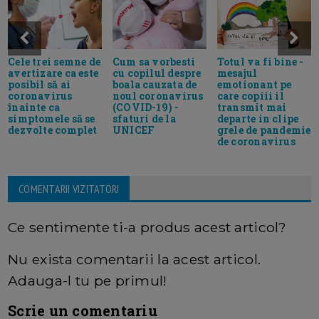
Cele trei semne de
Cum sa vorbesti
Totul va fi bine -
avertizare ca este
cu copilul despre
mesajul
posibil să ai
boala cauzata de
emotionant pe
coronavirus
noul coronavirus
care copiii il
înainte ca
(COVID-19) -
transmit mai
simptomele să se
sfaturi de la
departe in clipe
dezvolte complet
UNICEF
grele de pandemie
de coronavirus
COMENTARII VIZITATORI
Ce sentimente ti-a produs acest articol?
Nu exista comentarii la acest articol.
Adauga-l tu pe primul!
Scrie un comentariu