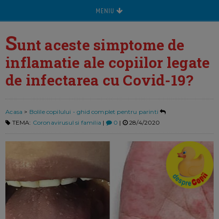
MENIU
S
unt aceste simptome de
inflamatie ale copiilor legate
de infectarea cu Covid-19?
Acasa
>
Bolile copilului - ghid complet pentru parinti
TEMA:
Coronavirusul si familia
|
0
|
28/4/2020