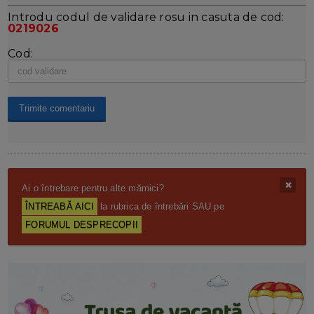
Introdu codul de validare rosu in casuta de cod:
0219026
Cod:
Ai o întrebare pentru alte mămici?
ÎNTREABĂ AICI
la rubrica de întrebări SAU pe
FORUMUL DESPRECOPII