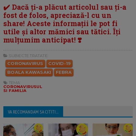
✔️ Dacă ți-a plăcut articolul sau ți-a
fost de folos, apreciază-l cu un
share! Aceste informații le pot fi
utile și altor mămici sau tătici. Îți
mulțumim anticipat! ❣️
SUBIECTE TRATATE:
CORONAVIRUS
COVID-19
BOALA KAWASAKI
FEBRA
TEMA:
CORONAVIRUSUL
SI FAMILIA
VA RECOMANDAM SA CITITI...