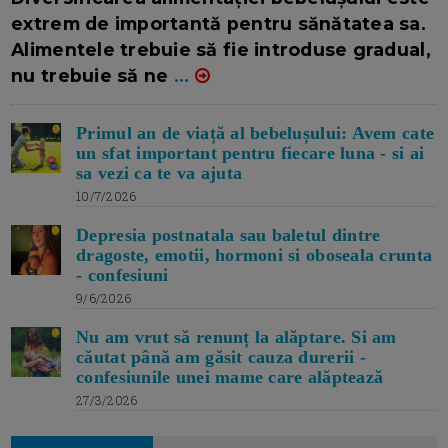
extrem de importantă pentru sănătatea sa.
Alimentele trebuie să fie introduse gradual,
nu trebuie să ne
...
Primul an de viață al bebelușului: Avem cate
un sfat important pentru fiecare luna - si ai
sa vezi ca te va ajuta
10/7/2026
Depresia postnatala sau baletul dintre
dragoste, emotii, hormoni si oboseala crunta
- confesiuni
9/6/2026
Nu am vrut să renunț la alăptare. Si am
căutat până am găsit cauza durerii -
confesiunile unei mame care alăptează
27/3/2026