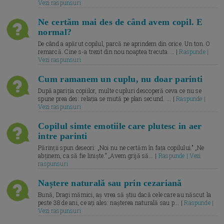
Vezi raspunsuri
Ne certăm mai des de când avem copil. E
normal?
De când a apărut copilul, parcă ne aprindem din orice. Un ton. O
remarcă. Cine s-a trezit din nou noaptea trecuta.... |
Raspunde |
Vezi raspunsuri
Cum ramanem un cuplu, nu doar parinti
După apariția copiilor, multe cupluri descoperă ceva ce nu se
spune prea des: relația se mută pe plan secund. ... |
Raspunde |
Vezi raspunsuri
Copilul simte emotiile care plutesc in aer
intre parinti
Părinții spun deseori: „Noi nu ne certăm în fața copilului.” „Ne
abținem, ca să fie liniște.” „Avem grijă să... |
Raspunde | Vezi
raspunsuri
Naștere naturală sau prin cezariană
Bună, Dragi mămici, aș vrea să știu dacă cele care au născut la
peste 38 de ani, ce ați ales: nașterea naturală sau p... |
Raspunde |
Vezi raspunsuri