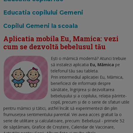
Educatia copilului Gemeni
Copilul Gemeni la scoala
Aplicatia mobila Eu, Mamica: vezi
cum se dezvoltă bebelusul tău
Ești o mămică modernă? Atunci trebuie
să instalezi aplicatia
Eu, Mămica
pe
telefonul tău sau tableta.
Prin intermediul aplicaţiei Eu, Mămica,
beneficiezi de informaţii despre
sănătate, îngrijirea şi dezvoltarea
bebelușului și a copilului, relaţia părinte-
copil, precum şi de o serie de sfaturi utile
pentru mămici şi tătici, astfel încât să experimentezi din plin
frumuseţea sentimentului parental. Vei avea acces gratuit la o
serie de utilitare şi calculatoare, precum: Bebeluşul - primele 52
de săptămani, Grafice de Creştere, Calendar de Vaccinare,