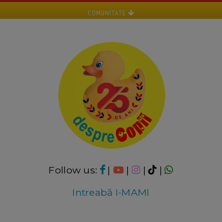
COMUNITATE
Follow us:
|
|
|
|
Intreabă I-MAMI