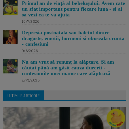
Primul an de viață al bebelușului: Avem cate
un sfat important pentru fiecare luna - si ai
sa vezi ca te va ajuta
10/7/2026
Depresia postnatala sau baletul dintre
dragoste, emotii, hormoni si oboseala crunta
- confesiuni
9/6/2026
Nu am vrut să renunț la alăptare. Si am
căutat până am găsit cauza durerii -
confesiunile unei mame care alăptează
27/3/2026
ULTIMILE ARTICOLE