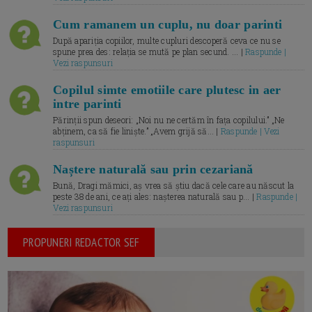
Cum ramanem un cuplu, nu doar parinti
După apariția copiilor, multe cupluri descoperă ceva ce nu se
spune prea des: relația se mută pe plan secund. ... |
Raspunde |
Vezi raspunsuri
Copilul simte emotiile care plutesc in aer
intre parinti
Părinții spun deseori: „Noi nu ne certăm în fața copilului.” „Ne
abținem, ca să fie liniște.” „Avem grijă să... |
Raspunde | Vezi
raspunsuri
Naștere naturală sau prin cezariană
Bună, Dragi mămici, aș vrea să știu dacă cele care au născut la
peste 38 de ani, ce ați ales: nașterea naturală sau p... |
Raspunde |
Vezi raspunsuri
PROPUNERI REDACTOR SEF