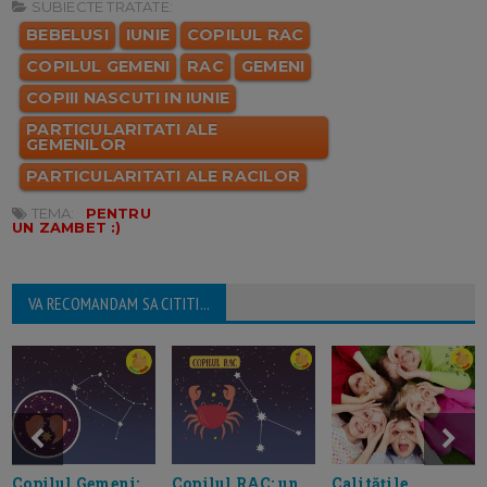
SUBIECTE TRATATE:
BEBELUSI
IUNIE
COPILUL RAC
COPILUL GEMENI
RAC
GEMENI
COPIII NASCUTI IN IUNIE
PARTICULARITATI ALE
GEMENILOR
PARTICULARITATI ALE RACILOR
TEMA:
PENTRU
UN ZAMBET :)
VA RECOMANDAM SA CITITI...
Copilul Gemeni:
Copilul RAC: un
Calitățile