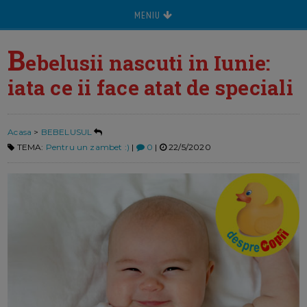
MENIU
B
ebelusii nascuti in Iunie:
iata ce ii face atat de speciali
Acasa
>
BEBELUSUL
TEMA:
Pentru un zambet :)
|
0
|
22/5/2020