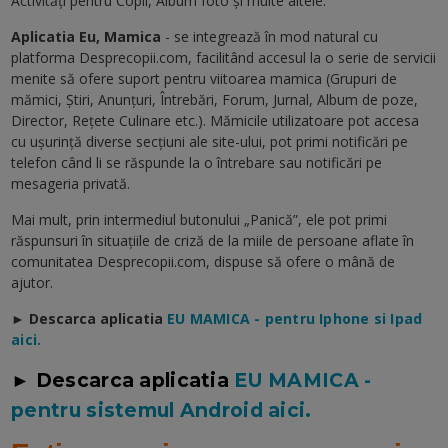
Activităţi pentru Copii, Album foto şi multe altele.
Aplicatia Eu, Mamica
- se integrează în mod natural cu
platforma Desprecopii.com, facilitând accesul la o serie de servicii
menite să ofere suport pentru viitoarea mamica (Grupuri de
mămici, Ştiri, Anunţuri, Întrebări, Forum, Jurnal, Album de poze,
Director, Reţete Culinare etc.). Mămicile utilizatoare pot accesa
cu uşurinţă diverse secţiuni ale site-ului, pot primi notificări pe
telefon când li se răspunde la o întrebare sau notificări pe
mesageria privată.
Mai mult, prin intermediul butonului „Panică”, ele pot primi
răspunsuri în situaţiile de criză de la miile de persoane aflate în
comunitatea Desprecopii.com, dispuse să ofere o mână de
ajutor.
► Descarca aplicatia
EU MAMICA - pentru Iphone si Ipad
aici.
► Descarca aplicatia
EU MAMICA -
pentru sistemul Android aici.