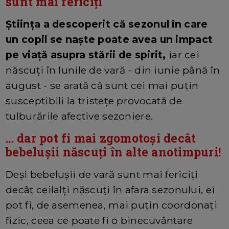
sunt mai fericiți
Știința a descoperit că sezonul în care
un copil se naște poate avea un impact
pe viață asupra stării de spirit,
iar cei
născuți în lunile de vară - din iunie până în
august - se arată că sunt cei mai puțin
susceptibili la tristețe provocată de
tulburările afective sezoniere.
... dar pot fi mai zgomotoși decât
bebelușii născuți în alte anotimpuri!
Deși bebelușii de vară sunt mai fericiți
decât ceilalți născuți în afara sezonului, ei
pot fi, de asemenea, mai puțin coordonați
fizic, ceea ce poate fi o binecuvântare