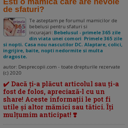
Esti o mamica care are nevoie
de sfaturi?
Te asteptam pe forumul mamicilor de
bebelusi pentru sfaturi si
incurajari:
Bebelusul - primele 365 zile
din viata unei comori Primele 365 zile
si nopti. Casa nou nascutilor DC. Alaptare, colici,
ingrijire, baite, nopti nedormite si multa
dragoste.
autor: Desprecopii.com - toate drepturile rezervate
(c) 2020
✔️ Dacă ți-a plăcut articolul sau ți-a
fost de folos, apreciază-l cu un
share! Aceste informații le pot fi
utile și altor mămici sau tătici. Îți
mulțumim anticipat! ❣️