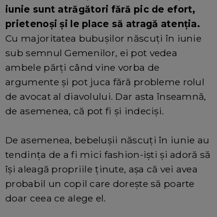
iunie sunt atrăgători fără pic de efort,
prietenoși și le place să atragă atenția.
Cu majoritatea bubușilor născuți în iunie
sub semnul Gemenilor, ei pot vedea
ambele părți când vine vorba de
argumente și pot juca fără probleme rolul
de avocat al diavolului. Dar asta înseamnă,
de asemenea, că pot fi și indeciși.
De asemenea, bebelușii născuți în iunie au
tendința de a fi mici fashion-iști și adoră să
își aleagă propriile ținute, așa că vei avea
probabil un copil care dorește să poarte
doar ceea ce alege el.