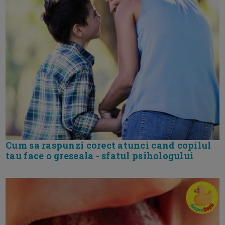
Cum sa raspunzi corect atunci cand copilul
tau face o greseala - sfatul psihologului