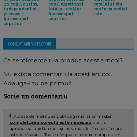
un copil curios,
copil emoțional,
copilului tău
independent și
loial și visător -
conform zodiei
precoce -
horoscopul
sale
horoscopul
copiilor
copiilor
COMENTARII VIZITATORI
Ce sentimente ti-a produs acest articol?
Nu exista comentarii la acest articol.
Adauga-l tu pe primul!
Scrie un comentariu
Adresa de mail nu se publică (ramâi anonim)
dar
completarea corectă este necesară
pentru
aprobarea rapidă a mesajului, și mai ales în cazul în care
aștepți răspuns. | Toate câmpurile trebuie completate!