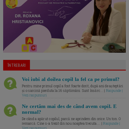
ÎNTREBARI
Voi iubi al doilea copil la fel ca pe primul?
Pentru mine primul copil a fost foarte dorit, după ani de așteptări
și o sarcină pierduta la 16 săptămâni. Sunt însărc... |
Raspunde |
Vezi raspunsuri
Ne certăm mai des de când avem copil. E
normal?
De când a apărut copilul, parcă ne aprindem din orice. Un ton. O
remarcă. Cine s-a trezit din nou noaptea trecuta.... |
Raspunde |
Vezi raspunsuri