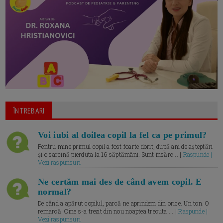
ÎNTREBARI
Voi iubi al doilea copil la fel ca pe primul?
Pentru mine primul copil a fost foarte dorit, după ani de așteptări
și o sarcină pierduta la 16 săptămâni. Sunt însărc... |
Raspunde |
Vezi raspunsuri
Ne certăm mai des de când avem copil. E
normal?
De când a apărut copilul, parcă ne aprindem din orice. Un ton. O
remarcă. Cine s-a trezit din nou noaptea trecuta.... |
Raspunde |
Vezi raspunsuri