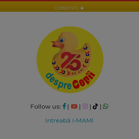
COMUNITATE
Follow us:
|
|
|
|
Intreabă I-MAMI