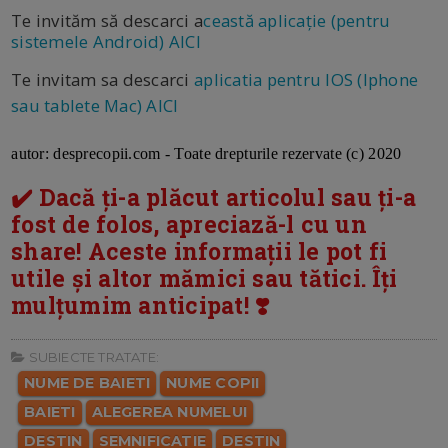
Te invităm să descarci a
ceastă aplicație (pentru
sistemele Android) AICI
Te invitam sa descarci
aplicatia pentru IOS (Iphone
sau tablete Mac) AICI
a
utor: desprecopii.com - Toate drepturile rezervate (c) 2020
✔️ Dacă ți-a plăcut articolul sau ți-a
fost de folos, apreciază-l cu un
share! Aceste informații le pot fi
utile și altor mămici sau tătici. Îți
mulțumim anticipat! ❣️
SUBIECTE TRATATE:
NUME DE BAIETI
NUME COPII
BAIETI
ALEGEREA NUMELUI
DESTIN
SEMNIFICATIE
DESTIN