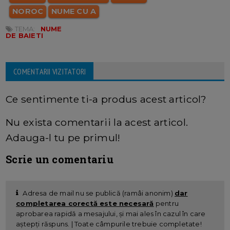
NOROC
NUME CU A
TEMA:
NUME
DE BAIETI
COMENTARII VIZITATORI
Ce sentimente ti-a produs acest articol?
Nu exista comentarii la acest articol.
Adauga-l tu pe primul!
Scrie un comentariu
Adresa de mail nu se publică (ramâi anonim)
dar
completarea corectă este necesară
pentru
aprobarea rapidă a mesajului, și mai ales în cazul în care
aștepți răspuns. | Toate câmpurile trebuie completate!