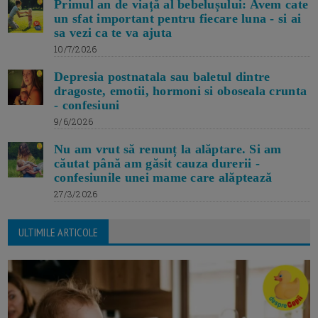
Primul an de viață al bebelușului: Avem cate
un sfat important pentru fiecare luna - si ai
sa vezi ca te va ajuta
10/7/2026
Depresia postnatala sau baletul dintre
dragoste, emotii, hormoni si oboseala crunta
- confesiuni
9/6/2026
Nu am vrut să renunț la alăptare. Si am
căutat până am găsit cauza durerii -
confesiunile unei mame care alăptează
27/3/2026
ULTIMILE ARTICOLE