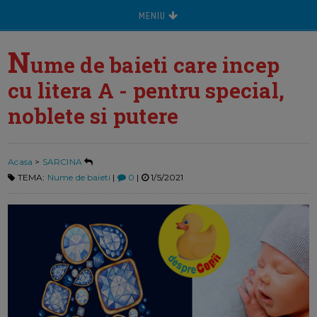
MENIU
N
ume de baieti care incep
cu litera A - pentru special,
noblete si putere
Acasa
>
SARCINA
TEMA:
Nume de baieti
|
0
|
1/5/2021