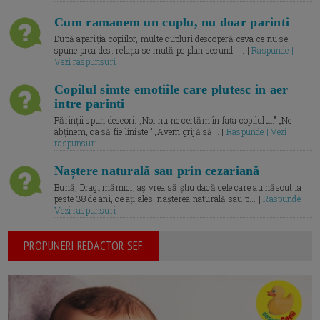
Cum ramanem un cuplu, nu doar parinti
După apariția copiilor, multe cupluri descoperă ceva ce nu se
spune prea des: relația se mută pe plan secund. ... |
Raspunde |
Vezi raspunsuri
Copilul simte emotiile care plutesc in aer
intre parinti
Părinții spun deseori: „Noi nu ne certăm în fața copilului.” „Ne
abținem, ca să fie liniște.” „Avem grijă să... |
Raspunde | Vezi
raspunsuri
Naștere naturală sau prin cezariană
Bună, Dragi mămici, aș vrea să știu dacă cele care au născut la
peste 38 de ani, ce ați ales: nașterea naturală sau p... |
Raspunde |
Vezi raspunsuri
PROPUNERI REDACTOR SEF