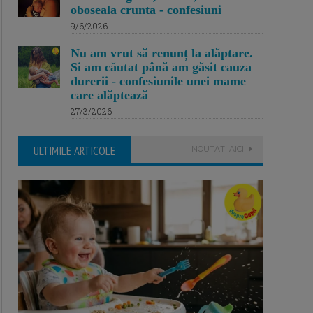
oboseala crunta - confesiuni
9/6/2026
Nu am vrut să renunț la alăptare.
Si am căutat până am găsit cauza
durerii - confesiunile unei mame
care alăptează
27/3/2026
ULTIMILE ARTICOLE
NOUTATI AICI