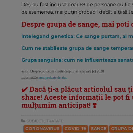
Deși au fost incluse doar 68 de persoane cu tip 
de asemenea, mai puțin probabil decât alții să t
Despre grupa de sange, mai poti c
Intelegand genetica: Ce sange purtam, al ma
Cum ne stabileste grupa de sange temper
Grupa sanguina: cum ne influenteaza sanatat
autor:
Desprecopii.com -Toate drepturile rezervate (c) 2020
Informatiile
sunt preluate de aici.
✔️ Dacă ți-a plăcut articolul sau ț
share! Aceste informații le pot fi u
mulțumim anticipat! ❣️
SUBIECTE TRATATE:
CORONAVIRUS
COVID-19
SANGE
GRUPA D