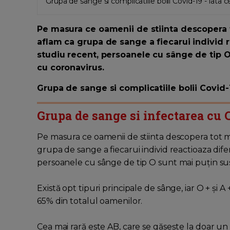
Grupa de sange si complicatiile bolii Covid-19 - iata c
Pe masura ce oamenii de stiinta descopera t
aflam ca grupa de sange a fiecarui individ re
studiu recent, persoanele cu sânge de tip O
cu coronavirus.
Grupa de sange si complicatiile bolii Covid-1
Grupa de sange si infectarea cu 
Pe masura ce oamenii de stiinta descopera tot m
grupa de sange a fiecarui individ reactioaza difer
persoanele cu sânge de tip O sunt mai puțin susc
Există opt tipuri principale de sânge, iar O + și
65% din totalul oamenilor.
Cea mai rară este AB, care se găsește la doar un