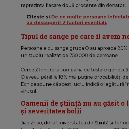
reprezintă fiecare două procente din donatori.
Citeste si
De ce multe persoane infectat
au descoperit 2 factori esentiali.
Tipul de sange pe care il avem n
Persoanele cu sange grupa O au aproape 20% mai
un studiu realizat pe 750.000 de persoane
Cercetătorii de la compania de testare genetică
O aveau până la 18% mai puține probabilități de 
Echipa spune că acest lucru indică o legătură î
virusul.
Oamenii de știință nu au găsit o 
și severitatea bolii
Jiao Zhao, de la Universitatea de Știință și Tehno