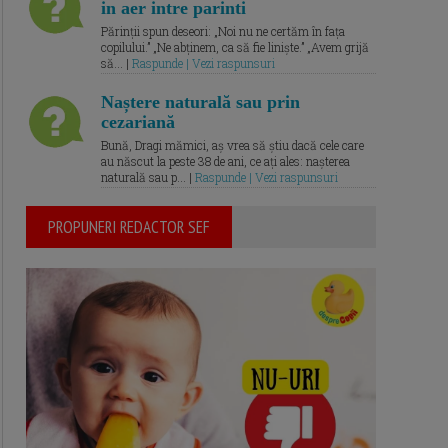
in aer intre parinti
Părinții spun deseori: „Noi nu ne certăm în fața
copilului.” „Ne abținem, ca să fie liniște.” „Avem grijă
să... |
Raspunde | Vezi raspunsuri
Naștere naturală sau prin
cezariană
Bună, Dragi mămici, aș vrea să știu dacă cele care
au născut la peste 38 de ani, ce ați ales: nașterea
naturală sau p... |
Raspunde | Vezi raspunsuri
PROPUNERI REDACTOR SEF