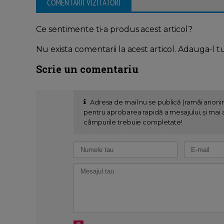
COMENTARII VIZITATORI
Ce sentimente ti-a produs acest articol?
Nu exista comentarii la acest articol. Adauga-l t
Scrie un comentariu
Adresa de mail nu se publică (ramâi anon
pentru aprobarea rapidă a mesajului, și mai al
câmpurile trebuie completate!