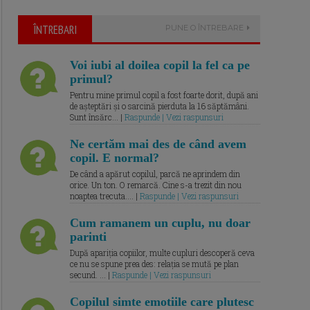
ÎNTREBARI
PUNE O ÎNTREBARE
Voi iubi al doilea copil la fel ca pe
primul?
Pentru mine primul copil a fost foarte dorit, după ani
de așteptări și o sarcină pierduta la 16 săptămâni.
Sunt însărc... |
Raspunde | Vezi raspunsuri
Ne certăm mai des de când avem
copil. E normal?
De când a apărut copilul, parcă ne aprindem din
orice. Un ton. O remarcă. Cine s-a trezit din nou
noaptea trecuta.... |
Raspunde | Vezi raspunsuri
Cum ramanem un cuplu, nu doar
parinti
După apariția copiilor, multe cupluri descoperă ceva
ce nu se spune prea des: relația se mută pe plan
secund. ... |
Raspunde | Vezi raspunsuri
Copilul simte emotiile care plutesc