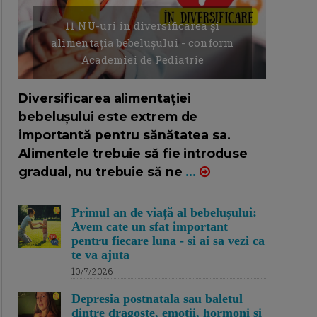
11 NU-uri in diversificarea și
alimentația bebelușului - conform
Academiei de Pediatrie
16/7/2026
AUTOR: EDITOR DC.
Diversificarea alimentației
bebelușului este extrem de
importantă pentru sănătatea sa.
Alimentele trebuie să fie introduse
gradual, nu trebuie să ne
...
Primul an de viață al bebelușului:
Avem cate un sfat important
pentru fiecare luna - si ai sa vezi ca
te va ajuta
10/7/2026
Depresia postnatala sau baletul
dintre dragoste, emotii, hormoni si