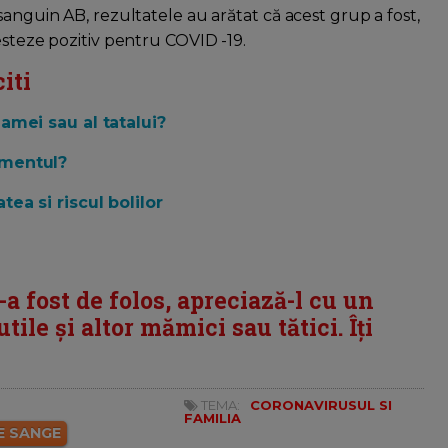
sanguin AB, rezultatele au arătat că acest grup a fost,
esteze pozitiv pentru COVID -19.
iti
mei sau al tatalui?
amentul?
ea si riscul bolilor
i-a fost de folos, apreciază-l cu un
tile și altor mămici sau tătici. Îți
TEMA:
CORONAVIRUSUL SI
FAMILIA
E SANGE