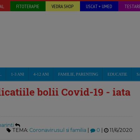
AL
FITOTERAPIE
VEDRA SHOP
USCAT + UMED
TESTARE
L
1-3 ANI
4-12 ANI
FAMILIE, PARENTING
EDUCATIE
S
atiile bolii Covid-19 - iata
arinti
TEMA:
Coronavirusul si familia
|
0
|
11/6/2020