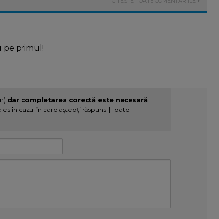
CITESTE TOATE COMENTARIILE
u pe primul!
im)
dar completarea corectă este necesară
es în cazul în care aștepți răspuns. | Toate