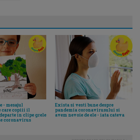
ne - mesajul
Exista si vesti bune despre
care copiii il
pandemia coronavirusului si
eparte in clipe grele
avem nevoie de ele - iata cateva
e coronavirus