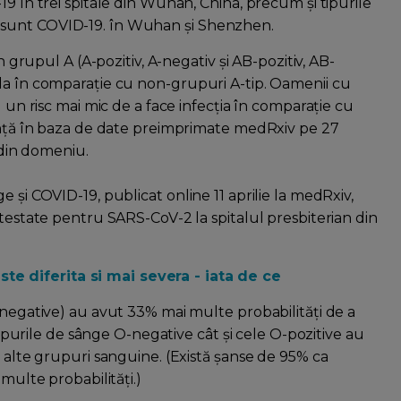
19 în trei spitale din Wuhan, China, precum și tipurile
 sunt COVID-19. în Wuhan și Shenzhen.
n grupul A (A-pozitiv, A-negativ și AB-pozitiv, AB-
la în comparație cu non-grupuri A-tip. Oamenii cu
u un risc mai mic de a face infecția în comparație cu
iință în baza de date preimprimate medRxiv pe 27
i din domeniu.
 și COVID-19, publicat online 11 aprilie la medRxiv,
 testate pentru SARS-CoV-2 la spitalul presbiterian din
e diferita si mai severa - iata de ce
-negative) au avut 33% mai multe probabilități de a
 tipurile de sânge O-negative cât și cele O-pozitive au
t alte grupuri sanguine. (Există șanse de 95% ca
multe probabilități.)