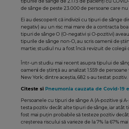
tipurile de sânge de 2.173 de pacienți cu COVID-
de sânge de peste 23.000 de persoane care nu
Ei au descoperit că indivizii cu tipuri de sânge di
negativ) au un risc mai mare de a contracta boa
tipuri de sânge O (O-negativi și O-pozitivi) avea
tipurile de sânge non-O, au scris oamenii de șt
martie; studiul nu a fost încă revizuit de colegi
Într-un studiu mai recent asupra tipului de sânge
oamenii de știință au analizat 1.559 de persoane
New York; dintre aceștia, 682 s-au testat pozitiv.
Citeste si
Pneumonia cauzata de Covid-19 est
Persoanele cu tipuri de sânge A (A-pozitive și A
testa pozitiv decât alte tipuri de sânge, iar atât
fost mai puțin probabile să testeze pozitiv decâ
creșterea riscului să varieze de la 7% la 67% mai 