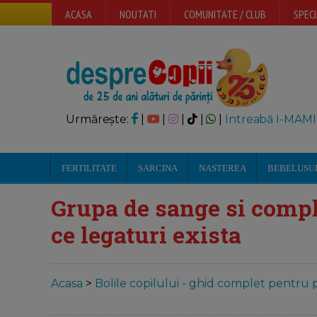
ACASA
NOUTATI
COMUNITATE / CLUB
SPECI
Urmărește:
|
|
|
|
|
Intreabă I-MAMI
FERTILITATE
SARCINA
NASTEREA
BEBELUSU
Grupa de sange si complic
ce legaturi exista
Acasa
>
Bolile copilului - ghid complet pentru p