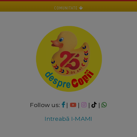
COMUNITATE
Follow us:
|
|
|
|
Intreabă I-MAMI