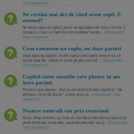
Vezi raspunsuri
Ne certăm mai des de când avem copil. E
normal?
De când a apărut copilul, parcă ne aprindem din orice. Un ton. O
remarcă. Cine s-a trezit din nou noaptea trecuta.... |
Raspunde |
Vezi raspunsuri
Cum ramanem un cuplu, nu doar parinti
După apariția copiilor, multe cupluri descoperă ceva ce nu se
spune prea des: relația se mută pe plan secund. ... |
Raspunde |
Vezi raspunsuri
Copilul simte emotiile care plutesc in aer
intre parinti
Părinții spun deseori: „Noi nu ne certăm în fața copilului.” „Ne
abținem, ca să fie liniște.” „Avem grijă să... |
Raspunde | Vezi
raspunsuri
Naștere naturală sau prin cezariană
Bună, Dragi mămici, aș vrea să știu dacă cele care au născut la
peste 38 de ani, ce ați ales: nașterea naturală sau p... |
Raspunde |
Vezi raspunsuri