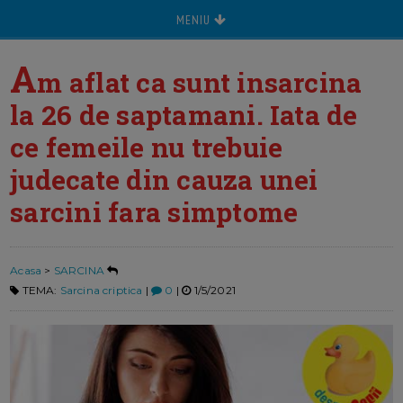
MENIU
A
m aflat ca sunt insarcina
la 26 de saptamani. Iata de
ce femeile nu trebuie
judecate din cauza unei
sarcini fara simptome
Acasa
>
SARCINA
TEMA:
Sarcina criptica
|
0
|
1/5/2021