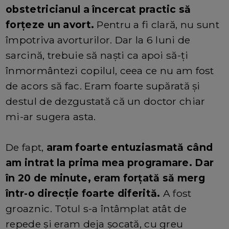
obstetricianul a încercat practic să
forțeze un avort.
Pentru a fi clară, nu sunt
împotriva avorturilor. Dar la 6 luni de
sarcină, trebuie să naști ca apoi să-ți
înmormântezi copilul, ceea ce nu am fost
de acors să fac. Eram foarte supărată și
destul de dezgustată că un doctor chiar
mi-ar sugera asta.
De fapt,
aram foarte entuziasmată când
am intrat la prima mea programare. Dar
în 20 de minute, eram forțată să merg
într-o direcție foarte diferită.
A fost
groaznic. Totul s-a întâmplat atât de
repede și eram deja șocată, cu greu