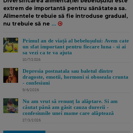
Diversificarea alimentației bebelușului este
extrem de importantă pentru sănătatea sa.
Alimentele trebuie să fie introduse gradual,
nu trebuie să ne
...
Primul an de viață al bebelușului: Avem cate
un sfat important pentru fiecare luna - si ai
sa vezi ca te va ajuta
10/7/2026
Depresia postnatala sau baletul dintre
dragoste, emotii, hormoni si oboseala crunta
- confesiuni
9/6/2026
Nu am vrut să renunț la alăptare. Si am
căutat până am găsit cauza durerii -
confesiunile unei mame care alăptează
27/3/2026