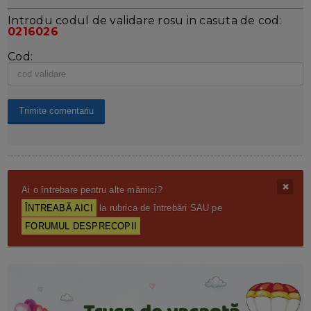
Introdu codul de validare rosu in casuta de cod:
0216026
Cod:
Ai o întrebare pentru alte mămici?
ÎNTREABĂ AICI
la rubrica de întrebări SAU pe
FORUMUL DESPRECOPII