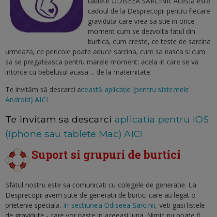
tablete ODISEEA SARCINII. Acesta este
cadoul de la Desprecopii pentru fiecare
graviduta care vrea sa stie in orice
moment cum se dezvolta fatul din
burtica, cum creste, ce teste de sarcina
urmeaza, ce pericole poate aduce sarcina, cum sa nasca si cum
sa se pregateasca pentru marele moment: acela in care se va
intorce cu bebelusul acasa ... de la maternitate.
Te invităm să descarci a
ceastă aplicație (pentru sistemele
Android) AICI
Te invitam sa descarci
aplicatia pentru IOS
(Iphone sau tablete Mac) AICI
Suport si grupuri de burtici
Sfatul nostru este sa comunicati cu colegele de generatie. La
Desprecopii avem sute de generatii de burtici care au legat o
prietenie speciala.
In sectiunea Odiseea Sarcinii,
veti gasi listele
de gravidute - care vor naste in aceeasi luna. Nimic nu poate fi