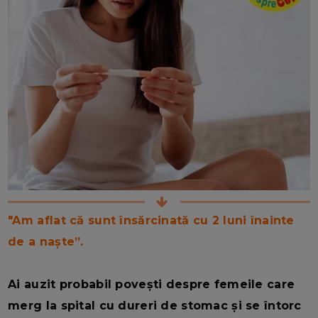
"Am aflat că sunt însărcinată cu 2 luni înainte
de a naște”.
Ai auzit probabil povești despre femeile care
merg la spital cu dureri de stomac și se întorc