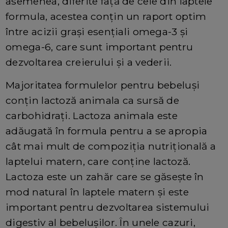
asemenea, diferite față de cele din laptele
formula, acestea conțin un raport optim
între acizii grași esențiali omega-3 și
omega-6, care sunt important pentru
dezvoltarea creierului și a vederii.
Majoritatea formulelor pentru bebeluși
conțin lactoză animala ca sursă de
carbohidrați. Lactoza animala este
adăugată în formula pentru a se apropia
cât mai mult de compoziția nutrițională a
laptelui matern, care conține lactoză.
Lactoza este un zahăr care se găsește în
mod natural în laptele matern și este
important pentru dezvoltarea sistemului
digestiv al bebelușilor. În unele cazuri,