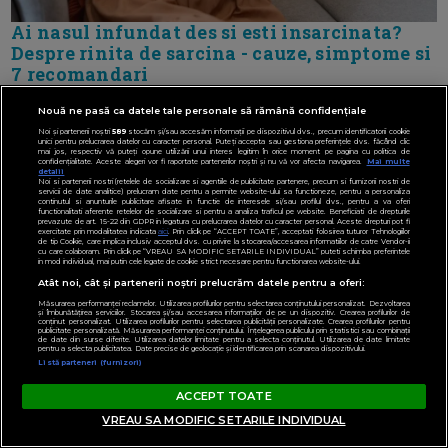
Ai nasul infundat des si esti insarcinata?
Despre rinita de sarcina - cauze, simptome si
7 recomandari
Nouă ne pasă ca datele tale personale să rămână confidențiale
Noi și partenerii noștri
589
stocăm și/sau accesăm informații pe dispozitivul dvs., precum identificatorii cookie
unici pentru prelucrarea datelor cu caracter personal. Puteți accepta sau gestiona preferințele dvs. făcând clic
mai jos, respectiv vă puteți opune utilizării unui interes legitim în orice moment pe pagina cu politica de
confidențialitate. Aceste alegeri vor fi raportate partenerilor noștri și nu vă vor afecta navigarea.
Mai multe
detalii
Noi si partenerii nostri (retelele de socializare si agentiile de publicitate partenere, precum si furnizorii nostri de
servicii de date analitice) prelucram date pentru a permite website-ului sa functioneze, pentru a personaliza
continutul si anunturile publicitare afisate in functie de interesele si/sau profilul dvs., pentru a va oferi
functionalitati aferente retelelor de socializare si pentru a analiza traficul pe website. Beneficiati de drepturile
prevazute de art. 15-22 din GDPR in legatura cu prelucrarea datelor cu caracter personal. Aceste drepturi pot fi
exercitate prin modalitatea indicata
aici
. Prin click pe “ACCEPT TOATE”, acceptati folosirea tuturor Tehnologiilor
de tip Cookie, care implica inclusiv acceptul dvs. cu privire la stocarea/accesarea informatiilor de catre Vendor-ii
cu care colaboram. Prin click pe “VREAU SA MODIFIC SETARILE INDIVIDUAL” puteti schimba preferintele
in mod individual, mai putin cele legate de cookie strict necesare pentru functionarea website-ului.
Atât noi, cât și partenerii noștri prelucrăm datele pentru a oferi:
Măsurarea performanței reclamelor. Utilizarea profilurilor pentru selectarea conținutului personalizat. Dezvoltarea
și îmbunătățirea serviciilor. Stocarea și/sau accesarea informațiilor de pe un dispozitiv. Crearea profilurilor de
conținut personalizat. Utilizarea profilurilor pentru selectarea publicității personalizate. Crearea profilurilor pentru
publicitate personalizată. Măsurarea performanței conținutului. Înțelegerea publicului prin statistici sau combinații
de date din surse diferite. Utilizarea datelor limitate pentru a selecta conținutul. Utilizarea de date limitate
pentru a selecta publicitatea. Date precise de geolocație și identificarea prin scanarea dispozitivului.
Listă parteneri (furnizori)
ACCEPT TOATE
VREAU SA MODIFIC SETARILE INDIVIDUAL