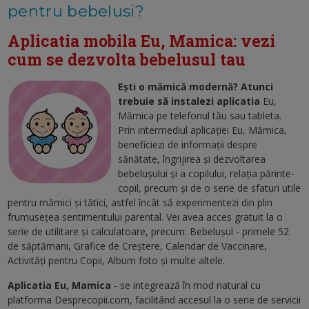
pentru bebelusi?
Aplicatia mobila Eu, Mamica: vezi
cum se dezvolta bebelusul tau
Ești o mămică modernă? Atunci
trebuie să instalezi aplicatia
Eu,
Mămica pe telefonul tău sau tableta.
Prin intermediul aplicaţiei Eu, Mămica,
beneficiezi de informaţii despre
sănătate, îngrijirea şi dezvoltarea
bebelușului și a copilului, relaţia părinte-
copil, precum şi de o serie de sfaturi utile
pentru mămici şi tătici, astfel încât să experimentezi din plin
frumuseţea sentimentului parental. Vei avea acces gratuit la o
serie de utilitare şi calculatoare, precum: Bebeluşul - primele 52
de săptămani, Grafice de Creştere, Calendar de Vaccinare,
Activităţi pentru Copii, Album foto şi multe altele.
Aplicatia Eu, Mamica
- se integrează în mod natural cu
platforma Desprecopii.com, facilitând accesul la o serie de servicii