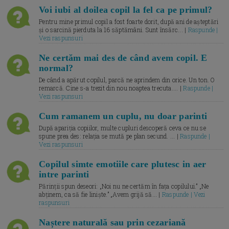
Voi iubi al doilea copil la fel ca pe primul?
Pentru mine primul copil a fost foarte dorit, după ani de așteptări
și o sarcină pierduta la 16 săptămâni. Sunt însărc... |
Raspunde |
Vezi raspunsuri
Ne certăm mai des de când avem copil. E
normal?
De când a apărut copilul, parcă ne aprindem din orice. Un ton. O
remarcă. Cine s-a trezit din nou noaptea trecuta.... |
Raspunde |
Vezi raspunsuri
Cum ramanem un cuplu, nu doar parinti
După apariția copiilor, multe cupluri descoperă ceva ce nu se
spune prea des: relația se mută pe plan secund. ... |
Raspunde |
Vezi raspunsuri
Copilul simte emotiile care plutesc in aer
intre parinti
Părinții spun deseori: „Noi nu ne certăm în fața copilului.” „Ne
abținem, ca să fie liniște.” „Avem grijă să... |
Raspunde | Vezi
raspunsuri
Naștere naturală sau prin cezariană