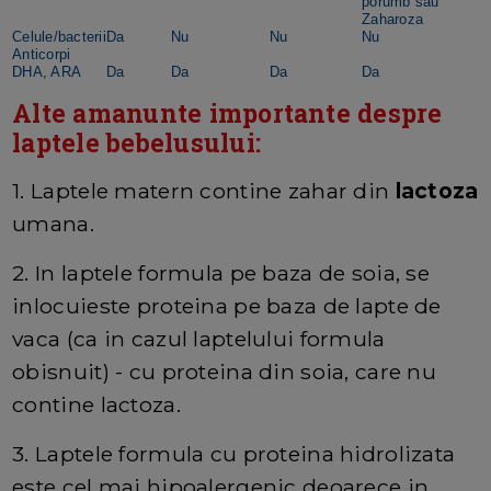
porumb sau
Zaharoza
Celule/bacterii
Da
Nu
Nu
Nu
Anticorpi
DHA, ARA
Da
Da
Da
Da
Alte amanunte importante despre
laptele bebelusului:
1. Laptele matern contine zahar din
lactoza
umana.
2. In laptele formula pe baza de soia, se
inlocuieste proteina pe baza de lapte de
vaca (ca in cazul laptelului formula
obisnuit) - cu proteina din soia, care nu
contine lactoza.
3. Laptele formula cu proteina hidrolizata
este cel mai hipoalergenic deoarece in