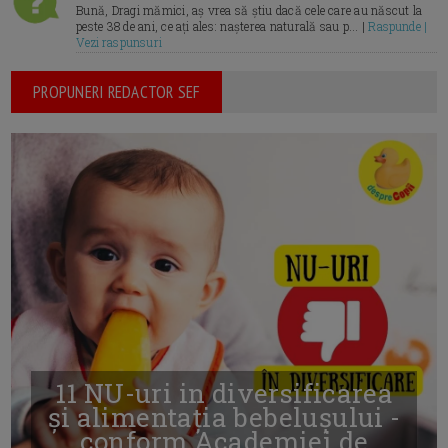
Bună, Dragi mămici, aș vrea să știu dacă cele care au născut la
peste 38 de ani, ce ați ales: nașterea naturală sau p... |
Raspunde |
Vezi raspunsuri
PROPUNERI REDACTOR SEF
11 NU-uri in diversificarea
și alimentația bebelușului -
conform Academiei de