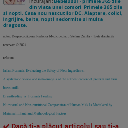
incurajari:
Bebelusul - primele 365 zile
din viata unei comori Primele 365 zile
si nopti. Casa nou nascutilor DC. Alaptare, colici,
ingrijire, baite, nopti nedormite si multa
dragoste.
autor: Desprecopii.com, Redactor Medic pediatru Stefana Zamfir - Toate drepturile
rezervate © 2024
referinte
Infant Formula: Evaluating the Safety of New Ingredients
.
A systematic review and meta-analysis of the nutrient content of preterm and term
breast milk
Breastfeeding vs. Formula Feeding
Nutritional and Non-nutritional Composition of Human Milk Is Modulated by
Maternal, Infant, and Methodological Factors
✔️ Dacă ți-a plăcut articolul sau ți-a