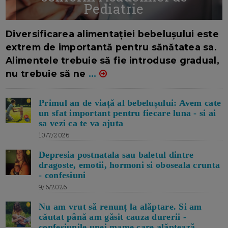
Pediatrie
16/7/2026
AUTOR: EDITOR DC.
Diversificarea alimentației bebelușului este
extrem de importantă pentru sănătatea sa.
Alimentele trebuie să fie introduse gradual,
nu trebuie să ne
...
Primul an de viață al bebelușului: Avem cate
un sfat important pentru fiecare luna - si ai
sa vezi ca te va ajuta
10/7/2026
Depresia postnatala sau baletul dintre
dragoste, emotii, hormoni si oboseala crunta
- confesiuni
9/6/2026
Nu am vrut să renunț la alăptare. Si am
căutat până am găsit cauza durerii -
confesiunile unei mame care alăptează