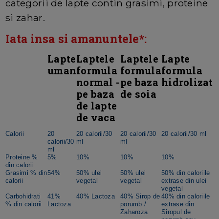
categorii de lapte contin grasimi, proteine
si zahar.
Iata insa si amanuntele*:
Lapte
Laptele
Laptele
Lapte
uman
formula
formula
formula
normal -
pe baza
hidrolizat
pe baza
de soia
de lapte
de vaca
Calorii
20
20 calorii/30
20 calorii/30
20 calorii/30 ml
calorii/30
ml
ml
ml
Proteine %
5%
10%
10%
10%
din calorii
Grasimi % din
54%
50% ulei
50% ulei
50% din caloriile
calorii
vegetal
vegetal
extrase din ulei
vegetal
Carbohidrati
41%
40% Lactoza
40% Sirop de
40% din caloriile
% din calorii
Lactoza
porumb /
extrase din
Zaharoza
Siropul de