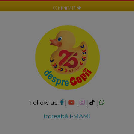
COMUNITATE
Follow us:
|
|
|
|
Intreabă I-MAMI