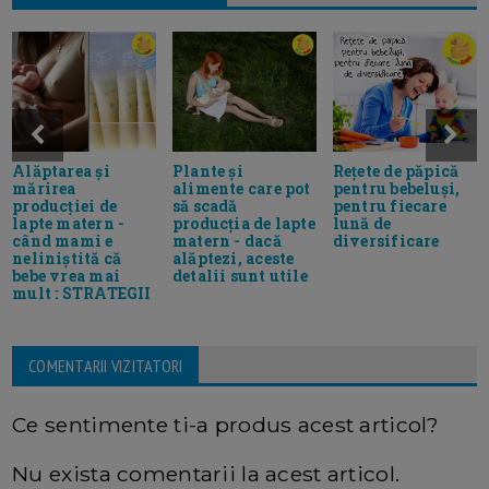
Alăptarea și
Plante și
Rețete de păpică
mărirea
alimente care pot
pentru bebeluși,
producției de
să scadă
pentru fiecare
lapte matern -
producția de lapte
lună de
când mami e
matern - dacă
diversificare
neliniștită că
alăptezi, aceste
bebe vrea mai
detalii sunt utile
mult : STRATEGII
COMENTARII VIZITATORI
Ce sentimente ti-a produs acest articol?
Nu exista comentarii la acest articol.