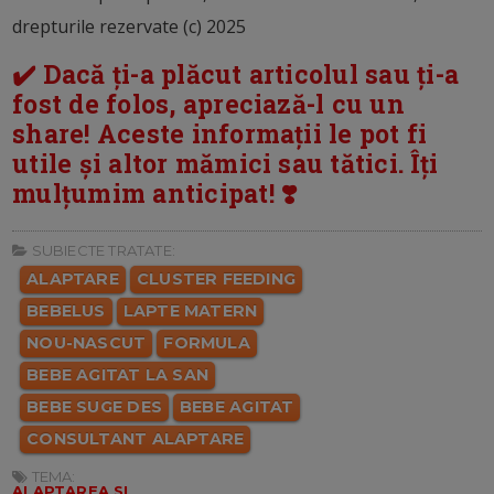
drepturile rezervate (c) 2025
✔️ Dacă ți-a plăcut articolul sau ți-a
fost de folos, apreciază-l cu un
share! Aceste informații le pot fi
utile și altor mămici sau tătici. Îți
mulțumim anticipat! ❣️
SUBIECTE TRATATE:
ALAPTARE
CLUSTER FEEDING
BEBELUS
LAPTE MATERN
NOU-NASCUT
FORMULA
BEBE AGITAT LA SAN
BEBE SUGE DES
BEBE AGITAT
CONSULTANT ALAPTARE
TEMA:
ALAPTAREA SI