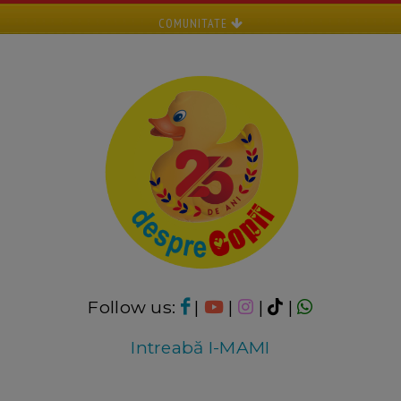
COMUNITATE
Follow us:
|
|
|
|
Intreabă I-MAMI