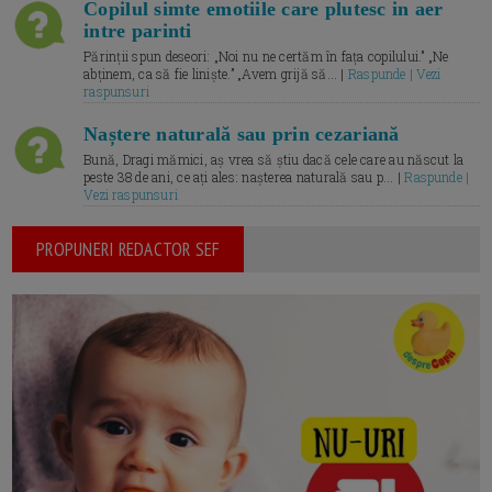
Copilul simte emotiile care plutesc in aer
intre parinti
Părinții spun deseori: „Noi nu ne certăm în fața copilului.” „Ne
abținem, ca să fie liniște.” „Avem grijă să... |
Raspunde | Vezi
raspunsuri
Naștere naturală sau prin cezariană
Bună, Dragi mămici, aș vrea să știu dacă cele care au născut la
peste 38 de ani, ce ați ales: nașterea naturală sau p... |
Raspunde |
Vezi raspunsuri
PROPUNERI REDACTOR SEF