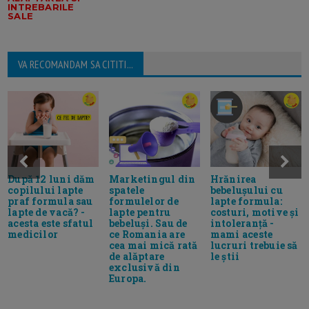
INTREBARILE
SALE
VA RECOMANDAM SA CITITI...
După 12 luni dăm
Marketingul din
Hrănirea
copilului lapte
spatele
bebelușului cu
praf formula sau
formulelor de
lapte formula:
lapte de vacă? -
lapte pentru
costuri, motive și
acesta este sfatul
bebeluși. Sau de
intoleranță -
medicilor
ce Romania are
mami aceste
cea mai mică rată
lucruri trebuie să
de alăptare
le știi
exclusivă din
Europa.