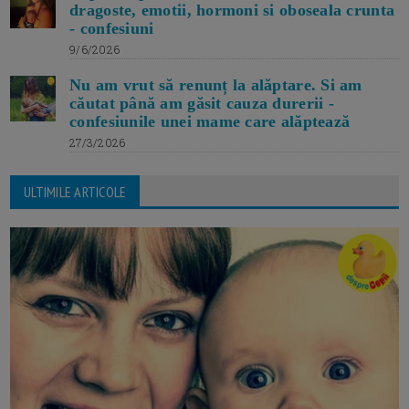
dragoste, emotii, hormoni si oboseala crunta
- confesiuni
9/6/2026
Nu am vrut să renunț la alăptare. Si am
căutat până am găsit cauza durerii -
confesiunile unei mame care alăptează
27/3/2026
ULTIMILE ARTICOLE