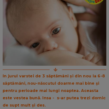
In jurul varstei de 3 săptămâni și din nou la 6-8
săptămâni, nou-născutul doarme mai bine și
pentru perioade mai lungi noaptea. Aceasta
este vestea bună. Insa - s-ar putea trezi dornic
de supt mult și des.