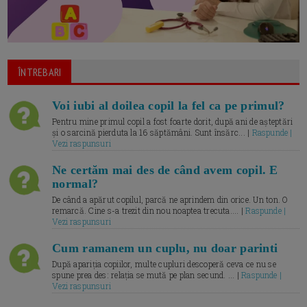
ÎNTREBARI
Voi iubi al doilea copil la fel ca pe primul?
Pentru mine primul copil a fost foarte dorit, după ani de așteptări
și o sarcină pierduta la 16 săptămâni. Sunt însărc... |
Raspunde |
Vezi raspunsuri
Ne certăm mai des de când avem copil. E
normal?
De când a apărut copilul, parcă ne aprindem din orice. Un ton. O
remarcă. Cine s-a trezit din nou noaptea trecuta.... |
Raspunde |
Vezi raspunsuri
Cum ramanem un cuplu, nu doar parinti
După apariția copiilor, multe cupluri descoperă ceva ce nu se
spune prea des: relația se mută pe plan secund. ... |
Raspunde |
Vezi raspunsuri