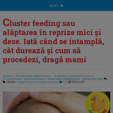
MENIU
C
luster feeding sau
alăptarea în reprize mici și
dese. Iată când se intamplă,
cât durează și cum să
procedezi, dragă mami
Acasa
>
Alimentatia Bebelusului - Alaptare, Lapte formula si
Diversificare - ghid complet
>
Alaptarea bebelusului - ghid complet
TEMA:
Alaptarea si intrebarile sale
|
0
|
7/3/2025