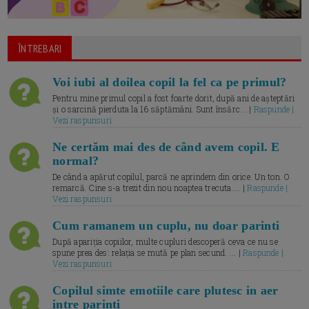
ÎNTREBARI
Voi iubi al doilea copil la fel ca pe primul?
Pentru mine primul copil a fost foarte dorit, după ani de așteptări
și o sarcină pierduta la 16 săptămâni. Sunt însărc... |
Raspunde |
Vezi raspunsuri
Ne certăm mai des de când avem copil. E
normal?
De când a apărut copilul, parcă ne aprindem din orice. Un ton. O
remarcă. Cine s-a trezit din nou noaptea trecuta.... |
Raspunde |
Vezi raspunsuri
Cum ramanem un cuplu, nu doar parinti
După apariția copiilor, multe cupluri descoperă ceva ce nu se
spune prea des: relația se mută pe plan secund. ... |
Raspunde |
Vezi raspunsuri
Copilul simte emotiile care plutesc in aer
intre parinti