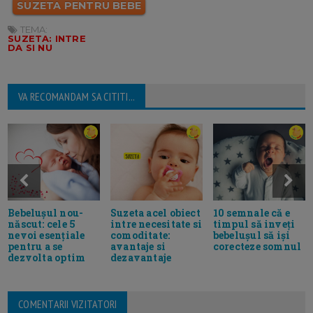
SUZETA PENTRU BEBE
TEMA:
SUZETA: INTRE
DA SI NU
VA RECOMANDAM SA CITITI...
Bebelușul nou-
Suzeta acel obiect
10 semnale că e
născut: cele 5
intre necesitate si
timpul să inveți
nevoi esențiale
comoditate:
bebelușul să iși
pentru a se
avantaje si
corecteze somnul
dezvolta optim
dezavantaje
COMENTARII VIZITATORI