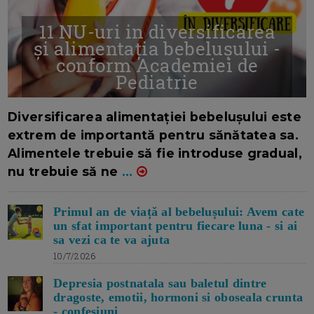
11 NU-uri in diversificarea
și alimentația bebelușului -
conform Academiei de
Pediatrie
16/7/2026
AUTOR: EDITOR DC.
Diversificarea alimentației bebelușului este
extrem de importantă pentru sănătatea sa.
Alimentele trebuie să fie introduse gradual,
nu trebuie să ne
...
Primul an de viață al bebelușului: Avem cate
un sfat important pentru fiecare luna - si ai
sa vezi ca te va ajuta
10/7/2026
Depresia postnatala sau baletul dintre
dragoste, emotii, hormoni si oboseala crunta
- confesiuni