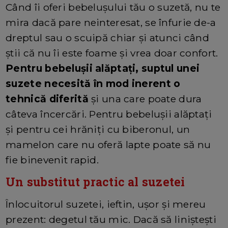
Când îi oferi bebelușului tău o suzetă, nu te
mira dacă pare neinteresat, se înfurie de-a
dreptul sau o scuipă chiar și atunci când
știi că nu îi este foame și vrea doar confort.
Pentru bebelușii alăptați, suptul unei
suzete necesită în mod inerent o
tehnică diferită
și una care poate dura
câteva încercări. Pentru bebelușii alăptați
și pentru cei hrăniți cu biberonul, un
mamelon care nu oferă lapte poate să nu
fie binevenit rapid.
Un substitut practic al suzetei
Înlocuitorul suzetei, ieftin, ușor și mereu
prezent: degetul tău mic. Dacă să liniștești