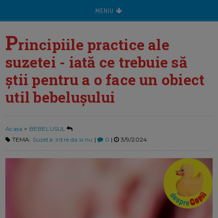
MENIU
P
rincipiile practice ale
suzetei - iată ce trebuie să
știi pentru a o face un obiect
util bebelușului
Acasa
>
BEBELUSUL
TEMA:
Suzeta: intre da si nu
|
0
|
3/9/2024