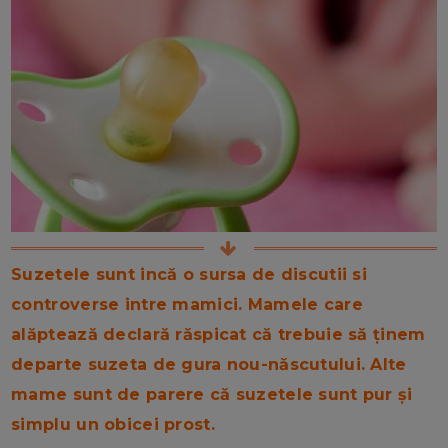
Suzetele sunt incă o sursa de discutii si
controverse intre mamici. Mamele care
alăptează declară răspicat că trebuie să ținem
departe suzeta de gura nou-născutului. Alte
mame sunt de parere că suzetele sunt pur și
simplu un obicei prost.