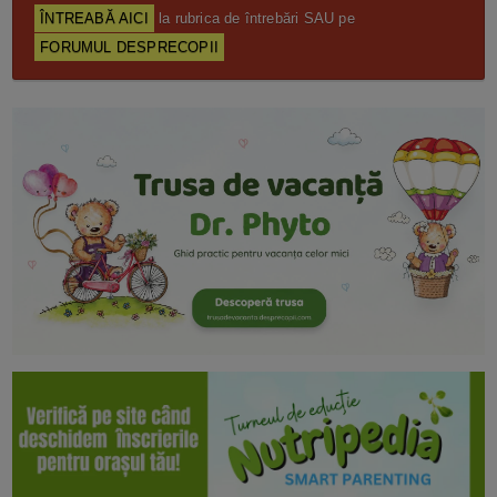
ÎNTREABĂ AICI
la rubrica de întrebări SAU pe
FORUMUL DESPRECOPII