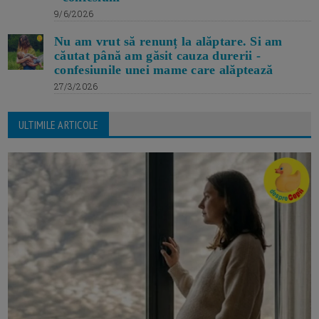
9/6/2026
Nu am vrut să renunț la alăptare. Si am
căutat până am găsit cauza durerii -
confesiunile unei mame care alăptează
27/3/2026
ULTIMILE ARTICOLE