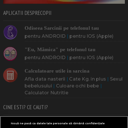
APLICATII DESPRECOPII
Odiseea Sarcinii pe telefonul tau
pentru ANDROID
|
pentru IOS (Apple)
"Eu, Mămica" pe telefonul tau
pentru ANDROID
|
pentru IOS (Apple)
Calculatoare utile in sarcina
Afla data nasterii
|
Cate Kg. in plus
|
Sexul
bebelusului
|
Culoare ochi bebe
|
Calculator Nutritie
CINE ESTI? CE CAUTI?
Doresc un copil
Adoptia
Probleme cu sarcina
Nouă ne pasă ca datele tale personale să rămână confidențiale