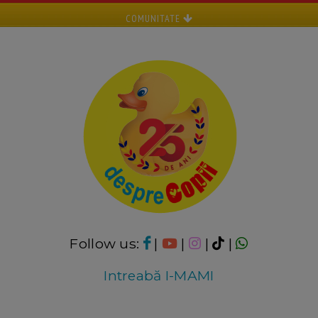
COMUNITATE
Follow us:
|
|
|
|
Intreabă I-MAMI