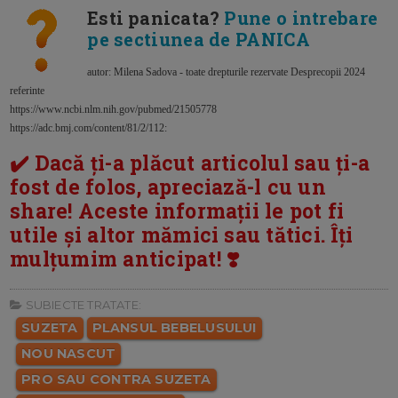
Esti panicata?
Pune o intrebare
pe sectiunea de PANICA
autor: Milena Sadova - toate drepturile rezervate Desprecopii 2024
referinte
https://www.ncbi.nlm.nih.gov/pubmed/21505778
https://adc.bmj.com/content/81/2/112:
✔️ Dacă ți-a plăcut articolul sau ți-a
fost de folos, apreciază-l cu un
share! Aceste informații le pot fi
utile și altor mămici sau tătici. Îți
mulțumim anticipat! ❣️
SUBIECTE TRATATE:
SUZETA
PLANSUL BEBELUSULUI
NOU NASCUT
PRO SAU CONTRA SUZETA