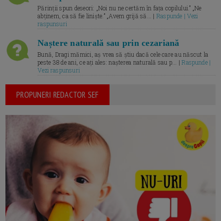
Părinții spun deseori: „Noi nu ne certăm în fața copilului.” „Ne
abținem, ca să fie liniște.” „Avem grijă să... |
Raspunde | Vezi
raspunsuri
Naștere naturală sau prin cezariană
Bună, Dragi mămici, aș vrea să știu dacă cele care au născut la
peste 38 de ani, ce ați ales: nașterea naturală sau p... |
Raspunde |
Vezi raspunsuri
PROPUNERI REDACTOR SEF