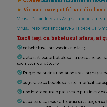
►
Citeste
Sistemul imunitar al nou-na
►
Virusuri care pot fi luate din locur
Virusul Parainfluenza si Angina la bebelusi - si
Virusul respirator sincitial (VRS) la bebelusi. Si
Dacă ieși cu bebelusul afara, ai g
ca bebelusul are vaccinurile la zi;
evita sa iti expui bebelusul la persoane bol
sau nasuri curgătoare;
Rugați pe oricine ține, atinge sau hrănește no
asigura-te ca bebelusul este îmbrăcat corespu
tine intotdeauna o paturica in plus in caz c
daca iesi si cu masina, trebuie sa te asiguri c