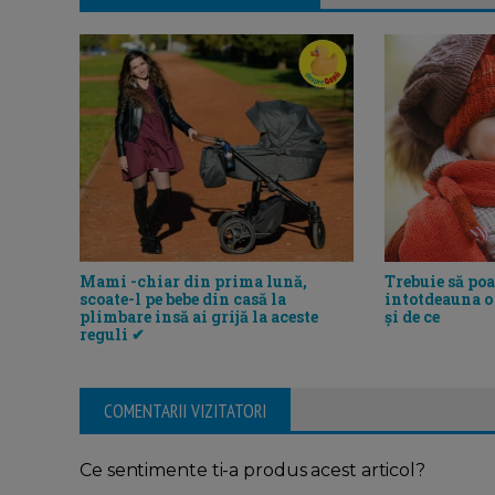
Mami -chiar din prima lună,
Trebuie să poa
scoate-l pe bebe din casă la
intotdeauna o
plimbare insă ai grijă la aceste
și de ce
reguli ✔
COMENTARII VIZITATORI
Ce sentimente ti-a produs acest articol?