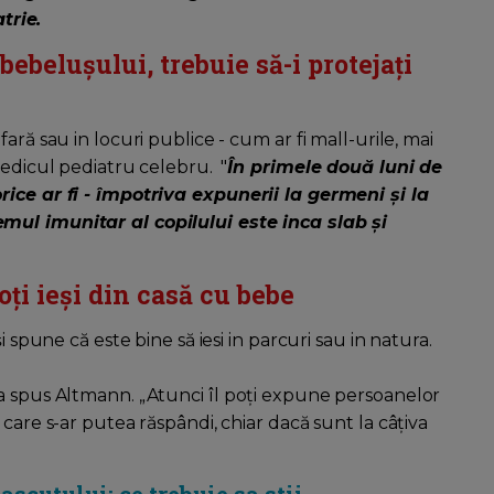
trie.
bebelușului, trebuie să-i protejați
ară sau in locuri publice - cum ar fi mall-urile, mai
medicul pediatru celebru. "
În primele două luni de
rice ar fi - împotriva expunerii la germeni și la
mul imunitar al copilului este inca slab și
ți ieși din casă cu bebe
i spune că este bine să iesi in parcuri sau in natura.
a spus Altmann. „Atunci îl poți expune persoanelor
care s-ar putea răspândi, chiar dacă sunt la câțiva