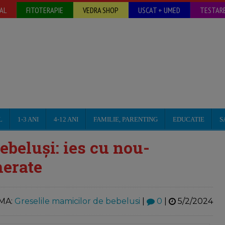
AL
FITOTERAPIE
VEDRA SHOP
USCAT + UMED
TESTARE
L
1-3 ANI
4-12 ANI
FAMILIE, PARENTING
EDUCATIE
S
ebeluși: ies cu nou-
merate
MA:
Greselile mamicilor de bebelusi
|
0
|
5/2/2024