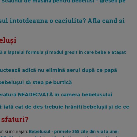
e
Scaunul de masina pentru bebelusi - greseli pe
sul intotdeauna o caciulita? Afla cand si
eluși
ă a laptelui formula și modul gresit in care bebe e atașat
ructează adică nu elimină aerul după ce papă
bebelușul să stea pe burtică
peratură NEADECVATĂ în camera bebelușului
 iată cat de des trebuie hrăniti bebelușii și de ce
 sfaturi?
 si incurajari:
Bebelusul - primele 365 zile din viata unei