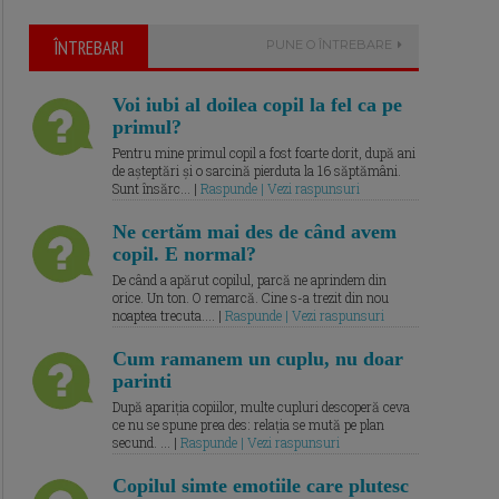
ÎNTREBARI
PUNE O ÎNTREBARE
Voi iubi al doilea copil la fel ca pe
primul?
Pentru mine primul copil a fost foarte dorit, după ani
de așteptări și o sarcină pierduta la 16 săptămâni.
Sunt însărc... |
Raspunde | Vezi raspunsuri
Ne certăm mai des de când avem
copil. E normal?
De când a apărut copilul, parcă ne aprindem din
orice. Un ton. O remarcă. Cine s-a trezit din nou
noaptea trecuta.... |
Raspunde | Vezi raspunsuri
Cum ramanem un cuplu, nu doar
parinti
După apariția copiilor, multe cupluri descoperă ceva
ce nu se spune prea des: relația se mută pe plan
secund. ... |
Raspunde | Vezi raspunsuri
Copilul simte emotiile care plutesc