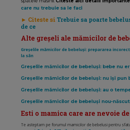
spatele masinii.
Citeste aici detalii important
care nu trebuie sa le faci
► Citeste si
Trebuie sa poarte bebelu
de ce
Alte greșeli ale mămicilor de beb
Greșelile mămicilor de bebeluși: prepararea incorect
la sân
Greșelile mămicilor de bebeluși: bebe nu e
Greșelile mămicilor de bebeluși: nu iși pun 
Greșelile mămicilor de bebeluși: au o tem
Greșelile mămicilor de bebeluși nou-născuti:
Esti o mamica care are nevoie de
Te asteptam pe forumul mamicilor de bebelusi pentru sfaturi