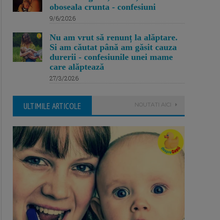
oboseala crunta - confesiuni
9/6/2026
Nu am vrut să renunț la alăptare.
Si am căutat până am găsit cauza
durerii - confesiunile unei mame
care alăptează
27/3/2026
ULTIMILE ARTICOLE
NOUTATI AICI