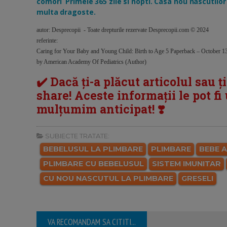
comori Primele 365 zile si nopti. Casa nou nascutilor D
multa dragoste.
autor: Desprecopii - Toate drepturile rezervate Desprecopii.com © 2024
referinte:
Caring for Your Baby and Young Child: Birth to Age 5 Paperback – October 1
by American Academy Of Pediatrics (Author)
✔️ Dacă ți-a plăcut articolul sau ț
share! Aceste informații le pot fi u
mulțumim anticipat! ❣️
SUBIECTE TRATATE:
BEBELUSUL LA PLIMBARE
PLIMBARE
BEBE 
PLIMBARE CU BEBELUSUL
SISTEM IMUNITAR
CU NOU NASCUTUL LA PLIMBARE
GRESELI
VA RECOMANDAM SA CITITI...