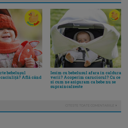
Iesim cu bebelusul afara in caldura
rte bebelușul
verii? Acoperim caruciorul? Cu ce
 caciuliță? Află când
si cum ne asiguram ca bebe nu se
supraincalzeste
CITESTE TOATE COMENTARIILE