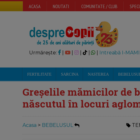
ACASA
NOUTATI
COMUNITATE / CLUB
SPECI
Urmărește:
|
|
|
|
|
Intreabă I-MAMI
FERTILITATE
SARCINA
NASTEREA
BEBELUSU
Greșelile mămicilor de b
născutul în locuri aglo
Acasa
>
BEBELUSUL
TE