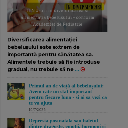
11 NU-uri in diversificarea și
alimentația bebelușului - conform
Academiei de Pediatrie
16/7/2026
AUTOR: EDITOR DC.
Diversificarea alimentației
bebelușului este extrem de
importantă pentru sănătatea sa.
Alimentele trebuie să fie introduse
gradual, nu trebuie să ne
...
Primul an de viață al bebelușului:
Avem cate un sfat important
pentru fiecare luna - si ai sa vezi ca
te va ajuta
10/7/2026
Depresia postnatala sau baletul
dintre dragoste, emotii, hormoni si