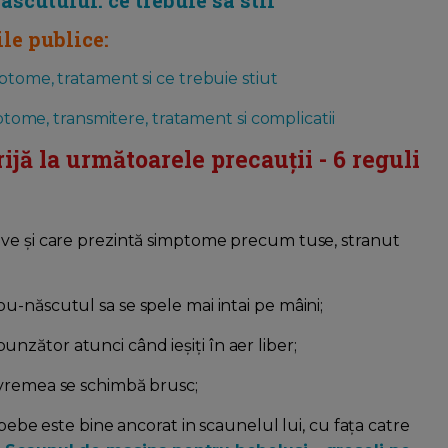
scutului: ce trebuie sa stii
ile publice:
mptome, tratament si ce trebuie stiut
mptome, transmitere, tratament si complicatii
rijă la următoarele precauții - 6 reguli
nave și care prezintă simptome precum tuse, stranut
u-născutul sa se spele mai intai pe mâini;
nzător atunci când ieșiți în aer liber;
a vremea se schimbă brusc;
a bebe este bine ancorat in scaunelul lui, cu fața catre