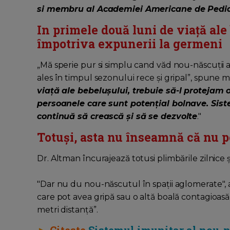
si membru al Academiei Americane de Pedia
In primele două luni de viață ale 
împotriva expunerii la germeni
„Mă sperie pur si simplu cand văd nou-născuții af
ales în timpul sezonului rece și gripal”, spune 
viață ale bebelușului, trebuie să-l protejam o
persoanele care sunt potențial bolnave. Siste
continuă să crească și să se dezvolte
."
Totuși, asta nu înseamnă că nu po
Dr. Altman încurajează totusi plimbările zilnice ș
"Dar nu du nou-născutul în spații aglomerate", 
care pot avea gripă sau o altă boală contagioasă 
metri distanță”.