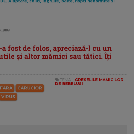
C. Alaptare, colici, ingrijire, baite, nopti nedormite si
3, 2009
i-a fost de folos, apreciază-l cu un
tile și altor mămici sau tătici. Îți
TEMA:
GRESELILE MAMICILOR
DE BEBELUSI
AFARA
CARUCIOR
VIRUS