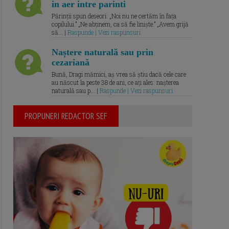
in aer intre parinti
Părinții spun deseori: „Noi nu ne certăm în fața
copilului.” „Ne abținem, ca să fie liniște.” „Avem grijă
să... |
Raspunde | Vezi raspunsuri
Naștere naturală sau prin
cezariană
Bună, Dragi mămici, aș vrea să știu dacă cele care
au născut la peste 38 de ani, ce ați ales: nașterea
naturală sau p... |
Raspunde | Vezi raspunsuri
PROPUNERI REDACTOR SEF