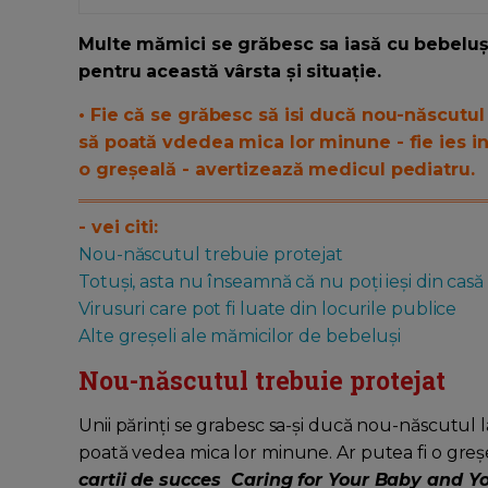
Multe mămici se grăbesc sa iasă cu bebelușu
pentru această vârsta și situație.
• Fie că se grăbesc să isi ducă nou-născutul 
să poată vdedea mica lor minune - fie ies in
o greșeală - avertizează medicul pediatru.
- vei citi:
Nou-născutul trebuie protejat
Totuși, asta nu înseamnă că nu poți ieși din casă
Virusuri care pot fi luate din locurile publice
Alte greșeli ale mămicilor de bebeluși
Nou-născutul trebuie protejat
Unii părinți se grabesc sa-și ducă nou-născutul l
poată vedea mica lor minune. Ar putea fi o greș
cartii de succes Caring for Your Baby and Y