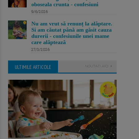
oboseala crunta - confesiuni
9/6/2026
Nu am vrut să renunț la alăptare.
Si am căutat până am găsit cauza
durerii - confesiunile unei mame
care alăptează
27/3/2026
ULTIMILE ARTICOLE
NOUTATI AICI