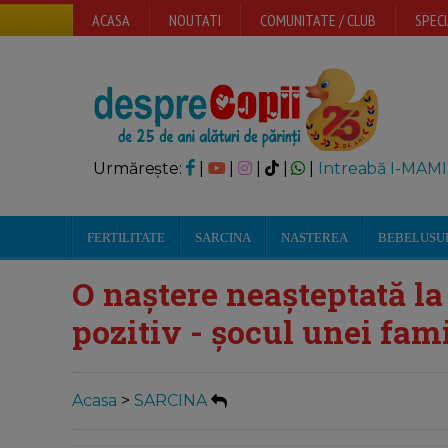
ACASA
NOUTATI
COMUNITATE / CLUB
SPECI
Urmărește:
|
|
|
|
|
Intreabă I-MAMI
FERTILITATE
SARCINA
NASTEREA
BEBELUSU
O naștere neașteptată la
pozitiv - șocul unei fami
Acasa
>
SARCINA