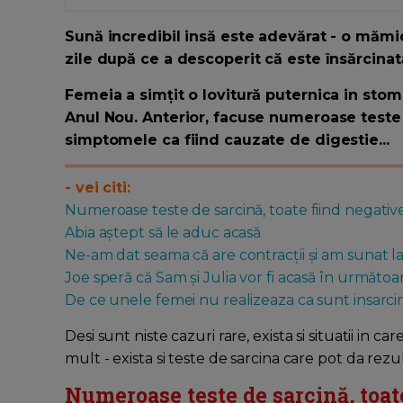
Sună incredibil insă este adevărat - o mămic
zile după ce a descoperit că este însărcinat
Femeia a simțit o lovitură puternica in stom
Anul Nou. Anterior, facuse numeroase teste d
simptomele ca fiind cauzate de digestie...
- vei citi:
Numeroase teste de sarcină, toate fiind negativ
Abia aștept să le aduc acasă
Ne-am dat seama că are contracții și am sunat l
Joe speră că Sam și Julia vor fi acasă în următoar
De ce unele femei nu realizeaza ca sunt insarci
Desi sunt niste cazuri rare, exista si situatii in c
mult - exista si teste de sarcina care pot da rezu
Numeroase teste de sarcină, toat