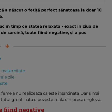
ă a născut o fetiță perfect sănatoasă la doar 10
ă.
ac în timp ce stătea relaxata - exact in ziua de
e sarcină, toate fiind negative, și a pus
e
a maternitate
ele zile
nate
are femeia nu realizeaza ca este insarcinata. Dar si mai
ltatul gresit - iata o poveste reala din presa engleza.
e fiind negative