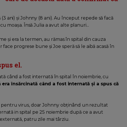
 (3 ani) și Johnny (8 ani). Au început repede să facă
 cu moașa. Însă Julia a avut alte planuri...
e și era la termen, au rămas în spital din cauza
dar face progrese bune și Joe speră să le aibă acasă în
spus el.
tă când a fost internată în spital în noiembrie, cu
 era însărcinată când a fost internată și a spus că
e pentru virus, doar Johnny obținând un rezultat
nternată in spital pe 25 noiembrie după ce a avut
xternată, patru zile mai târziu.