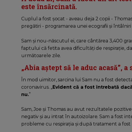
este însărcinată.
Cuplul a fost șocat - aveau deja 2 copii - Thomas
pregătiri - programarea unei ecografii și întâlniri
Sam și nou-născutul ei, care cântărea 3,400 gram
faptului că fetita avea dificultăți de respirație, 
următoarele zile.
„Abia aștept să le aduc acasă”, a 
În mod uimitor, sarcina lui Sam nu a fost detecta
coronavirus. „
Evident că a fost întrebată dacă
nu.
”
Sam, Joe și Thomas au avut rezultatele pozitiv
negativ și au intrat în autoizolare. Sam a fost i
probleme cu respirația și după tratament a fost e