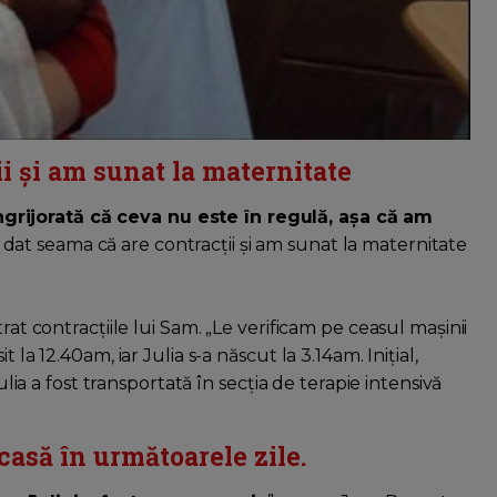
i și am sunat la maternitate
grijorată că ceva nu este în regulă, așa că am
m dat seama că are contracții și am sunat la maternitate
rat contracțiile lui Sam. „Le verificam pe ceasul mașinii
 la 12.40am, iar Julia s-a născut la 3.14am. Inițial,
Julia a fost transportată în secția de terapie intensivă
casă în următoarele zile.