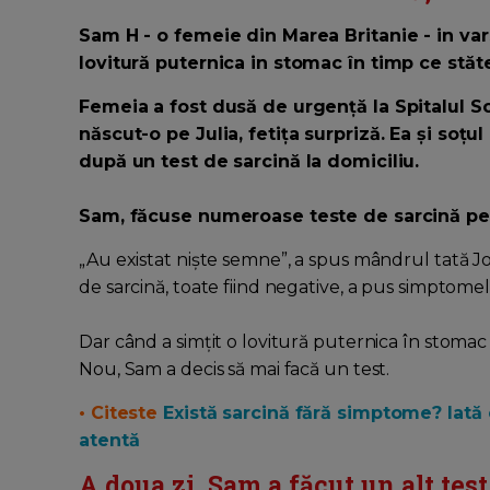
Sam H - o femeie din Marea Britanie - in vars
lovitură puternica in stomac în timp ce stăte
Femeia a fost dusă de urgență la Spitalul S
născut-o pe Julia, fetița surpriză. Ea și soțul
după un test de sarcină la domiciliu.
Sam, făcuse numeroase teste de sarcină pe t
„Au existat niște semne”, a spus mândrul tată 
de sarcină, toate fiind negative, a pus simptomel
Dar când a simțit o lovitură puternica în stomac 
Nou, Sam a decis să mai facă un test.
• Citeste
Există sarcină fără simptome? Iată 
atentă
A doua zi, Sam a făcut un alt test