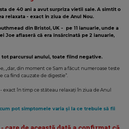
ta de 40 ani a avut surpriza vietii sale. A simtit o
a relaxata - exact in ziua de Anul Nou.
outhmead din Bristol, UK - pe 11 ianuarie, unde a
 ei Joe aflaseră că era însărcinată pe 2 ianuarie,
ot parcursul anului, toate fiind negative.
Joe, „dar, din moment ce Sam a făcut numeroase teste
e ca fiind cauzate de digestie”.
- exact în timp ce stăteau relaxați în ziua de Anul
cum pot simptomele varia și la ce trebuie să fii
 - care de această dată a confirmat că