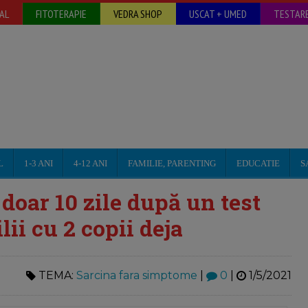
AL
FITOTERAPIE
VEDRA SHOP
USCAT + UMED
TESTARE
L
1-3 ANI
4-12 ANI
FAMILIE, PARENTING
EDUCATIE
S
 doar 10 zile după un test
lii cu 2 copii deja
TEMA:
Sarcina fara simptome
|
0
|
1/5/2021