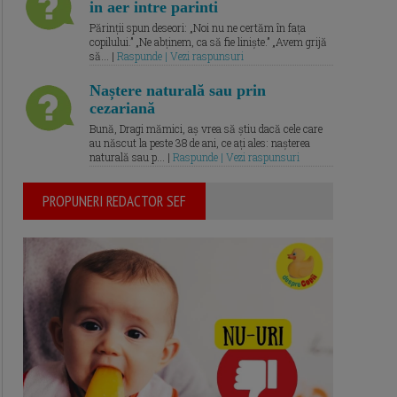
in aer intre parinti
Părinții spun deseori: „Noi nu ne certăm în fața
copilului.” „Ne abținem, ca să fie liniște.” „Avem grijă
să... |
Raspunde | Vezi raspunsuri
Naștere naturală sau prin
cezariană
Bună, Dragi mămici, aș vrea să știu dacă cele care
au născut la peste 38 de ani, ce ați ales: nașterea
naturală sau p... |
Raspunde | Vezi raspunsuri
PROPUNERI REDACTOR SEF