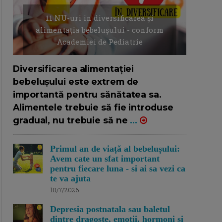
11 NU-uri in diversificarea și
alimentația bebelușului - conform
Academiei de Pediatrie
16/7/2026
AUTOR: EDITOR DC.
Diversificarea alimentației
bebelușului este extrem de
importantă pentru sănătatea sa.
Alimentele trebuie să fie introduse
gradual, nu trebuie să ne
...
Primul an de viață al bebelușului:
Avem cate un sfat important
pentru fiecare luna - si ai sa vezi ca
te va ajuta
10/7/2026
Depresia postnatala sau baletul
dintre dragoste, emotii, hormoni si