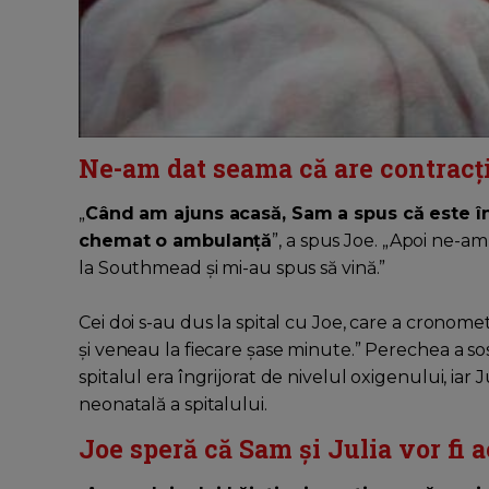
Ne-am dat seama că are contracți
„
Când am ajuns acasă, Sam a spus că este în
chemat o ambulanță
”, a spus Joe. „Apoi ne-a
la Southmead și mi-au spus să vină.”
Cei doi s-au dus la spital cu Joe, care a cronomet
și veneau la fiecare șase minute.” Perechea a sosit
spitalul era îngrijorat de nivelul oxigenului, iar 
neonatală a spitalului.
Joe speră că Sam și Julia vor fi a