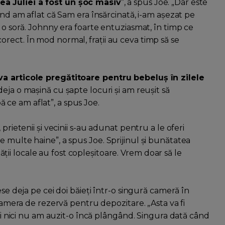
ea Juliei a fost un șoc masiv
”, a spus Joe. „Dar este
ând am aflat că Sam era însărcinată, i-am așezat pe
u o soră. Johnny era foarte entuziasmat, în timp ce
rect. În mod normal, frații au ceva timp să se
va articole pregătitoare pentru bebeluș în zilele
deja o mașină cu șapte locuri și am reușit să
ce am aflat”, a spus Joe.
prietenii și vecinii s-au adunat pentru a le oferi
 multe haine”, a spus Joe. Sprijinul și bunătatea
ității locale au fost copleșitoare. Vrem doar să le
ese deja pe cei doi băieți într-o singură cameră în
 camera de rezervă pentru depozitare. „Asta va fi
 și nici nu am auzit-o încă plângând. Singura dată când