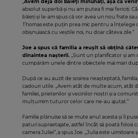
„
Avem deja doi băieți minunați, așa că venir
absolut superbă și nu am putea fi mai fericiți. C
băieți și le-am spus că vor avea un nou frate sa
Thomas este puțin prea mic pentru a înțelege co
obișnuiască cu veștile noi, nu doar câteva zile.”
Joe a spus că familia a reușit să obțină câte
dinaintea nașterii.
„Sunt un planificator și am 
cumpărăm unele dintre obiectele mai mari după 
După ce au auzit de sosirea neașteptată, familia, 
cadouri utile. „Avem atât de multe acum, atât de
familiei, prietenilor și vecinilor noștri și a comun
mulțumim tuturor celor care ne-au ajutat.”
Familia plănuise să se mute anul acesta și îi pus
paturi supraetajate, astfel încât să poată folosi
camera Juliei”, a spus Joe. „Julia este uimitoare