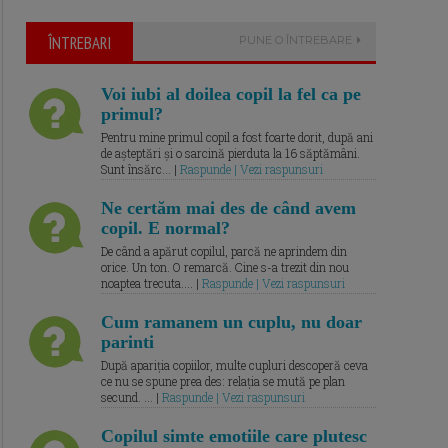
ÎNTREBARI
PUNE O ÎNTREBARE
Voi iubi al doilea copil la fel ca pe
primul?
Pentru mine primul copil a fost foarte dorit, după ani
de așteptări și o sarcină pierduta la 16 săptămâni.
Sunt însărc... |
Raspunde | Vezi raspunsuri
Ne certăm mai des de când avem
copil. E normal?
De când a apărut copilul, parcă ne aprindem din
orice. Un ton. O remarcă. Cine s-a trezit din nou
noaptea trecuta.... |
Raspunde | Vezi raspunsuri
Cum ramanem un cuplu, nu doar
parinti
După apariția copiilor, multe cupluri descoperă ceva
ce nu se spune prea des: relația se mută pe plan
secund. ... |
Raspunde | Vezi raspunsuri
Copilul simte emotiile care plutesc