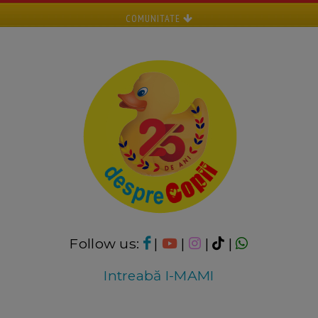
COMUNITATE
Follow us:
|
|
|
|
Intreabă I-MAMI