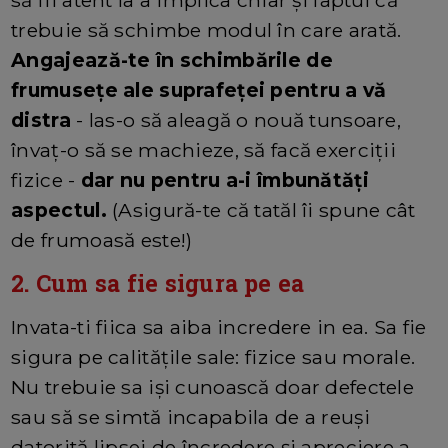
trebuie să schimbe modul în care arată.
Angajează-te în schimbările de
frumusețe ale suprafeței pentru a vă
distra
- las-o să aleagă o nouă tunsoare,
învaț-o să se machieze, să facă exerciții
fizice -
dar nu pentru a-i îmbunătăți
aspectul.
(Asigură-te că tatăl îi spune cât
de frumoasă este!)
2. Cum sa fie sigura pe ea
Invata-ti fiica sa aiba incredere in ea. Sa fie
sigura pe calităţile sale: fizice sau morale.
Nu trebuie sa işi cunoască doar defectele
sau să se simtă incapabila de a reuşi
datorită lipsei de încredere şi apreciere a