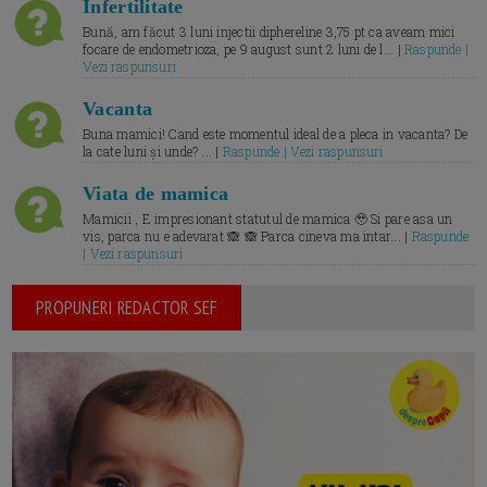
Infertilitate
Bună, am făcut 3 luni injectii diphereline 3,75 pt ca aveam mici
focare de endometrioza, pe 9 august sunt 2 luni de l... |
Raspunde |
Vezi raspunsuri
Vacanta
Buna mamici! Cand este momentul ideal de a pleca in vacanta? De
la cate luni și unde? ... |
Raspunde | Vezi raspunsuri
Viata de mamica
Mamicii , E impresionant statutul de mamica 🥹 Si pare asa un
vis, parca nu e adevarat 🙈 🙈 Parca cineva ma intar... |
Raspunde
| Vezi raspunsuri
PROPUNERI REDACTOR SEF