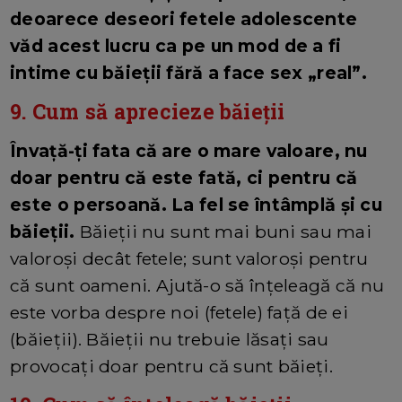
deoarece deseori fetele adolescente
văd acest lucru ca pe un mod de a fi
intime cu băieții fără a face sex „real”.
9. Cum să aprecieze băieții
Învață-ți fata că are o mare valoare, nu
doar pentru că este fată, ci pentru că
este o persoană. La fel se întâmplă și cu
băieții.
Băieții nu sunt mai buni sau mai
valoroși decât fetele; sunt valoroși pentru
că sunt oameni. Ajută-o să înțeleagă că nu
este vorba despre noi (fetele) față de ei
(băieții). Băieții nu trebuie lăsați sau
provocați doar pentru că sunt băieți.