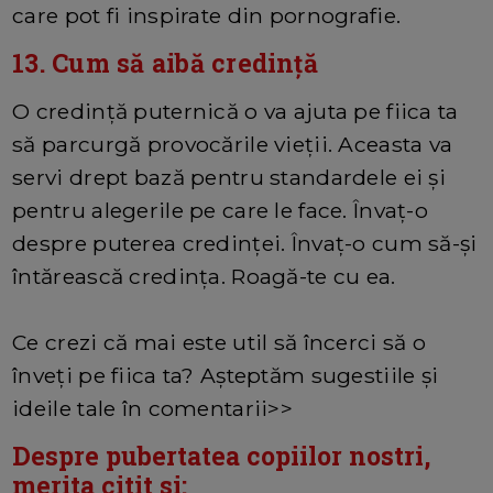
care pot fi inspirate din pornografie.
13. Cum să aibă credință
O credință puternică o va ajuta pe fiica ta
să parcurgă provocările vieții. Aceasta va
servi drept bază pentru standardele ei și
pentru alegerile pe care le face. Învaț-o
despre puterea credinței. Învaț-o cum să-și
întărească credința. Roagă-te cu ea.
Ce crezi că mai este util să încerci să o
înveți pe fiica ta? Așteptăm sugestiile și
ideile tale în comentarii>>
Despre pubertatea copiilor nostri,
merita citit si: