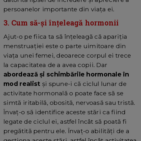
persoanelor importante din viaţa ei.
3. Cum să-și înțeleagă hormonii
Ajut-o pe fiica ta să înțeleagă că apariția
menstruației este o parte uimitoare din
viața unei femei, deoarece corpul ei trece
la capacitatea de a avea copii. Dar
abordează și schimbările hormonale în
mod realist
și spune-i că ciclul lunar de
activitate hormonală o poate face să se
simtă iritabilă, obosită, nervoasă sau tristă.
Învaț-o să identifice aceste stări ca fiind
legate de ciclul ei, astfel încât să poată fi
pregătită pentru ele. Învaț-o abilități de a
gestiona aceste stări, astfel încât activitatea