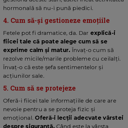
hormonală să nu-i pună piedici.
4. Cum să-și gestioneze emoțiile
Fetele pot fi dramatice, da. Dar
explică-i
fiicei tale că poate alege cum să se
exprime calm și matur.
Învaț-o cum să
rezolve micile/marile probleme cu ceilalți.
Învaț-o că este șefa sentimentelor și
acțiunilor sale.
5. Cum să se protejeze
Oferă-i fiicei tale informațiile de care are
nevoie pentru a se proteja fizic și
emoțional.
Oferă-i lecții adecvate vârstei
despre siguranță.
Când este la vârsta