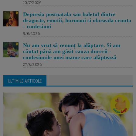
10/7/2026
Depresia postnatala sau baletul dintre
dragoste, emotii, hormoni si oboseala crunta
- confesiuni
9/6/2026
Nu am vrut să renunț la alăptare. Si am
căutat până am găsit cauza durerii -
confesiunile unei mame care alăptează
27/3/2026
ULTIMILE ARTICOLE