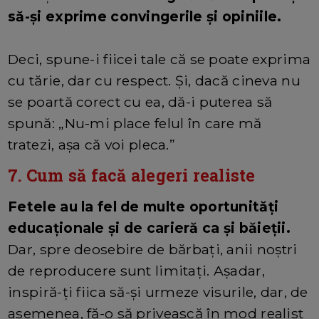
să-și exprime convingerile și opiniile.
Deci, spune-i fiicei tale că se poate exprima
cu tărie, dar cu respect. Și, dacă cineva nu
se poartă corect cu ea, dă-i puterea să
spună: „Nu-mi place felul în care mă
tratezi, așa că voi pleca.”
7. Cum să facă alegeri realiste
Fetele au la fel de multe oportunități
educaționale și de carieră ca și băieții.
Dar, spre deosebire de bărbați, anii noștri
de reproducere sunt limitați. Așadar,
inspiră-ți fiica să-și urmeze visurile, dar, de
asemenea, fă-o să privească în mod realist