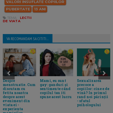
VALORI INSUFLATE COPIILOR
PUBERTATE
13 ANI
TEMA:
LECTII
DE VIATA
VA RECOMANDAM SA CITITI...
Despre
Mami, eu sunt
Sexualizarea
menstruatie. Cum
gay: ganduri și
precoce a
discutam cu
sentimente când
copiilor: cine e de
fetita noastra
copilul tau iti
vină? In primul
despre acest
spune acest lucru
rand noi părinții
eveniment din
- sfatul
viata ei -
psihologului
experienta
mamicilor