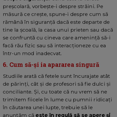
preșcolară, vorbește-i despre străini. Pe
măsură ce crește, spune-i despre cum să
rămână în siguranță dacă este departe de
tine la școală, la casa unui prieten sau dacă
se confruntă cu cineva care amenință să-i
facă rău fizic sau să interacționeze cu ea
într-un mod inadecvat.
6. Cum să-și ia apararea singură
Studiile arată că fetele sunt încurajate atât
de părinți, cât și de profesori să fie dulci și
conciliante. Și, cu toate că nu vrem să ne
trimitem fiicele în lume cu pumnii ridicați
în căutarea unei lupte, trebuie să le
anunțăm că
este în regulă să se apere și