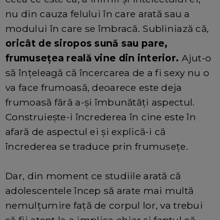
nu din cauza felului în care arată sau a
modului în care se îmbracă. Subliniază că,
oricât de siropos sună sau pare,
frumusețea reală vine din interior.
Ajut-o
să înțeleagă că încercarea de a fi sexy nu o
va face frumoasă, deoarece este deja
frumoasă fără a-și îmbunătăți aspectul.
Construiește-i încrederea în cine este în
afară de aspectul ei și explică-i că
încrederea se traduce prin frumusețe.
Dar, din moment ce studiile arată că
adolescentele încep să arate mai multă
nemulțumire față de corpul lor, va trebui
să fii atent la a implica chiar și faptul că