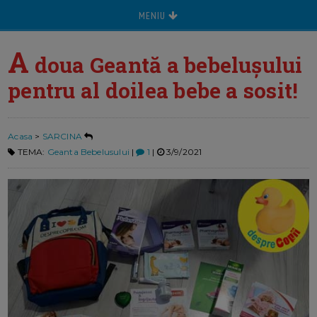
MENIU
A
doua Geantă a bebelușului
pentru al doilea bebe a sosit!
Acasa
>
SARCINA
TEMA:
Geanta Bebelusului
|
1
|
3/9/2021