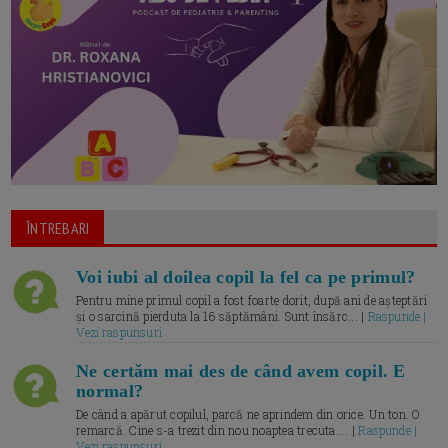
ÎNTREBARI
Voi iubi al doilea copil la fel ca pe primul?
Pentru mine primul copil a fost foarte dorit, după ani de așteptări
și o sarcină pierduta la 16 săptămâni. Sunt însărc... |
Raspunde |
Vezi raspunsuri
Ne certăm mai des de când avem copil. E
normal?
De când a apărut copilul, parcă ne aprindem din orice. Un ton. O
remarcă. Cine s-a trezit din nou noaptea trecuta.... |
Raspunde |
Vezi raspunsuri