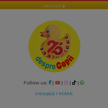
COMUNITATE
Follow us:
|
|
|
|
Intreabă I-MAMI