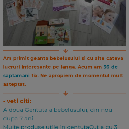
Am primit geanta bebelusului si cu alte cateva
lucruri interesante pe langa. Acum am
36 de
saptamani
fix. Ne apropiem de momentul mult
asteptat.
- veti citi:
A doua Gentuta a bebelusului, din nou
dupa 7 ani
Multe produse utile in gentutaCutia cu 3