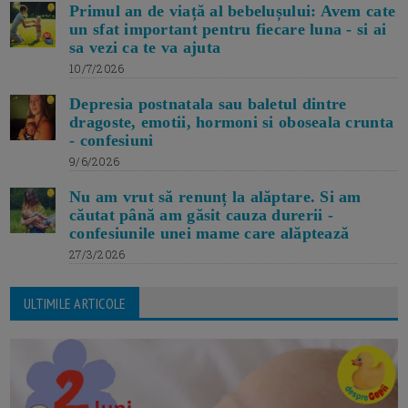
Primul an de viață al bebelușului: Avem cate
un sfat important pentru fiecare luna - si ai
sa vezi ca te va ajuta
10/7/2026
Depresia postnatala sau baletul dintre
dragoste, emotii, hormoni si oboseala crunta
- confesiuni
9/6/2026
Nu am vrut să renunț la alăptare. Si am
căutat până am găsit cauza durerii -
confesiunile unei mame care alăptează
27/3/2026
ULTIMILE ARTICOLE