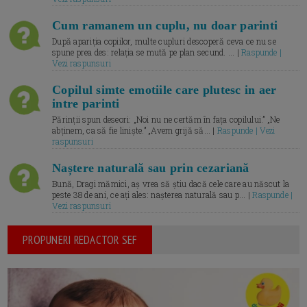
Cum ramanem un cuplu, nu doar parinti
După apariția copiilor, multe cupluri descoperă ceva ce nu se
spune prea des: relația se mută pe plan secund. ... |
Raspunde |
Vezi raspunsuri
Copilul simte emotiile care plutesc in aer
intre parinti
Părinții spun deseori: „Noi nu ne certăm în fața copilului.” „Ne
abținem, ca să fie liniște.” „Avem grijă să... |
Raspunde | Vezi
raspunsuri
Naștere naturală sau prin cezariană
Bună, Dragi mămici, aș vrea să știu dacă cele care au născut la
peste 38 de ani, ce ați ales: nașterea naturală sau p... |
Raspunde |
Vezi raspunsuri
PROPUNERI REDACTOR SEF