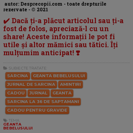
autor: Desprecopii.com - toate drepturile
rezervate - © 2021
✔️ Dacă ți-a plăcut articolul sau ți-a
fost de folos, apreciază-l cu un
share! Aceste informații le pot fi
utile și altor mămici sau tătici. Îți
mulțumim anticipat! ❣️
SUBIECTE TRATATE:
SARCINA
GEANTA BEBELUSULUI
JURNAL DE SARCINA
AMINTIRI
CADOU
JURNAL
GEANTA
SARCINA LA 36 DE SAPTAMANI
CADOU PENTRU GRAVIDE
TEMA:
GEANTA
BEBELUSULUI