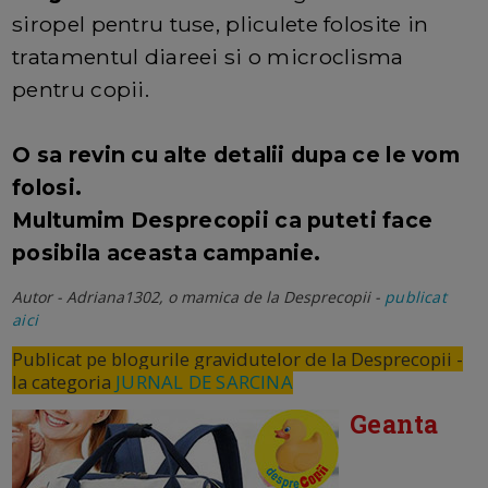
siropel pentru tuse, pliculete folosite in
tratamentul diareei si o microclisma
pentru copii.
O sa revin cu alte detalii dupa ce le vom
folosi.
Multumim Desprecopii ca puteti face
posibila aceasta campanie.
Autor - Adriana1302, o mamica de la Desprecopii -
publicat
aici
Publicat pe blogurile gravidutelor de la Desprecopii -
la categoria
JURNAL DE SARCINA
Geanta