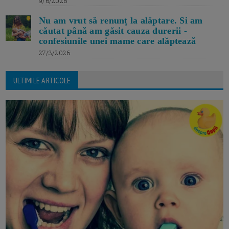
9/6/2026
Nu am vrut să renunț la alăptare. Si am
căutat până am găsit cauza durerii -
confesiunile unei mame care alăptează
27/3/2026
ULTIMILE ARTICOLE