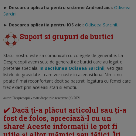
► Descarca aplicatia pentru sisteme Android aici:
Odiseea
Sarcinii.
►
Descarca aplicatia pentru IOS aici:
Odiseea Sarcinii.
Suport si grupuri de burtici
Sfatul nostru este sa comunicati cu colegele de generatie. La
Desprecopii avem sute de generatii de burtici care au legat o
prietenie speciala.
In sectiunea Odiseea Sarcinii,
veti gasi
listele de gravidute - care vor naste in aceeasi luna. Nimic nu
poate fi mai reconfortant decit sa pastrati legatura cu femei care
trec exact prin aceleasi stari si emotii.
autor: Desprecopii - toate drepturile rezervate (c) 2021
✔️ Dacă ți-a plăcut articolul sau ți-a
fost de folos, apreciază-l cu un
share! Aceste informații le pot fi
utile și altor mămici sau tătici. Îți