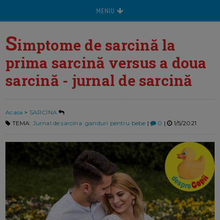
MENIU
S
imptome de sarcină la
prima sarcină versus a doua
sarcină - jurnal de sarcină
Acasa
>
SARCINA
TEMA:
Jurnal de sarcina: ganduri pentru bebe
|
0
|
1/5/2021