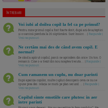
ÎNTREBARI
Voi iubi al doilea copil la fel ca pe primul?
Pentru mine primul copil a fost foarte dorit, după ani de așteptări
și o sarcină pierduta la 16 săptămâni. Sunt însărc... |
Raspunde |
Vezi raspunsuri
Ne certăm mai des de când avem copil. E
normal?
De când a apărut copilul, parcă ne aprindem din orice. Un ton. O
remarcă. Cine s-a trezit din nou noaptea trecuta.... |
Raspunde |
Vezi raspunsuri
Cum ramanem un cuplu, nu doar parinti
După apariția copiilor, multe cupluri descoperă ceva ce nu se
spune prea des: relația se mută pe plan secund. ... |
Raspunde |
Vezi raspunsuri
Copilul simte emotiile care plutesc in aer
intre parinti
Părinții spun deseori: „Noi nu ne certăm în fața copilului.” „Ne