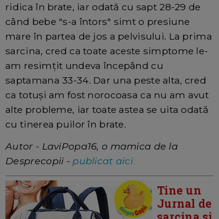
ridica în brate, iar odată cu sapt 28-29 de
când bebe "s-a întors" simt o presiune
mare în partea de jos a pelvisului. La prima
sarcina, cred ca toate aceste simptome le-
am resimțit undeva începând cu
saptamana 33-34. Dar una peste alta, cred
ca totuși am fost norocoasa ca nu am avut
alte probleme, iar toate astea se uita odată
cu tinerea puilor în brate.
Autor - LaviPopa16, o mamica de la
Desprecopii -
publicat aici
Tine un
Jurnal de
sarcina si