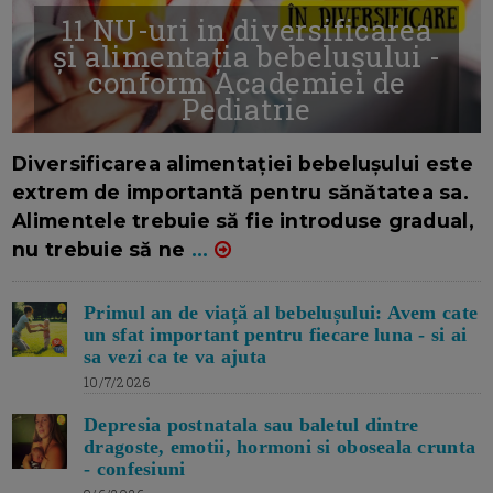
11 NU-uri in diversificarea
și alimentația bebelușului -
conform Academiei de
Pediatrie
16/7/2026
AUTOR: EDITOR DC.
Diversificarea alimentației bebelușului este
extrem de importantă pentru sănătatea sa.
Alimentele trebuie să fie introduse gradual,
nu trebuie să ne
...
Primul an de viață al bebelușului: Avem cate
un sfat important pentru fiecare luna - si ai
sa vezi ca te va ajuta
10/7/2026
Depresia postnatala sau baletul dintre
dragoste, emotii, hormoni si oboseala crunta
- confesiuni