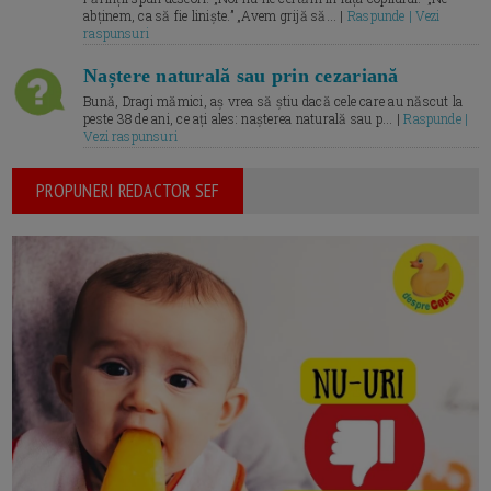
abținem, ca să fie liniște.” „Avem grijă să... |
Raspunde | Vezi
raspunsuri
Naștere naturală sau prin cezariană
Bună, Dragi mămici, aș vrea să știu dacă cele care au născut la
peste 38 de ani, ce ați ales: nașterea naturală sau p... |
Raspunde |
Vezi raspunsuri
PROPUNERI REDACTOR SEF