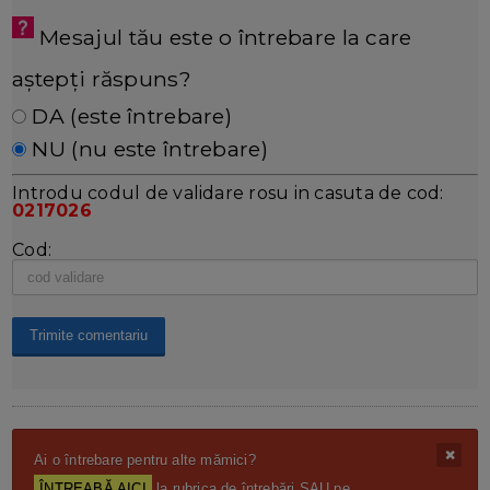
Mesajul tău este o întrebare la care
aștepți răspuns?
DA (este întrebare)
NU (nu este întrebare)
Introdu codul de validare rosu in casuta de cod:
0217026
Cod:
Ai o întrebare pentru alte mămici?
ÎNTREABĂ AICI
la rubrica de întrebări SAU pe