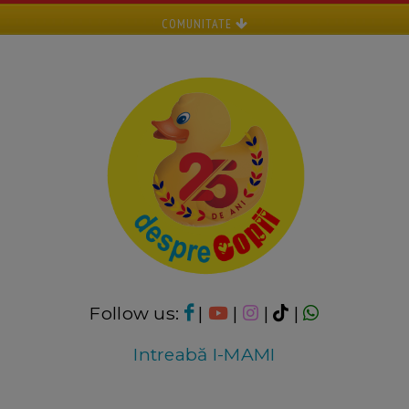
COMUNITATE
Follow us:
|
|
|
|
Intreabă I-MAMI