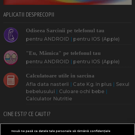
APLICATII DESPRECOPII
Odiseea Sarcinii pe telefonul tau
pentru ANDROID
|
pentru IOS (Apple)
"Eu, Mămica" pe telefonul tau
pentru ANDROID
|
pentru IOS (Apple)
Calculatoare utile in sarcina
Afla data nasterii
|
Cate Kg. in plus
|
Sexul
bebelusului
|
Culoare ochi bebe
|
Calculator Nutritie
CINE ESTI? CE CAUTI?
Doresc un copil
Adoptia
Probleme cu sarcina
Nouă ne pasă ca datele tale personale să rămână confidențiale