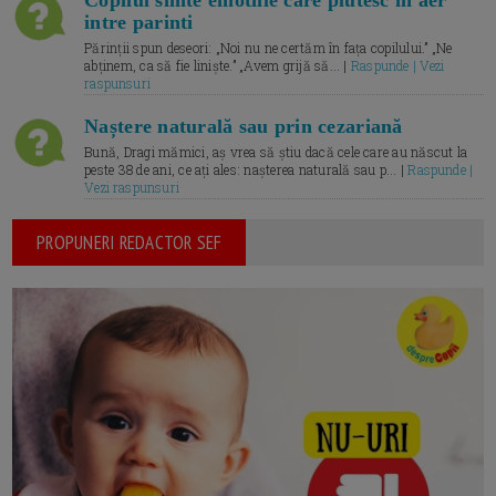
intre parinti
Părinții spun deseori: „Noi nu ne certăm în fața copilului.” „Ne
abținem, ca să fie liniște.” „Avem grijă să... |
Raspunde | Vezi
raspunsuri
Naștere naturală sau prin cezariană
Bună, Dragi mămici, aș vrea să știu dacă cele care au născut la
peste 38 de ani, ce ați ales: nașterea naturală sau p... |
Raspunde |
Vezi raspunsuri
PROPUNERI REDACTOR SEF