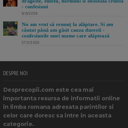
dragoste, emotii, hormoni si oboseala crunta
- confesiuni
9/6/2026
Nu am vrut să renunț la alăptare. Si am
căutat până am găsit cauza durerii -
confesiunile unei mame care alăptează
27/3/2026
DESPRE NOI
Desprecopii.com este cea mai
importanta resursa de informatii online
in limba romana adresata parintilor si
celor care doresc sa intre in aceasta
categorie.