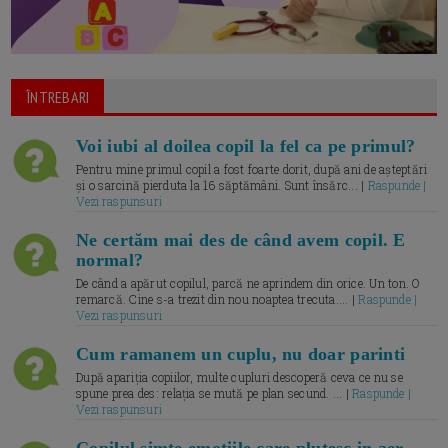
ÎNTREBARI
Voi iubi al doilea copil la fel ca pe primul?
Pentru mine primul copil a fost foarte dorit, după ani de așteptări
și o sarcină pierduta la 16 săptămâni. Sunt însărc... |
Raspunde |
Vezi raspunsuri
Ne certăm mai des de când avem copil. E
normal?
De când a apărut copilul, parcă ne aprindem din orice. Un ton. O
remarcă. Cine s-a trezit din nou noaptea trecuta.... |
Raspunde |
Vezi raspunsuri
Cum ramanem un cuplu, nu doar parinti
După apariția copiilor, multe cupluri descoperă ceva ce nu se
spune prea des: relația se mută pe plan secund. ... |
Raspunde |
Vezi raspunsuri
Copilul simte emotiile care plutesc in aer