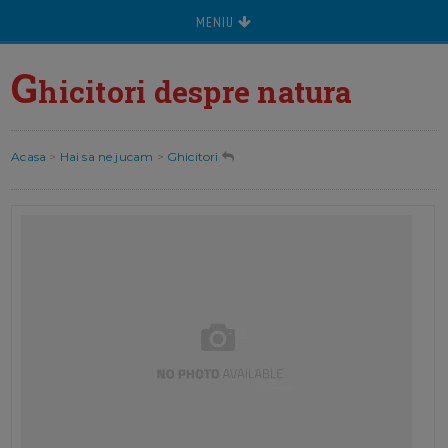
MENIU
G
hicitori despre natura
Acasa
>
Hai sa ne jucam
>
Ghicitori