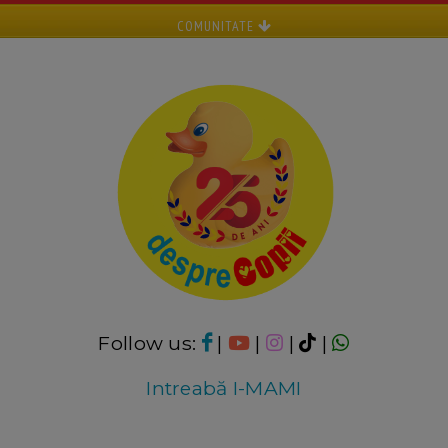
COMUNITATE
Follow us:
|
|
|
|
Intreabă I-MAMI