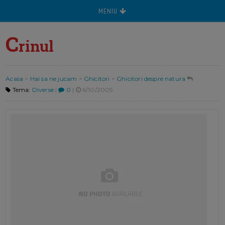
MENIU
C
rinul
Acasa
>
Hai sa ne jucam
>
Ghicitori
>
Ghicitori despre natura
Tema:
Diverse
|
0
|
6/10/2005