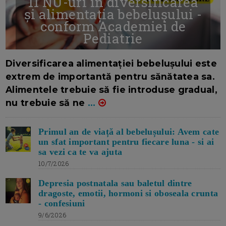
11 NU-uri in diversificarea
și alimentația bebelușului -
conform Academiei de
Pediatrie
16/7/2026
AUTOR: EDITOR DC.
Diversificarea alimentației bebelușului este
extrem de importantă pentru sănătatea sa.
Alimentele trebuie să fie introduse gradual,
nu trebuie să ne
...
Primul an de viață al bebelușului: Avem cate
un sfat important pentru fiecare luna - si ai
sa vezi ca te va ajuta
10/7/2026
Depresia postnatala sau baletul dintre
dragoste, emotii, hormoni si oboseala crunta
- confesiuni
9/6/2026