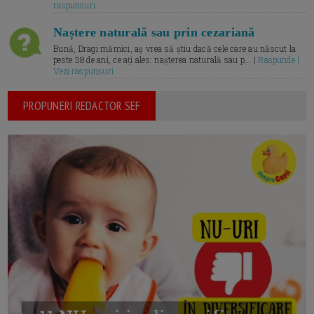
raspunsuri
Naștere naturală sau prin cezariană
Bună, Dragi mămici, aș vrea să știu dacă cele care au născut la
peste 38 de ani, ce ați ales: nașterea naturală sau p... |
Raspunde |
Vezi raspunsuri
PROPUNERI REDACTOR SEF