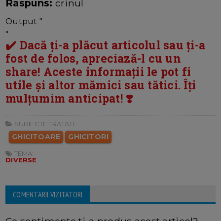
Raspuns:
crinul
Output "
"
✔️ Dacă ți-a plăcut articolul sau ți-a
fost de folos, apreciază-l cu un
share! Aceste informații le pot fi
utile și altor mămici sau tătici. Îți
mulțumim anticipat! ❣️
SUBIECTE TRATATE:
GHICITOARE
GHICITORI
TEMA:
DIVERSE
COMENTARII VIZITATORI
Ce sentimente ti-a produs acest articol?