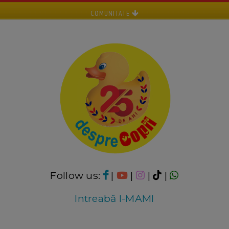
COMUNITATE
Follow us:
|
|
|
|
Intreabă I-MAMI