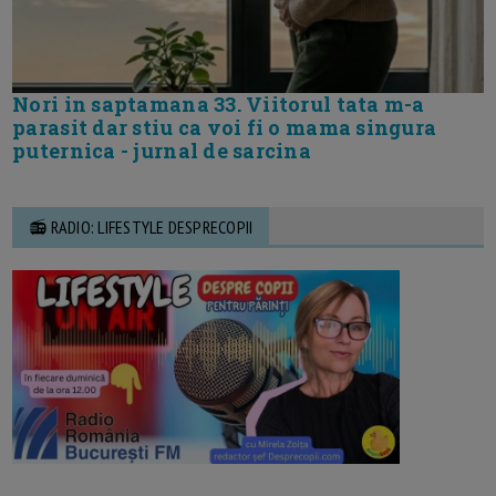
Nori in saptamana 33. Viitorul tata m-a
parasit dar stiu ca voi fi o mama singura
puternica - jurnal de sarcina
📻 RADIO: LIFESTYLE DESPRECOPII