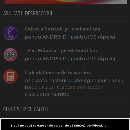
APLICATII DESPRECOPII
Odiseea Sarcinii pe telefonul tau
pentru ANDROID
|
pentru IOS (Apple)
"Eu, Mămica" pe telefonul tau
pentru ANDROID
|
pentru IOS (Apple)
Calculatoare utile in sarcina
Afla data nasterii
|
Cate Kg. in plus
|
Sexul
bebelusului
|
Culoare ochi bebe
|
Calculator Nutritie
CINE ESTI? CE CAUTI?
Doresc un copil
Adoptia
Probleme cu sarcina
Nouă ne pasă ca datele tale personale să rămână confidențiale