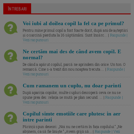
ÎNTREBARI
Voi iubi al doilea copil la fel ca pe primul?
Pentru mine primul copil a fost foarte dorit, după ani de așteptări
și o sarcină pierduta la 16 săptămâni. Sunt însărc... |
Raspunde |
Vezi raspunsuri
Ne certăm mai des de când avem copil. E
normal?
De când a apărut copilul, parcă ne aprindem din orice. Un ton. O
remarcă. Cine s-a trezit din nou noaptea trecuta.... |
Raspunde |
Vezi raspunsuri
Cum ramanem un cuplu, nu doar parinti
După apariția copiilor, multe cupluri descoperă ceva ce nu se
spune prea des: relația se mută pe plan secund. ... |
Raspunde |
Vezi raspunsuri
Copilul simte emotiile care plutesc in aer
intre parinti
Părinții spun deseori: „Noi nu ne certăm în fața copilului.” „Ne
abținem, ca să fie liniște.” „Avem grijă să... |
Raspunde | Vezi