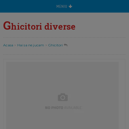
MENIU
G
hicitori diverse
Acasa
>
Hai sa ne jucam
>
Ghicitori