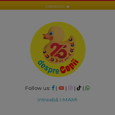
COMUNITATE
Follow us:
|
|
|
|
Intreabă I-MAMI