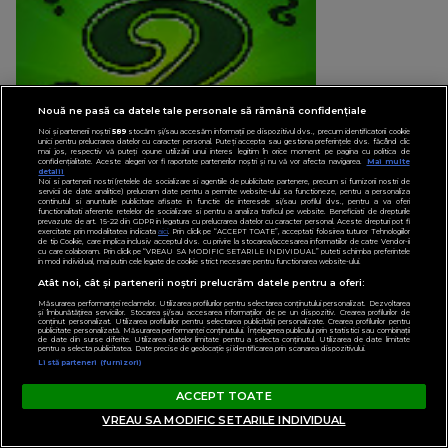
Nouă ne pasă ca datele tale personale să rămână confidențiale
Noi și partenerii noștri
589
stocăm și/sau accesăm informații pe dispozitivul dvs., precum identificatorii cookie
unici pentru prelucrarea datelor cu caracter personal. Puteți accepta sau gestiona preferințele dvs. făcând clic
mai jos, respectiv vă puteți opune utilizării unui interes legitim în orice moment pe pagina cu politica de
confidențialitate. Aceste alegeri vor fi raportate partenerilor noștri și nu vă vor afecta navigarea.
Mai multe
detalii
Noi si partenerii nostri (retelele de socializare si agentiile de publicitate partenere, precum si furnizorii nostri de
servicii de date analitice) prelucram date pentru a permite website-ului sa functioneze, pentru a personaliza
continutul si anunturile publicitare afisate in functie de interesele si/sau profilul dvs., pentru a va oferi
functionalitati aferente retelelor de socializare si pentru a analiza traficul pe website. Beneficiati de drepturile
prevazute de art. 15-22 din GDPR in legatura cu prelucrarea datelor cu caracter personal. Aceste drepturi pot fi
exercitate prin modalitatea indicata
aici
. Prin click pe “ACCEPT TOATE”, acceptati folosirea tuturor Tehnologiilor
de tip Cookie, care implica inclusiv acceptul dvs. cu privire la stocarea/accesarea informatiilor de catre Vendor-ii
cu care colaboram. Prin click pe “VREAU SA MODIFIC SETARILE INDIVIDUAL” puteti schimba preferintele
in mod individual, mai putin cele legate de cookie strict necesare pentru functionarea website-ului.
Legea
Atât noi, cât și partenerii noștri prelucrăm datele pentru a oferi:
Măsurarea performanței reclamelor. Utilizarea profilurilor pentru selectarea conținutului personalizat. Dezvoltarea
și îmbunătățirea serviciilor. Stocarea și/sau accesarea informațiilor de pe un dispozitiv. Crearea profilurilor de
conținut personalizat. Utilizarea profilurilor pentru selectarea publicității personalizate. Crearea profilurilor pentru
publicitate personalizată. Măsurarea performanței conținutului. Înțelegerea publicului prin statistici sau combinații
de date din surse diferite. Utilizarea datelor limitate pentru a selecta conținutul. Utilizarea de date limitate
pentru a selecta publicitatea. Date precise de geolocație și identificarea prin scanarea dispozitivului.
Listă parteneri (furnizori)
ACCEPT TOATE
VREAU SA MODIFIC SETARILE INDIVIDUAL