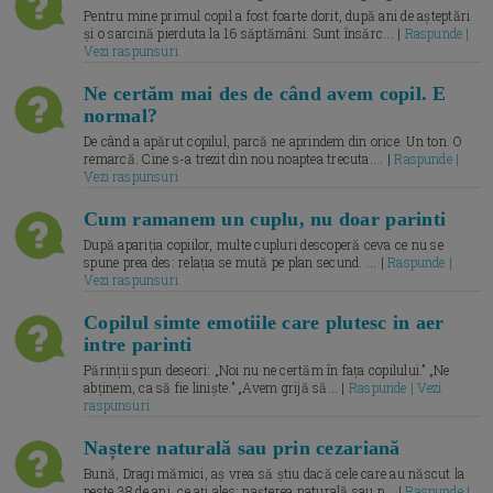
Pentru mine primul copil a fost foarte dorit, după ani de așteptări
și o sarcină pierduta la 16 săptămâni. Sunt însărc... |
Raspunde |
Vezi raspunsuri
Ne certăm mai des de când avem copil. E
normal?
De când a apărut copilul, parcă ne aprindem din orice. Un ton. O
remarcă. Cine s-a trezit din nou noaptea trecuta.... |
Raspunde |
Vezi raspunsuri
Cum ramanem un cuplu, nu doar parinti
După apariția copiilor, multe cupluri descoperă ceva ce nu se
spune prea des: relația se mută pe plan secund. ... |
Raspunde |
Vezi raspunsuri
Copilul simte emotiile care plutesc in aer
intre parinti
Părinții spun deseori: „Noi nu ne certăm în fața copilului.” „Ne
abținem, ca să fie liniște.” „Avem grijă să... |
Raspunde | Vezi
raspunsuri
Naștere naturală sau prin cezariană
Bună, Dragi mămici, aș vrea să știu dacă cele care au născut la
peste 38 de ani, ce ați ales: nașterea naturală sau p... |
Raspunde |