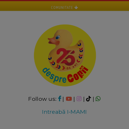
COMUNITATE
Follow us:
|
|
|
|
Intreabă I-MAMI