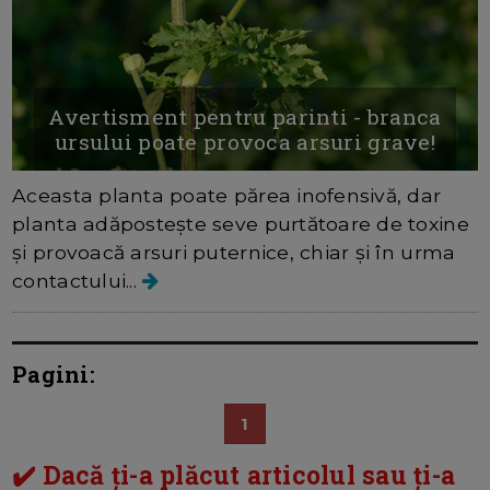
Avertisment pentru parinti - branca
ursului poate provoca arsuri grave!
Aceasta planta poate părea inofensivă, dar
planta adăpostește seve purtătoare de toxine
și provoacă arsuri puternice, chiar și în urma
contactului...
Pagini:
1
✔️ Dacă ți-a plăcut articolul sau ți-a