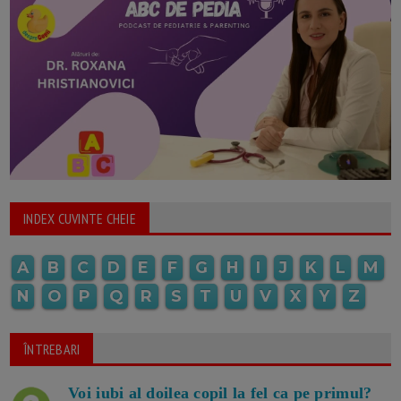
INDEX CUVINTE CHEIE
A
B
C
D
E
F
G
H
I
J
K
L
M
N
O
P
Q
R
S
T
U
V
X
Y
Z
ÎNTREBARI
Voi iubi al doilea copil la fel ca pe primul?