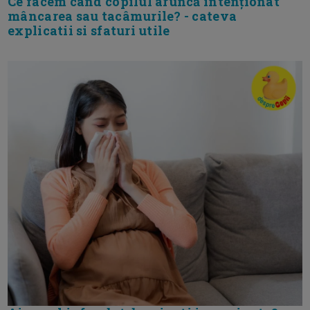
Ce facem când copilul aruncă intenționat
mâncarea sau tacâmurile? - cateva
explicatii si sfaturi utile