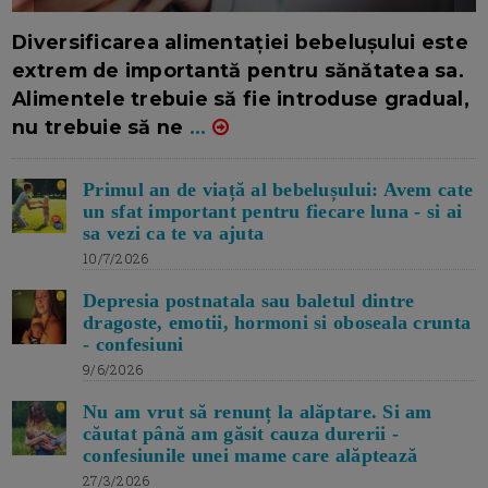
16/7/2026
AUTOR: EDITOR DC.
Diversificarea alimentației bebelușului este
extrem de importantă pentru sănătatea sa.
Alimentele trebuie să fie introduse gradual,
nu trebuie să ne
...
Primul an de viață al bebelușului: Avem cate
un sfat important pentru fiecare luna - si ai
sa vezi ca te va ajuta
10/7/2026
Depresia postnatala sau baletul dintre
dragoste, emotii, hormoni si oboseala crunta
- confesiuni
9/6/2026
Nu am vrut să renunț la alăptare. Si am
căutat până am găsit cauza durerii -
confesiunile unei mame care alăptează
27/3/2026