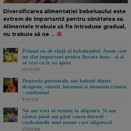
16/7/2026
AUTOR: EDITOR DC.
Diversificarea alimentației bebelușului este
extrem de importantă pentru sănătatea sa.
Alimentele trebuie să fie introduse gradual,
nu trebuie să ne
...
Primul an de viață al bebelușului: Avem cate
un sfat important pentru fiecare luna - si ai
sa vezi ca te va ajuta
10/7/2026
Depresia postnatala sau baletul dintre
dragoste, emotii, hormoni si oboseala crunta
- confesiuni
9/6/2026
Nu am vrut să renunț la alăptare. Si am
căutat până am găsit cauza durerii -
confesiunile unei mame care alăptează
27/3/2026