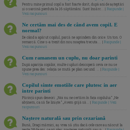
Pentru mine primul copil a fost foarte dorit, după ani de așteptări
și o sarcină pierduta la 16 săptămâni. Sunt însărc... |
Raspunde |
Vezi raspunsuri
Ne certăm mai des de când avem copil. E
normal?
De când a apărut copilul, parcă ne aprindem din orice. Un ton. O
remarcă. Cine s-a trezit din nou noaptea trecuta.... |
Raspunde |
Vezi raspunsuri
Cum ramanem un cuplu, nu doar parinti
După apariția copiilor, multe cupluri descoperă ceva ce nu se
spune prea des: relația se mută pe plan secund. ... |
Raspunde |
Vezi raspunsuri
Copilul simte emotiile care plutesc in aer
intre parinti
Părinții spun deseori: „Noi nu ne certăm în fața copilului.” „Ne
abținem, ca să fie liniște.” „Avem grijă să... |
Raspunde | Vezi
raspunsuri
Naștere naturală sau prin cezariană
Bună, Dragi mămici, aș vrea să știu dacă cele care au născut la
peste 38 de ani, ce ați ales: nașterea naturală sau p... |
Raspunde |