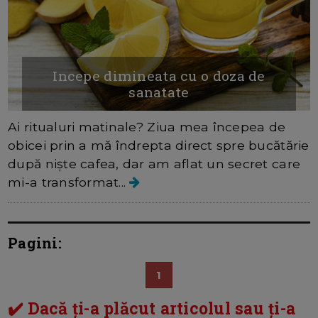
Incepe dimineata cu o doza de
sanatate
Ai ritualuri matinale? Ziua mea începea de
obicei prin a mă îndrepta direct spre bucătărie
după niște cafea, dar am aflat un secret care
mi-a transformat...
Pagini:
1
✔️ Dacă ți-a plăcut articolul sau ți-a