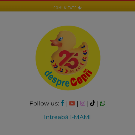
COMUNITATE
Follow us:
|
|
|
|
Intreabă I-MAMI