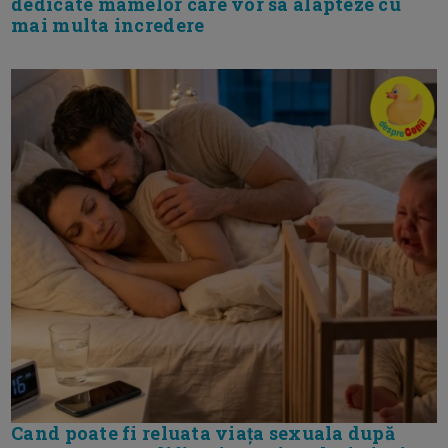
dedicate mamelor care vor sa alapteze cu
mai multa incredere
Cand poate fi reluata viața sexuala după