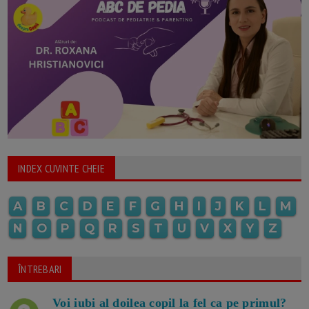
INDEX CUVINTE CHEIE
A
B
C
D
E
F
G
H
I
J
K
L
M
N
O
P
Q
R
S
T
U
V
X
Y
Z
ÎNTREBARI
Voi iubi al doilea copil la fel ca pe primul?