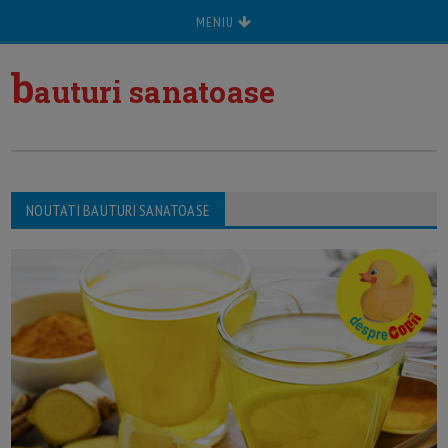
MENIU
b
auturi sanatoase
NOUTATI BAUTURI SANATOASE