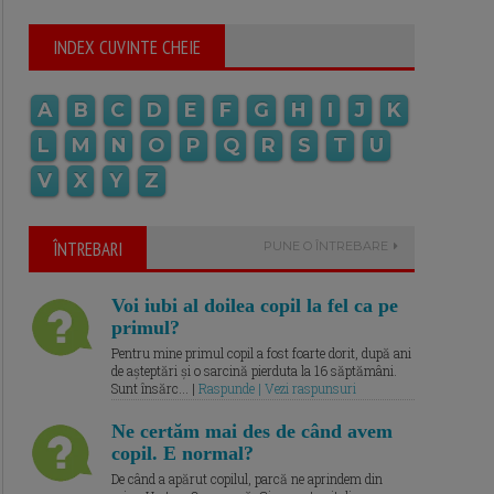
INDEX CUVINTE CHEIE
A
B
C
D
E
F
G
H
I
J
K
L
M
N
O
P
Q
R
S
T
U
V
X
Y
Z
ÎNTREBARI
PUNE O ÎNTREBARE
Voi iubi al doilea copil la fel ca pe
primul?
Pentru mine primul copil a fost foarte dorit, după ani
de așteptări și o sarcină pierduta la 16 săptămâni.
Sunt însărc... |
Raspunde | Vezi raspunsuri
Ne certăm mai des de când avem
copil. E normal?
De când a apărut copilul, parcă ne aprindem din