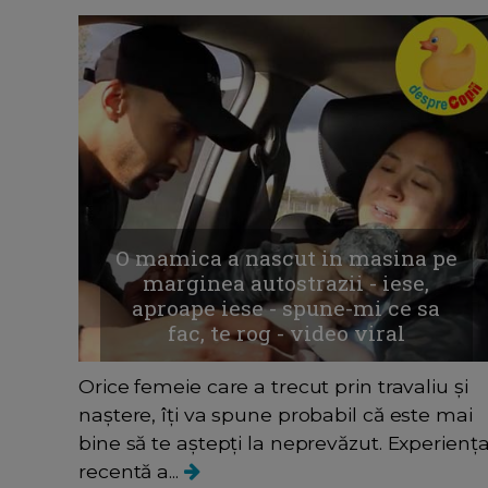
O mamica a nascut in masina pe
marginea autostrazii - iese,
aproape iese - spune-mi ce sa
fac, te rog - video viral
Orice femeie care a trecut prin travaliu și
naștere, îți va spune probabil că este mai
bine să te aștepți la neprevăzut. Experienț
recentă a...