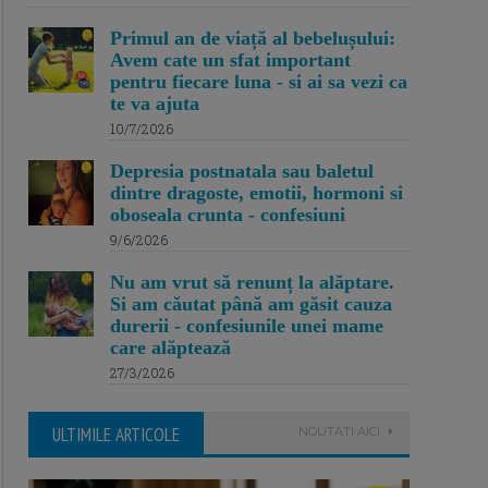
Primul an de viață al bebelușului:
Avem cate un sfat important
pentru fiecare luna - si ai sa vezi ca
te va ajuta
10/7/2026
Depresia postnatala sau baletul
dintre dragoste, emotii, hormoni si
oboseala crunta - confesiuni
9/6/2026
Nu am vrut să renunț la alăptare.
Si am căutat până am găsit cauza
durerii - confesiunile unei mame
care alăptează
27/3/2026
ULTIMILE ARTICOLE
NOUTATI AICI