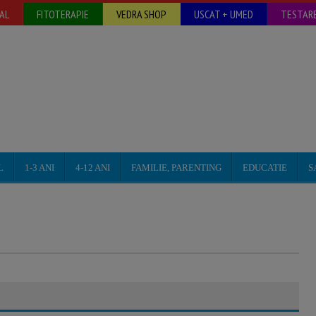
AL
FITOTERAPIE
VEDRA SHOP
USCAT + UMED
TESTARE
L
1-3 ANI
4-12 ANI
FAMILIE, PARENTING
EDUCATIE
S