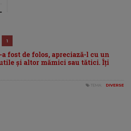
1
i-a fost de folos, apreciază-l cu un
tile și altor mămici sau tătici. Îți
TEMA:
DIVERSE