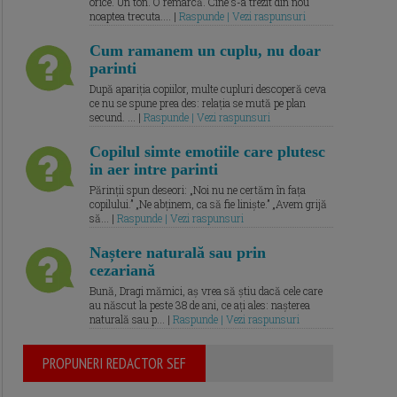
orice. Un ton. O remarcă. Cine s-a trezit din nou
noaptea trecuta.... |
Raspunde | Vezi raspunsuri
Cum ramanem un cuplu, nu doar
parinti
După apariția copiilor, multe cupluri descoperă ceva
ce nu se spune prea des: relația se mută pe plan
secund. ... |
Raspunde | Vezi raspunsuri
Copilul simte emotiile care plutesc
in aer intre parinti
Părinții spun deseori: „Noi nu ne certăm în fața
copilului.” „Ne abținem, ca să fie liniște.” „Avem grijă
să... |
Raspunde | Vezi raspunsuri
Naștere naturală sau prin
cezariană
Bună, Dragi mămici, aș vrea să știu dacă cele care
au născut la peste 38 de ani, ce ați ales: nașterea
naturală sau p... |
Raspunde | Vezi raspunsuri
PROPUNERI REDACTOR SEF