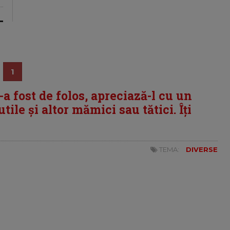
1
i-a fost de folos, apreciază-l cu un
tile și altor mămici sau tătici. Îți
TEMA:
DIVERSE