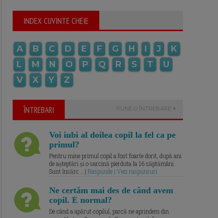
INDEX CUVINTE CHEIE
A
B
C
D
E
F
G
H
I
J
K
L
M
N
O
P
Q
R
S
T
U
V
X
Y
Z
ÎNTREBARI
PUNE O ÎNTREBARE
Voi iubi al doilea copil la fel ca pe
primul?
Pentru mine primul copil a fost foarte dorit, după ani
de așteptări și o sarcină pierduta la 16 săptămâni.
Sunt însărc... |
Raspunde | Vezi raspunsuri
Ne certăm mai des de când avem
copil. E normal?
De când a apărut copilul, parcă ne aprindem din