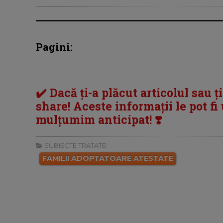
Pagini:
✔️ Dacă ți-a plăcut articolul sau ț
share! Aceste informații le pot fi u
mulțumim anticipat! ❣️
SUBIECTE TRATATE:
FAMILII ADOPTATOARE ATESTATE