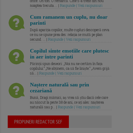
orice. Un ton. O remarcă. Cine s-a trezit din nou
noaptea trecuta.... |
Raspunde | Vezi raspunsuri
Cum ramanem un cuplu, nu doar
parinti
După apariția copiilor, multe cupluri descoperă ceva
ce nu se spune prea des: relația se mută pe plan
secund. ... |
Raspunde | Vezi raspunsuri
Copilul simte emotiile care plutesc
in aer intre parinti
Părinții spun deseori: „Noi nu ne certăm în fața
copilului.” „Ne abținem, ca să fie liniște.” „Avem grijă
să... |
Raspunde | Vezi raspunsuri
Naștere naturală sau prin
cezariană
Bună, Dragi mămici, aș vrea să știu dacă cele care
au născut la peste 38 de ani, ce ați ales: nașterea
naturală sau p... |
Raspunde | Vezi raspunsuri
PROPUNERI REDACTOR SEF