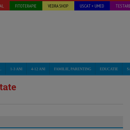
AL
FITOTERAPIE
VEDRA SHOP
USCAT + UMED
TESTARE
L
1-3 ANI
4-12 ANI
FAMILIE, PARENTING
EDUCATIE
S
tate