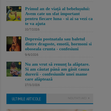
Primul an de viață al bebelușului:
Avem cate un sfat important
pentru fiecare luna - si ai sa vezi ca
te va ajuta
10/7/2026
Depresia postnatala sau baletul
dintre dragoste, emotii, hormoni si
oboseala crunta - confesiuni
9/6/2026
Nu am vrut să renunț la alăptare.
Si am căutat până am găsit cauza
durerii - confesiunile unei mame
care alăptează
27/3/2026
ULTIMILE ARTICOLE
NOUTATI AICI