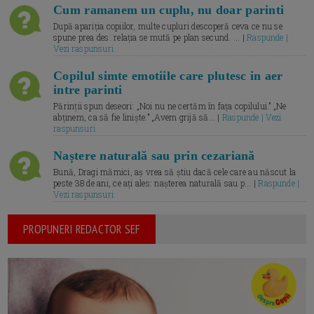
Cum ramanem un cuplu, nu doar parinti
După apariția copiilor, multe cupluri descoperă ceva ce nu se
spune prea des: relația se mută pe plan secund. ... |
Raspunde |
Vezi raspunsuri
Copilul simte emotiile care plutesc in aer
intre parinti
Părinții spun deseori: „Noi nu ne certăm în fața copilului.” „Ne
abținem, ca să fie liniște.” „Avem grijă să... |
Raspunde | Vezi
raspunsuri
Naștere naturală sau prin cezariană
Bună, Dragi mămici, aș vrea să știu dacă cele care au născut la
peste 38 de ani, ce ați ales: nașterea naturală sau p... |
Raspunde |
Vezi raspunsuri
PROPUNERI REDACTOR SEF