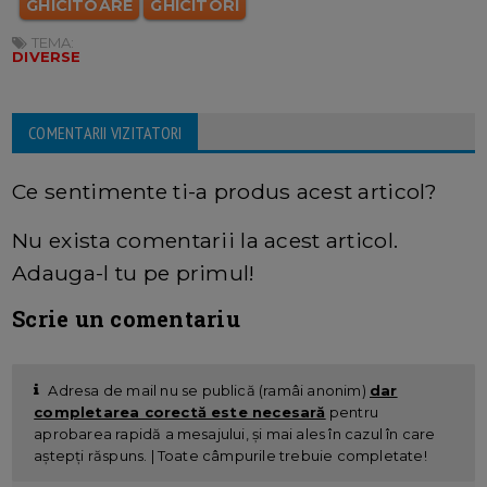
GHICITOARE
GHICITORI
TEMA:
DIVERSE
COMENTARII VIZITATORI
Ce sentimente ti-a produs acest articol?
Nu exista comentarii la acest articol.
Adauga-l tu pe primul!
Scrie un comentariu
Adresa de mail nu se publică (ramâi anonim)
dar
completarea corectă este necesară
pentru
aprobarea rapidă a mesajului, și mai ales în cazul în care
aștepți răspuns. | Toate câmpurile trebuie completate!