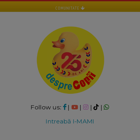
COMUNITATE
Follow us:
|
|
|
|
Intreabă I-MAMI