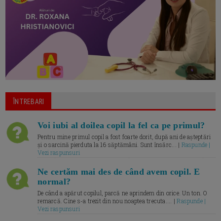
ÎNTREBARI
Voi iubi al doilea copil la fel ca pe primul?
Pentru mine primul copil a fost foarte dorit, după ani de așteptări
și o sarcină pierduta la 16 săptămâni. Sunt însărc... |
Raspunde |
Vezi raspunsuri
Ne certăm mai des de când avem copil. E
normal?
De când a apărut copilul, parcă ne aprindem din orice. Un ton. O
remarcă. Cine s-a trezit din nou noaptea trecuta.... |
Raspunde |
Vezi raspunsuri