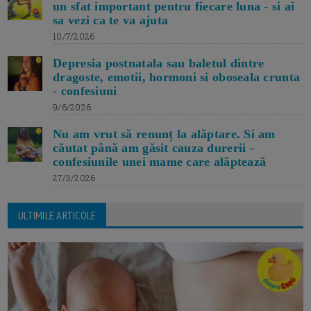
un sfat important pentru fiecare luna - si ai
sa vezi ca te va ajuta
10/7/2026
Depresia postnatala sau baletul dintre
dragoste, emotii, hormoni si oboseala crunta
- confesiuni
9/6/2026
Nu am vrut să renunț la alăptare. Si am
căutat până am găsit cauza durerii -
confesiunile unei mame care alăptează
27/3/2026
ULTIMILE ARTICOLE