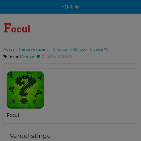
MENIU
F
ocul
Acasa
>
Hai sa ne jucam
>
Ghicitori
>
Ghicitori diverse
Tema:
Diverse
|
0
|
13/10/2005
Focul
Vantul stinge