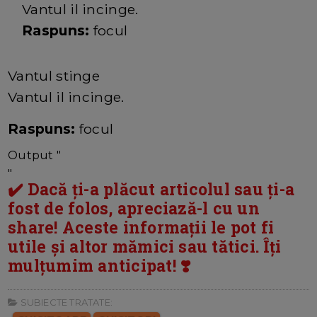
Vantul il incinge.
Raspuns:
focul
Vantul stinge
Vantul il incinge.
Raspuns:
focul
Output "
"
✔️ Dacă ți-a plăcut articolul sau ți-a
fost de folos, apreciază-l cu un
share! Aceste informații le pot fi
utile și altor mămici sau tătici. Îți
mulțumim anticipat! ❣️
SUBIECTE TRATATE: