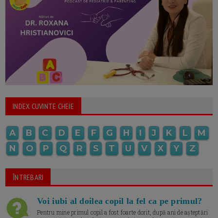
INDEX CUVINTE CHEIE
A
B
C
D
E
F
G
H
I
J
K
L
M
N
O
P
Q
R
S
T
U
V
X
Y
Z
ÎNTREBARI
Voi iubi al doilea copil la fel ca pe primul?
Pentru mine primul copil a fost foarte dorit, după ani de așteptări