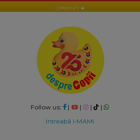
COMUNITATE
Follow us:
|
|
|
|
Intreabă I-MAMI