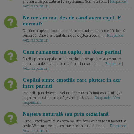
și o sarcină pierduta la 16 săptămâni. Sunt însărc... |
Raspunde |
Vezi raspunsuri
Ne certăm mai des de când avem copil. E
normal?
De când a apărut copilul, parcă ne aprindem din orice. Un ton. O
remarcă. Cine s-a trezit din nou noaptea trecuta.... |
Raspunde |
Vezi raspunsuri
Cum ramanem un cuplu, nu doar parinti
După apariția copiilor, multe cupluri descoperă ceva ce nu se
spune prea des: relația se mută pe plan secund. ... |
Raspunde |
Vezi raspunsuri
Copilul simte emotiile care plutesc in aer
intre parinti
Părinții spun deseori: „Noi nu ne certăm în fața copilului.” „Ne
abținem, ca să fie liniște.” „Avem grijă să... |
Raspunde | Vezi
raspunsuri
Naștere naturală sau prin cezariană
Bună, Dragi mămici, aș vrea să știu dacă cele care au născut la
peste 38 de ani, ce ați ales: nașterea naturală sau p... |
Raspunde |
Vezi raspunsuri