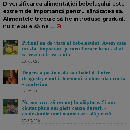
Diversificarea alimentației bebelușului este
extrem de importantă pentru sănătatea sa.
Alimentele trebuie să fie introduse gradual,
nu trebuie să ne
...
Primul an de viață al bebelușului: Avem cate
un sfat important pentru fiecare luna - si ai
sa vezi ca te va ajuta
10/7/2026
Depresia postnatala sau baletul dintre
dragoste, emotii, hormoni si oboseala crunta
- confesiuni
9/6/2026
Nu am vrut să renunț la alăptare. Si am
căutat până am găsit cauza durerii -
confesiunile unei mame care alăptează
27/3/2026