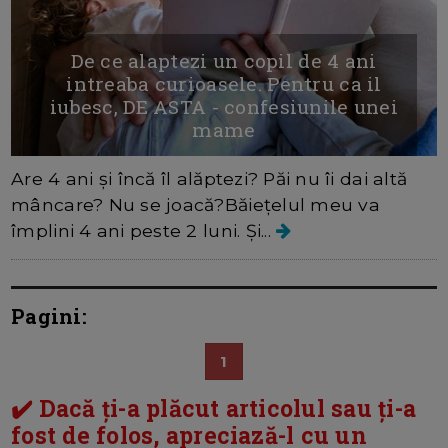
De ce alaptezi un copil de 4 ani
intreaba curioasele. Pentru ca il
iubesc, DE ASTA - confesiunile unei
mame
Are 4 ani și încă îl alăptezi? Păi nu îi dai altă
mâncare? Nu se joacă?Băiețelul meu va
împlini 4 ani peste 2 luni. Și...
Pagini:
1
✔️ Dacă ți-a plăcut articolul sau ți-a
fost de folos, apreciază-l cu un