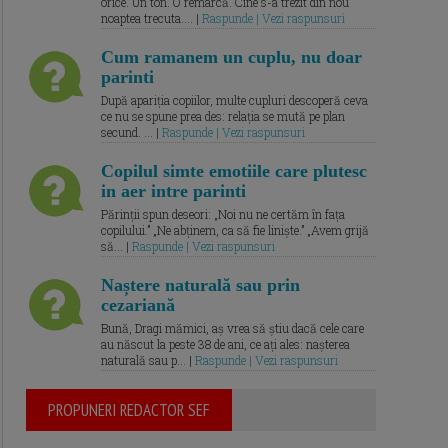
orice. Un ton. O remarcă. Cine s-a trezit din nou
noaptea trecuta.... |
Raspunde | Vezi raspunsuri
Cum ramanem un cuplu, nu doar
parinti
După apariția copiilor, multe cupluri descoperă ceva
ce nu se spune prea des: relația se mută pe plan
secund. ... |
Raspunde | Vezi raspunsuri
Copilul simte emotiile care plutesc
in aer intre parinti
Părinții spun deseori: „Noi nu ne certăm în fața
copilului.” „Ne abținem, ca să fie liniște.” „Avem grijă
să... |
Raspunde | Vezi raspunsuri
Naștere naturală sau prin
cezariană
Bună, Dragi mămici, aș vrea să știu dacă cele care
au născut la peste 38 de ani, ce ați ales: nașterea
naturală sau p... |
Raspunde | Vezi raspunsuri
PROPUNERI REDACTOR SEF