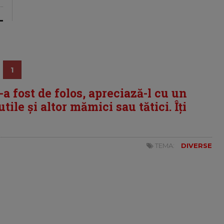
1
i-a fost de folos, apreciază-l cu un
tile și altor mămici sau tătici. Îți
TEMA:
DIVERSE