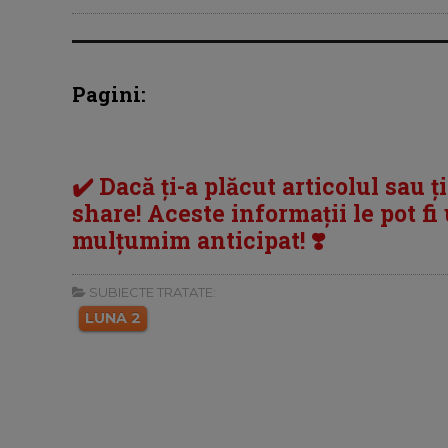
Pagini:
✔️ Dacă ți-a plăcut articolul sau ț
share! Aceste informații le pot fi u
mulțumim anticipat! ❣️
SUBIECTE TRATATE:
LUNA 2