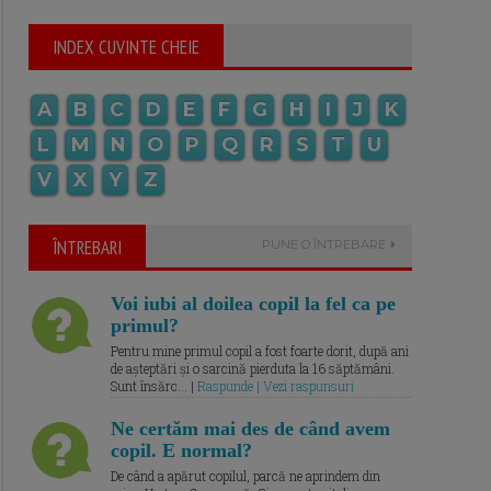
INDEX CUVINTE CHEIE
A
B
C
D
E
F
G
H
I
J
K
L
M
N
O
P
Q
R
S
T
U
V
X
Y
Z
ÎNTREBARI
PUNE O ÎNTREBARE
Voi iubi al doilea copil la fel ca pe
primul?
Pentru mine primul copil a fost foarte dorit, după ani
de așteptări și o sarcină pierduta la 16 săptămâni.
Sunt însărc... |
Raspunde | Vezi raspunsuri
Ne certăm mai des de când avem
copil. E normal?
De când a apărut copilul, parcă ne aprindem din