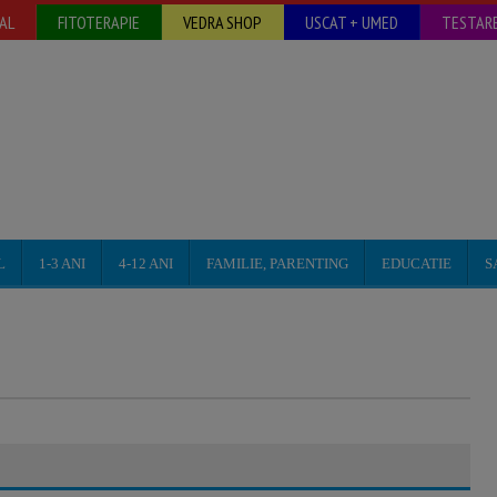
AL
FITOTERAPIE
VEDRA SHOP
USCAT + UMED
TESTARE
L
1-3 ANI
4-12 ANI
FAMILIE, PARENTING
EDUCATIE
S