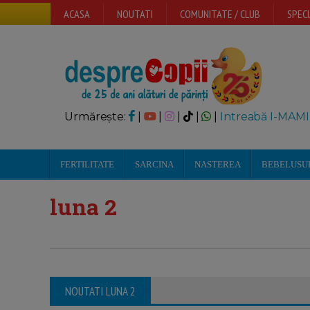
ACASA
NOUTATI
COMUNITATE / CLUB
SPECI
Urmărește:
|
|
|
|
|
Intreabă I-MAMI
FERTILITATE
SARCINA
NASTEREA
BEBELUSU
luna 2
NOUTATI LUNA 2