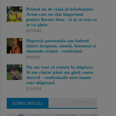
Primul an de viață al bebelușului:
Avem cate un sfat important
pentru fiecare luna - si ai sa vezi ca
te va ajuta
10/7/2026
Depresia postnatala sau baletul
dintre dragoste, emotii, hormoni si
oboseala crunta - confesiuni
9/6/2026
Nu am vrut să renunț la alăptare.
Si am căutat până am găsit cauza
durerii - confesiunile unei mame
care alăptează
27/3/2026
ULTIMILE ARTICOLE
NOUTATI AICI