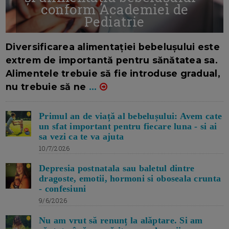
conform Academiei de
Pediatrie
16/7/2026
AUTOR: EDITOR DC.
Diversificarea alimentației bebelușului este
extrem de importantă pentru sănătatea sa.
Alimentele trebuie să fie introduse gradual,
nu trebuie să ne
...
Primul an de viață al bebelușului: Avem cate
un sfat important pentru fiecare luna - si ai
sa vezi ca te va ajuta
10/7/2026
Depresia postnatala sau baletul dintre
dragoste, emotii, hormoni si oboseala crunta
- confesiuni
9/6/2026
Nu am vrut să renunț la alăptare. Si am