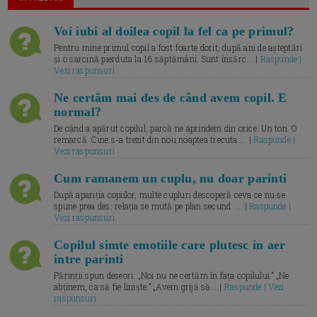
Voi iubi al doilea copil la fel ca pe primul?
Pentru mine primul copil a fost foarte dorit, după ani de așteptări
și o sarcină pierduta la 16 săptămâni. Sunt însărc... |
Raspunde |
Vezi raspunsuri
Ne certăm mai des de când avem copil. E
normal?
De când a apărut copilul, parcă ne aprindem din orice. Un ton. O
remarcă. Cine s-a trezit din nou noaptea trecuta.... |
Raspunde |
Vezi raspunsuri
Cum ramanem un cuplu, nu doar parinti
După apariția copiilor, multe cupluri descoperă ceva ce nu se
spune prea des: relația se mută pe plan secund. ... |
Raspunde |
Vezi raspunsuri
Copilul simte emotiile care plutesc in aer
intre parinti
Părinții spun deseori: „Noi nu ne certăm în fața copilului.” „Ne
abținem, ca să fie liniște.” „Avem grijă să... |
Raspunde | Vezi
raspunsuri