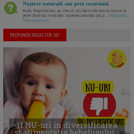
Naștere naturală sau prin cezariană
Bună, Dragi mămici, aș vrea să știu dacă cele care au născut la
peste 38 de ani, ce ați ales: nașterea naturală sau p... |
Raspunde |
Vezi raspunsuri
PROPUNERI REDACTOR SEF
11 NU-uri in diversificarea
și alimentația bebelușului -