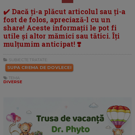
✔️ Dacă ți-a plăcut articolul sau ți-a
fost de folos, apreciază-l cu un
share! Aceste informații le pot fi
utile și altor mămici sau tătici. Îți
mulțumim anticipat! ❣️
SUBIECTE TRATATE:
SUPA CREMA DE DOVLECEI
TEMA:
DIVERSE