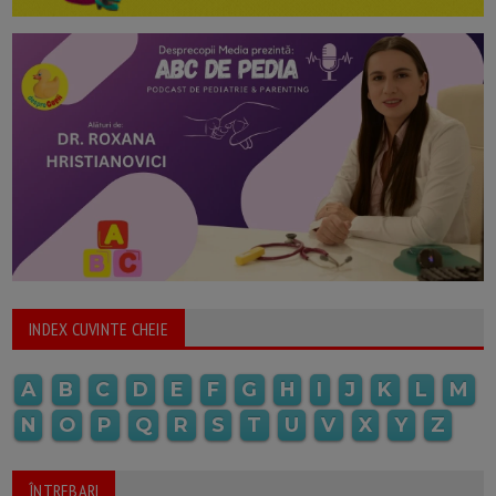
INDEX CUVINTE CHEIE
A
B
C
D
E
F
G
H
I
J
K
L
M
N
O
P
Q
R
S
T
U
V
X
Y
Z
ÎNTREBARI