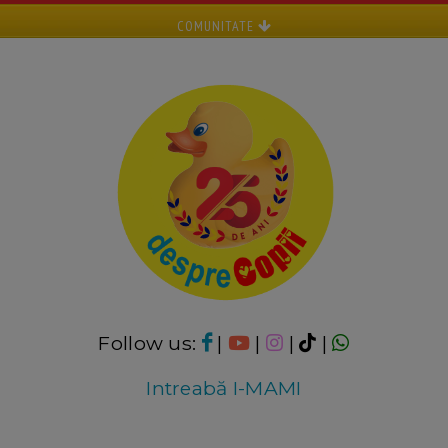
COMUNITATE
Follow us:
|
|
|
|
Intreabă I-MAMI