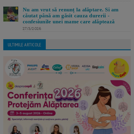
Nu am vrut să renunț la alăptare. Si am
căutat până am găsit cauza durerii -
confesiunile unei mame care alăptează
27/3/2026
ULTIMILE ARTICOLE