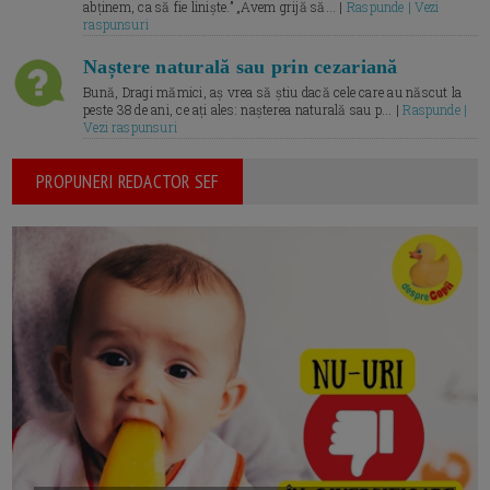
abținem, ca să fie liniște.” „Avem grijă să... |
Raspunde | Vezi
raspunsuri
Naștere naturală sau prin cezariană
Bună, Dragi mămici, aș vrea să știu dacă cele care au născut la
peste 38 de ani, ce ați ales: nașterea naturală sau p... |
Raspunde |
Vezi raspunsuri
PROPUNERI REDACTOR SEF