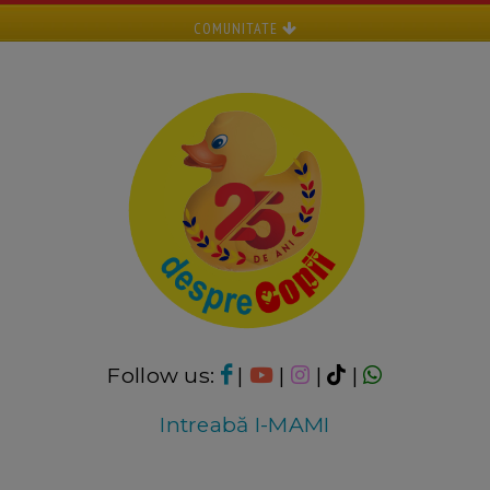
COMUNITATE
Follow us:
|
|
|
|
Intreabă I-MAMI