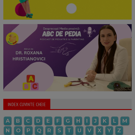
INDEX CUVINTE CHEIE
A
B
C
D
E
F
G
H
I
J
K
L
M
N
O
P
Q
R
S
T
U
V
X
Y
Z