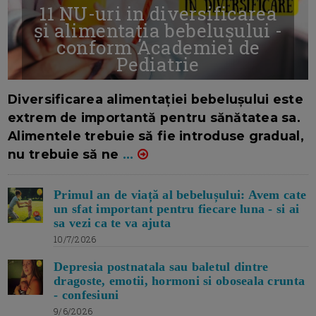
11 NU-uri in diversificarea
și alimentația bebelușului -
conform Academiei de
Pediatrie
16/7/2026
AUTOR: EDITOR DC.
Diversificarea alimentației bebelușului este
extrem de importantă pentru sănătatea sa.
Alimentele trebuie să fie introduse gradual,
nu trebuie să ne
...
Primul an de viață al bebelușului: Avem cate
un sfat important pentru fiecare luna - si ai
sa vezi ca te va ajuta
10/7/2026
Depresia postnatala sau baletul dintre
dragoste, emotii, hormoni si oboseala crunta
- confesiuni
9/6/2026