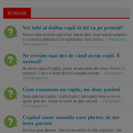
ÎNTREBARI
Voi iubi al doilea copil la fel ca pe primul?
Pentru mine primul copil a fost foarte dorit, după ani de așteptări
și o sarcină pierduta la 16 săptămâni. Sunt însărc... |
Raspunde |
Vezi raspunsuri
Ne certăm mai des de când avem copil. E
normal?
De când a apărut copilul, parcă ne aprindem din orice. Un ton. O
remarcă. Cine s-a trezit din nou noaptea trecuta.... |
Raspunde |
Vezi raspunsuri
Cum ramanem un cuplu, nu doar parinti
După apariția copiilor, multe cupluri descoperă ceva ce nu se
spune prea des: relația se mută pe plan secund. ... |
Raspunde |
Vezi raspunsuri
Copilul simte emotiile care plutesc in aer
intre parinti
Părinții spun deseori: „Noi nu ne certăm în fața copilului.” „Ne