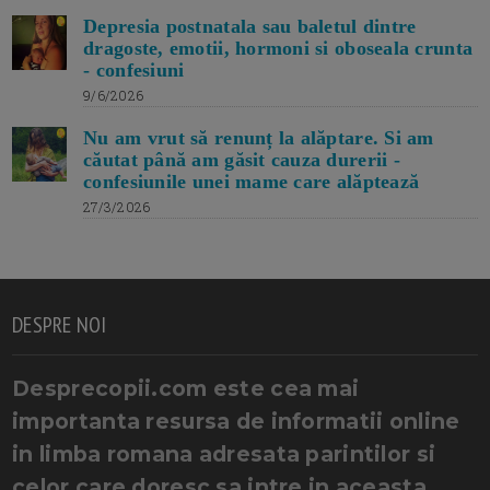
Depresia postnatala sau baletul dintre
dragoste, emotii, hormoni si oboseala crunta
- confesiuni
9/6/2026
Nu am vrut să renunț la alăptare. Si am
căutat până am găsit cauza durerii -
confesiunile unei mame care alăptează
27/3/2026
DESPRE NOI
Desprecopii.com este cea mai
importanta resursa de informatii online
in limba romana adresata parintilor si
celor care doresc sa intre in aceasta