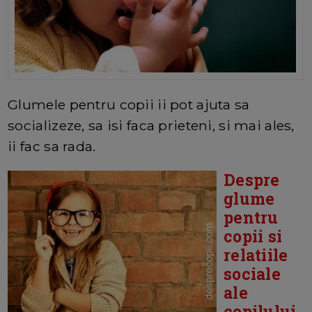
Glumele pentru copii ii pot ajuta sa
socializeze, sa isi faca prieteni, si mai ales,
ii fac sa rada.
Despre
glume
pentru
copii si
relatiile
sociale
ale
copilului