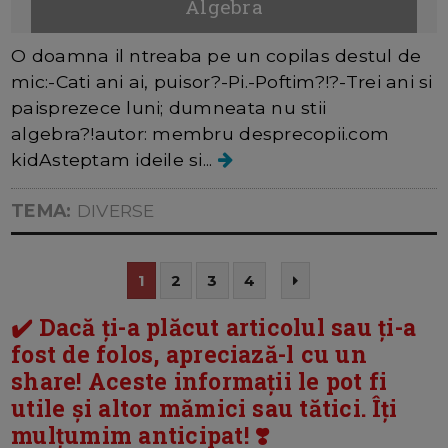
Algebra
O doamna il ntreaba pe un copilas destul de
mic:-Cati ani ai, puisor?-Pi.-Poftim?!?-Trei ani si
paisprezece luni; dumneata nu stii
algebra?!autor: membru desprecopii.com
kidAsteptam ideile si...
TEMA:
DIVERSE
1
2
3
4
✔️ Dacă ți-a plăcut articolul sau ți-a
fost de folos, apreciază-l cu un
share! Aceste informații le pot fi
utile și altor mămici sau tătici. Îți
mulțumim anticipat! ❣️