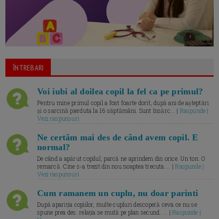
ÎNTREBARI
Voi iubi al doilea copil la fel ca pe primul?
Pentru mine primul copil a fost foarte dorit, după ani de așteptări
și o sarcină pierduta la 16 săptămâni. Sunt însărc... |
Raspunde |
Vezi raspunsuri
Ne certăm mai des de când avem copil. E
normal?
De când a apărut copilul, parcă ne aprindem din orice. Un ton. O
remarcă. Cine s-a trezit din nou noaptea trecuta.... |
Raspunde |
Vezi raspunsuri
Cum ramanem un cuplu, nu doar parinti
După apariția copiilor, multe cupluri descoperă ceva ce nu se
spune prea des: relația se mută pe plan secund. ... |
Raspunde |