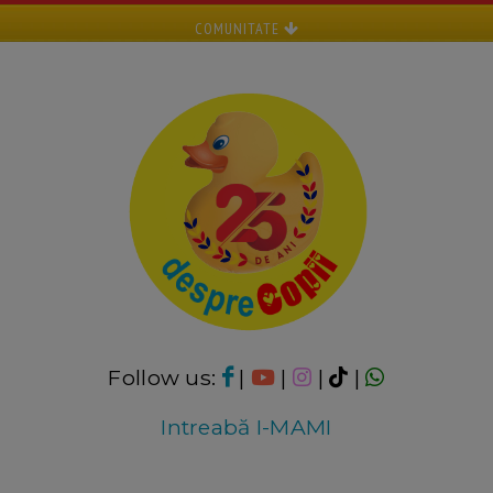
COMUNITATE
Follow us:
|
|
|
|
Intreabă I-MAMI