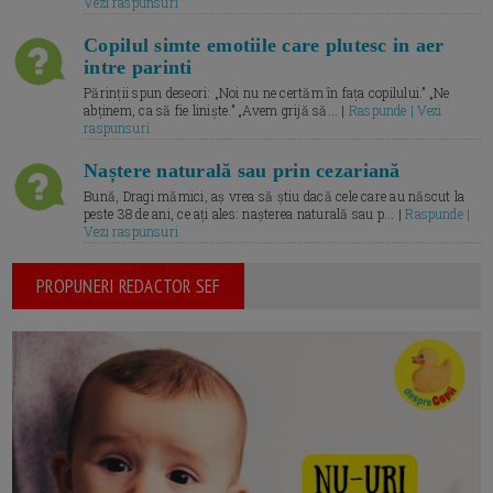
Vezi raspunsuri
Copilul simte emotiile care plutesc in aer
intre parinti
Părinții spun deseori: „Noi nu ne certăm în fața copilului.” „Ne
abținem, ca să fie liniște.” „Avem grijă să... |
Raspunde | Vezi
raspunsuri
Naștere naturală sau prin cezariană
Bună, Dragi mămici, aș vrea să știu dacă cele care au născut la
peste 38 de ani, ce ați ales: nașterea naturală sau p... |
Raspunde |
Vezi raspunsuri
PROPUNERI REDACTOR SEF