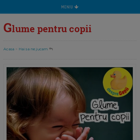
MENIU
G
lume pentru copii
Acasa
>
Hai sa ne jucam