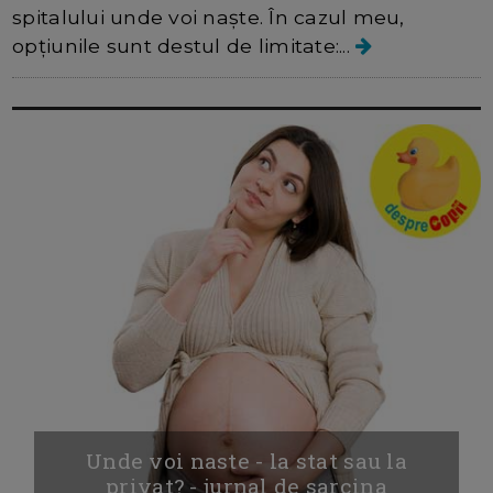
spitalului unde voi naște. În cazul meu,
opțiunile sunt destul de limitate:...
Unde voi naste - la stat sau la
privat? - jurnal de sarcina