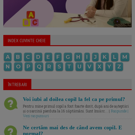
INDEX CUVINTE CHEIE
A
B
C
D
E
F
G
H
I
J
K
L
M
N
O
P
Q
R
S
T
U
V
X
Y
Z
ÎNTREBARI
Voi iubi al doilea copil la fel ca pe primul?
Pentru mine primul copil a fost foarte dorit, după ani de așteptări
și o sarcină pierduta la 16 săptămâni. Sunt însărc... |
Raspunde |
Vezi raspunsuri
Ne certăm mai des de când avem copil. E
normal?