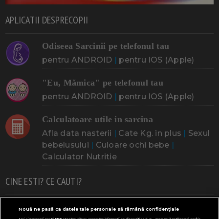
APLICATII DESPRECOPII
Odiseea Sarcinii pe telefonul tau
pentru ANDROID
|
pentru IOS (Apple)
"Eu, Mămica" pe telefonul tau
pentru ANDROID
|
pentru IOS (Apple)
Calculatoare utile in sarcina
Afla data nasterii
|
Cate Kg. in plus
|
Sexul
bebelusului
|
Culoare ochi bebe
|
Calculator Nutritie
CINE ESTI? CE CAUTI?
Doresc un copil
Adoptia
Probleme cu sarcina
Nouă ne pasă ca datele tale personale să rămână confidențiale