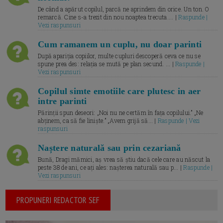
De când a apărut copilul, parcă ne aprindem din orice. Un ton. O
remarcă. Cine s-a trezit din nou noaptea trecuta.... |
Raspunde |
Vezi raspunsuri
Cum ramanem un cuplu, nu doar parinti
După apariția copiilor, multe cupluri descoperă ceva ce nu se
spune prea des: relația se mută pe plan secund. ... |
Raspunde |
Vezi raspunsuri
Copilul simte emotiile care plutesc in aer
intre parinti
Părinții spun deseori: „Noi nu ne certăm în fața copilului.” „Ne
abținem, ca să fie liniște.” „Avem grijă să... |
Raspunde | Vezi
raspunsuri
Naștere naturală sau prin cezariană
Bună, Dragi mămici, aș vrea să știu dacă cele care au născut la
peste 38 de ani, ce ați ales: nașterea naturală sau p... |
Raspunde |
Vezi raspunsuri
PROPUNERI REDACTOR SEF