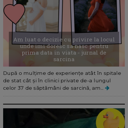
Am luat o decizie cu privire la locul
unde imi doresc sa nasc pentru
prima data in viata - jurnal de
sarcina
După o mulțime de experiențe atât în spitale
de stat cât și în clinici private de-a lungul
celor 37 de săptămâni de sarcină, am...