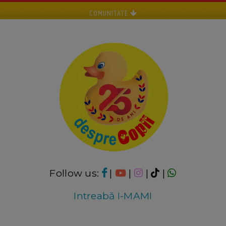
COMUNITATE
Follow us:
|
|
|
|
Intreabă I-MAMI