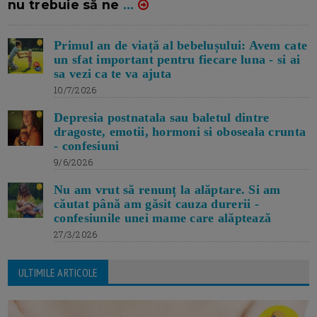
nu trebuie să ne
...
Primul an de viață al bebelușului: Avem cate
un sfat important pentru fiecare luna - si ai
sa vezi ca te va ajuta
10/7/2026
Depresia postnatala sau baletul dintre
dragoste, emotii, hormoni si oboseala crunta
- confesiuni
9/6/2026
Nu am vrut să renunț la alăptare. Si am
căutat până am găsit cauza durerii -
confesiunile unei mame care alăptează
27/3/2026
ULTIMILE ARTICOLE