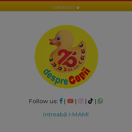
COMUNITATE
Follow us:
|
|
|
|
Intreabă I-MAMI