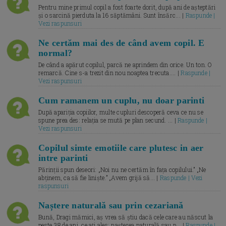
Pentru mine primul copil a fost foarte dorit, după ani de așteptări
și o sarcină pierduta la 16 săptămâni. Sunt însărc... |
Raspunde |
Vezi raspunsuri
Ne certăm mai des de când avem copil. E
normal?
De când a apărut copilul, parcă ne aprindem din orice. Un ton. O
remarcă. Cine s-a trezit din nou noaptea trecuta.... |
Raspunde |
Vezi raspunsuri
Cum ramanem un cuplu, nu doar parinti
După apariția copiilor, multe cupluri descoperă ceva ce nu se
spune prea des: relația se mută pe plan secund. ... |
Raspunde |
Vezi raspunsuri
Copilul simte emotiile care plutesc in aer
intre parinti
Părinții spun deseori: „Noi nu ne certăm în fața copilului.” „Ne
abținem, ca să fie liniște.” „Avem grijă să... |
Raspunde | Vezi
raspunsuri
Naștere naturală sau prin cezariană
Bună, Dragi mămici, aș vrea să știu dacă cele care au născut la
peste 38 de ani, ce ați ales: nașterea naturală sau p... |
Raspunde |