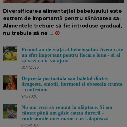
16/7/2026
AUTOR: EDITOR DC.
Diversificarea alimentației bebelușului este
extrem de importantă pentru sănătatea sa.
Alimentele trebuie să fie introduse gradual,
nu trebuie să ne
...
Primul an de viață al bebelușului: Avem cate
un sfat important pentru fiecare luna - si ai
sa vezi ca te va ajuta
10/7/2026
Depresia postnatala sau baletul dintre
dragoste, emotii, hormoni si oboseala crunta
- confesiuni
9/6/2026
Nu am vrut să renunț la alăptare. Si am
căutat până am găsit cauza durerii -
confesiunile unei mame care alăptează
27/3/2026