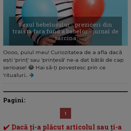
Sexul bebelusului - preziceri din
traista fara fund a babelor - jurnal de
sarcina
Oooo, puiul meu! Curiozitatea de a afla dacă
ești 'prinț' sau 'prințesă' ne-a dat bătăi de cap
serioase! 😂 Hai să-ți povestesc prin ce
'ritualuri...
Pagini:
1
✔️ Dacă ți-a plăcut articolul sau ți-a