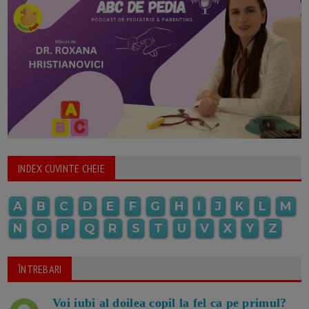
INDEX CUVINTE CHEIE
A
B
C
D
E
F
G
H
I
J
K
L
M
N
O
P
Q
R
S
T
U
V
X
Y
Z
ÎNTREBARI
Voi iubi al doilea copil la fel ca pe primul?