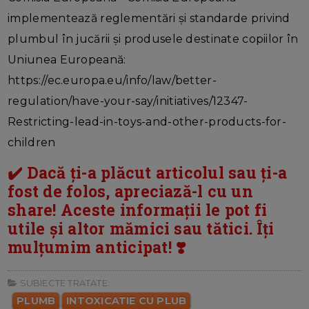
implementează reglementări și standarde privind
plumbul în jucării și produsele destinate copiilor în
Uniunea Europeană:
https://ec.europa.eu/info/law/better-
regulation/have-your-say/initiatives/12347-
Restricting-lead-in-toys-and-other-products-for-
children
✔️ Dacă ți-a plăcut articolul sau ți-a
fost de folos, apreciază-l cu un
share! Aceste informații le pot fi
utile și altor mămici sau tătici. Îți
mulțumim anticipat! ❣️
SUBIECTE TRATATE:
PLUMB
INTOXICATIE CU PLUB