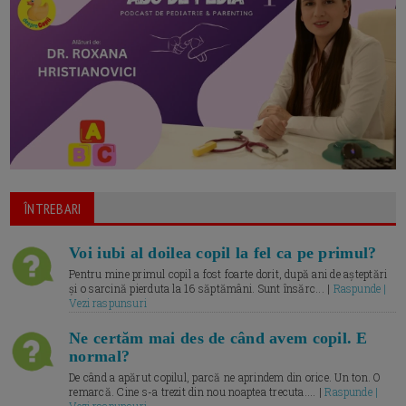
ÎNTREBARI
Voi iubi al doilea copil la fel ca pe primul?
Pentru mine primul copil a fost foarte dorit, după ani de așteptări
și o sarcină pierduta la 16 săptămâni. Sunt însărc... |
Raspunde |
Vezi raspunsuri
Ne certăm mai des de când avem copil. E
normal?
De când a apărut copilul, parcă ne aprindem din orice. Un ton. O
remarcă. Cine s-a trezit din nou noaptea trecuta.... |
Raspunde |