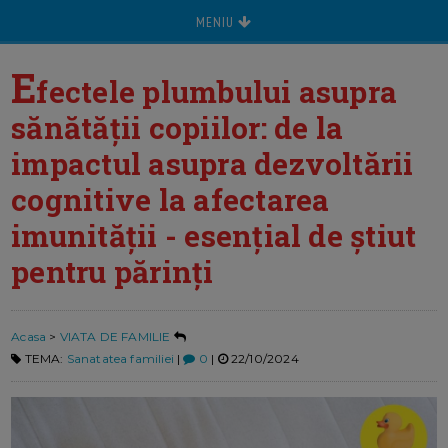
MENIU
E
fectele plumbului asupra
sănătății copiilor: de la
impactul asupra dezvoltării
cognitive la afectarea
imunității - esențial de știut
pentru părinți
Acasa
>
VIATA DE FAMILIE
TEMA:
Sanatatea familiei
|
0
|
22/10/2024