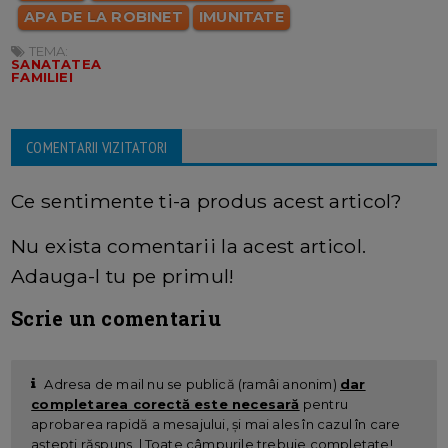
APA DE LA ROBINET
IMUNITATE
TEMA:
SANATATEA
FAMILIEI
COMENTARII VIZITATORI
Ce sentimente ti-a produs acest articol?
Nu exista comentarii la acest articol.
Adauga-l tu pe primul!
Scrie un comentariu
Adresa de mail nu se publică (ramâi anonim)
dar
completarea corectă este necesară
pentru
aprobarea rapidă a mesajului, și mai ales în cazul în care
aștepți răspuns. | Toate câmpurile trebuie completate!