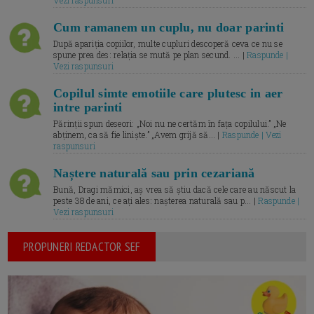
Vezi raspunsuri
Cum ramanem un cuplu, nu doar parinti
După apariția copiilor, multe cupluri descoperă ceva ce nu se
spune prea des: relația se mută pe plan secund. ... |
Raspunde |
Vezi raspunsuri
Copilul simte emotiile care plutesc in aer
intre parinti
Părinții spun deseori: „Noi nu ne certăm în fața copilului.” „Ne
abținem, ca să fie liniște.” „Avem grijă să... |
Raspunde | Vezi
raspunsuri
Naștere naturală sau prin cezariană
Bună, Dragi mămici, aș vrea să știu dacă cele care au născut la
peste 38 de ani, ce ați ales: nașterea naturală sau p... |
Raspunde |
Vezi raspunsuri
PROPUNERI REDACTOR SEF