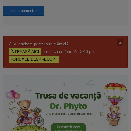
Ai o întrebare pentru alte mămici?
ÎNTREABĂ AICI
la rubrica de întrebări SAU pe
FORUMUL DESPRECOPII