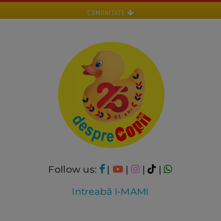
COMUNITATE
Follow us:
|
|
|
|
Intreabă I-MAMI