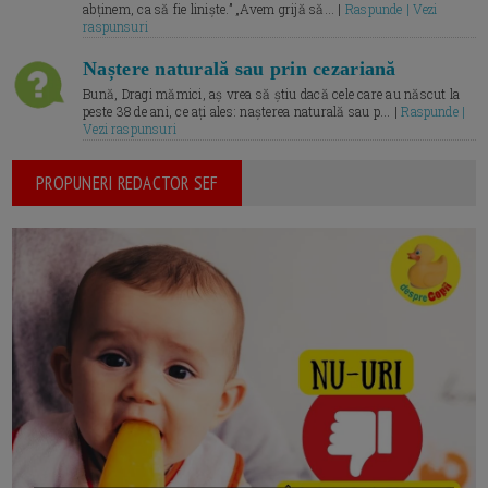
abținem, ca să fie liniște.” „Avem grijă să... |
Raspunde | Vezi
raspunsuri
Naștere naturală sau prin cezariană
Bună, Dragi mămici, aș vrea să știu dacă cele care au născut la
peste 38 de ani, ce ați ales: nașterea naturală sau p... |
Raspunde |
Vezi raspunsuri
PROPUNERI REDACTOR SEF