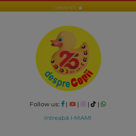
COMUNITATE
Follow us:
|
|
|
|
Intreabă I-MAMI