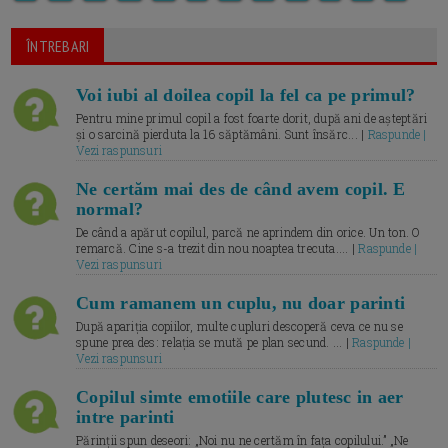
ÎNTREBARI
Voi iubi al doilea copil la fel ca pe primul?
Pentru mine primul copil a fost foarte dorit, după ani de așteptări
și o sarcină pierduta la 16 săptămâni. Sunt însărc... |
Raspunde |
Vezi raspunsuri
Ne certăm mai des de când avem copil. E
normal?
De când a apărut copilul, parcă ne aprindem din orice. Un ton. O
remarcă. Cine s-a trezit din nou noaptea trecuta.... |
Raspunde |
Vezi raspunsuri
Cum ramanem un cuplu, nu doar parinti
După apariția copiilor, multe cupluri descoperă ceva ce nu se
spune prea des: relația se mută pe plan secund. ... |
Raspunde |
Vezi raspunsuri
Copilul simte emotiile care plutesc in aer
intre parinti
Părinții spun deseori: „Noi nu ne certăm în fața copilului.” „Ne