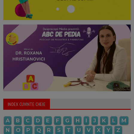
INDEX CUVINTE CHEIE
A
B
C
D
E
F
G
H
I
J
K
L
M
N
O
P
Q
R
S
T
U
V
X
Y
Z