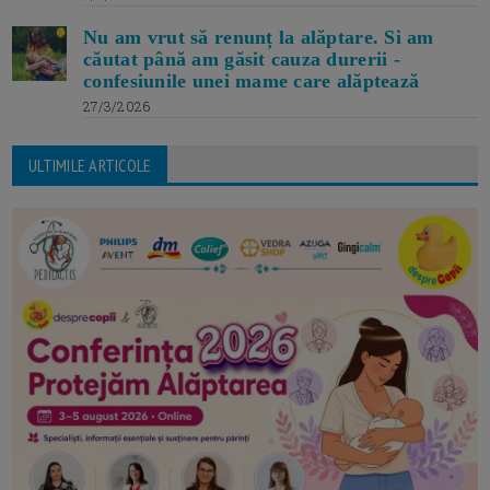
Nu am vrut să renunț la alăptare. Si am
căutat până am găsit cauza durerii -
confesiunile unei mame care alăptează
27/3/2026
ULTIMILE ARTICOLE