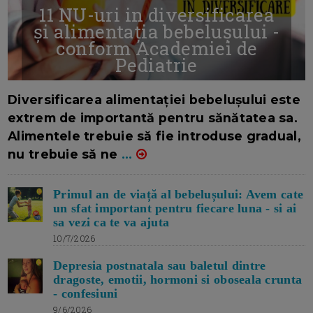
11 NU-uri in diversificarea
și alimentația bebelușului -
conform Academiei de
Pediatrie
16/7/2026
AUTOR: EDITOR DC.
Diversificarea alimentației bebelușului este
extrem de importantă pentru sănătatea sa.
Alimentele trebuie să fie introduse gradual,
nu trebuie să ne
...
Primul an de viață al bebelușului: Avem cate
un sfat important pentru fiecare luna - si ai
sa vezi ca te va ajuta
10/7/2026
Depresia postnatala sau baletul dintre
dragoste, emotii, hormoni si oboseala crunta
- confesiuni
9/6/2026