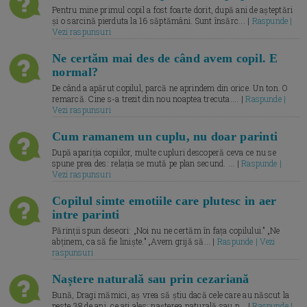
Pentru mine primul copil a fost foarte dorit, după ani de așteptări
și o sarcină pierduta la 16 săptămâni. Sunt însărc... |
Raspunde |
Vezi raspunsuri
Ne certăm mai des de când avem copil. E
normal?
De când a apărut copilul, parcă ne aprindem din orice. Un ton. O
remarcă. Cine s-a trezit din nou noaptea trecuta.... |
Raspunde |
Vezi raspunsuri
Cum ramanem un cuplu, nu doar parinti
După apariția copiilor, multe cupluri descoperă ceva ce nu se
spune prea des: relația se mută pe plan secund. ... |
Raspunde |
Vezi raspunsuri
Copilul simte emotiile care plutesc in aer
intre parinti
Părinții spun deseori: „Noi nu ne certăm în fața copilului.” „Ne
abținem, ca să fie liniște.” „Avem grijă să... |
Raspunde | Vezi
raspunsuri
Naștere naturală sau prin cezariană
Bună, Dragi mămici, aș vrea să știu dacă cele care au născut la
peste 38 de ani, ce ați ales: nașterea naturală sau p... |
Raspunde |