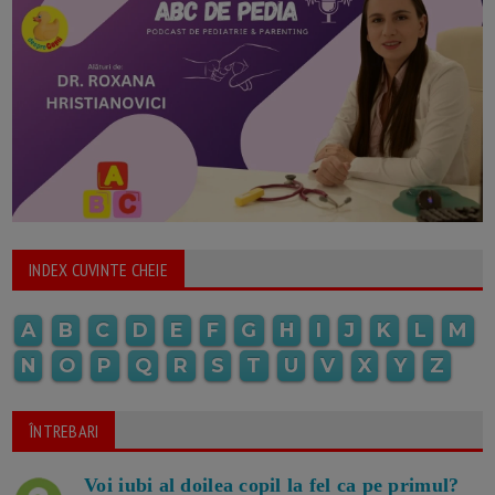
INDEX CUVINTE CHEIE
A
B
C
D
E
F
G
H
I
J
K
L
M
N
O
P
Q
R
S
T
U
V
X
Y
Z
ÎNTREBARI
Voi iubi al doilea copil la fel ca pe primul?