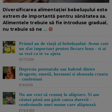
16/7/2026
AUTOR: EDITOR DC.
Diversificarea alimentației bebelușului este
extrem de importantă pentru sănătatea sa.
Alimentele trebuie să fie introduse gradual,
nu trebuie să ne
...
Primul an de viață al bebelușului: Avem cate
un sfat important pentru fiecare luna - si ai
sa vezi ca te va ajuta
10/7/2026
Depresia postnatala sau baletul dintre
dragoste, emotii, hormoni si oboseala crunta
- confesiuni
9/6/2026
Nu am vrut să renunț la alăptare. Si am
căutat până am găsit cauza durerii -
confesiunile unei mame care alăptează
27/3/2026