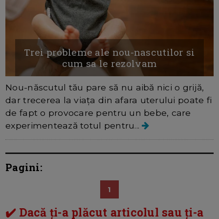
Trei probleme ale nou-nascutilor si
cum sa le rezolvam
Nou-născutul tău pare să nu aibă nici o grijă,
dar trecerea la viața din afara uterului poate fi
de fapt o provocare pentru un bebe, care
experimentează totul pentru...
Pagini:
1
✔️ Dacă ți-a plăcut articolul sau ți-a