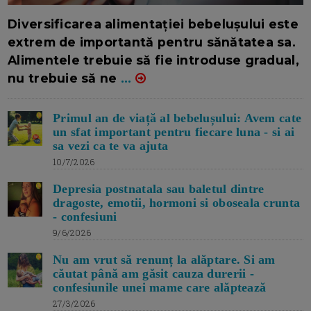
16/7/2026
AUTOR: EDITOR DC.
Diversificarea alimentației bebelușului este
extrem de importantă pentru sănătatea sa.
Alimentele trebuie să fie introduse gradual,
nu trebuie să ne
...
Primul an de viață al bebelușului: Avem cate
un sfat important pentru fiecare luna - si ai
sa vezi ca te va ajuta
10/7/2026
Depresia postnatala sau baletul dintre
dragoste, emotii, hormoni si oboseala crunta
- confesiuni
9/6/2026
Nu am vrut să renunț la alăptare. Si am
căutat până am găsit cauza durerii -
confesiunile unei mame care alăptează
27/3/2026