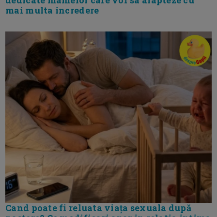
dedicate mamelor care vor sa alapteze cu
mai multa incredere
Cand poate fi reluata viața sexuala după