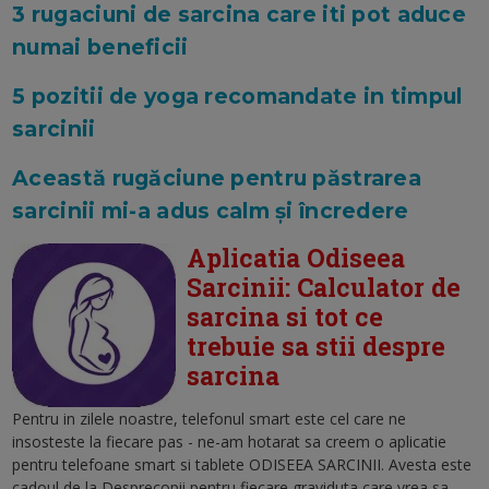
3 rugaciuni de sarcina care iti pot aduce
numai beneficii
5 pozitii de yoga recomandate in timpul
sarcinii
Această rugăciune pentru păstrarea
sarcinii mi-a adus calm și încredere
Aplicatia Odiseea
Sarcinii: Calculator de
sarcina si tot ce
trebuie sa stii despre
sarcina
Pentru in zilele noastre, telefonul smart este cel care ne
insosteste la fiecare pas - ne-am hotarat sa creem o aplicatie
pentru telefoane smart si tablete
ODISEEA SARCINII. Avesta este
cadoul de la Desprecopii pentru fiecare graviduta care vrea sa