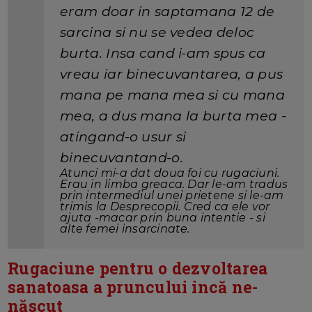
eram doar in saptamana 12 de
sarcina si nu se vedea deloc
burta. Insa cand i-am spus ca
vreau iar binecuvantarea, a pus
mana pe mana mea si cu mana
mea, a dus mana la burta mea -
atingand-o usur si
binecuvantand-o.
Atunci mi-a dat doua foi cu rugaciuni.
Erau in limba greaca. Dar le-am tradus
prin intermediul unei prietene si le-am
trimis la Desprecopii. Cred ca ele vor
ajuta -macar prin buna intentie - si
alte femei insarcinate.
Rugaciune pentru o dezvoltarea
sanatoasa a pruncului incă ne-
născut