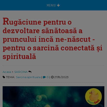
MENIU
R
ugăciune pentru o
dezvoltare sănătoasă a
pruncului incă ne-născut -
pentru o sarcină conectată și
spirituală
Acasa
>
SARCINA
TEMA:
Sarcina spirituala
|
0
|
27/8/2023