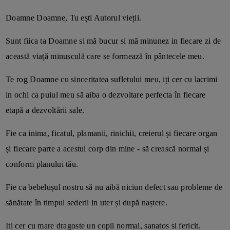
Doamne Doamne, Tu ești Autorul vieții.
Sunt fiica ta Doamne si mă bucur si mă minunez in fiecare zi de
această viață minusculă care se formează în pântecele meu.
Te rog Doamne cu sinceritatea sufletului meu, iți cer cu lacrimi
in ochi ca puiul meu să aiba o dezvoltare perfecta în fiecare
etapă a dezvoltării sale.
Fie ca inima, ficatul, plamanii, rinichii, creierul și fiecare organ
și fiecare parte a acestui corp din mine - să crească normal și
conform planului tău.
Fie ca bebelușul nostru să nu aibă niciun defect sau probleme de
sănătate în timpul sederii in uter și după naștere.
Iti cer cu mare dragoste un copil normal, sanatos si fericit.