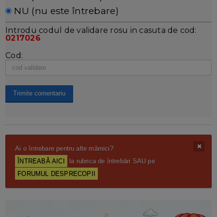
NU (nu este întrebare)
Introdu codul de validare rosu in casuta de cod:
0217026
Cod:
Ai o întrebare pentru alte mămici?
ÎNTREABĂ AICI
la rubrica de întrebări SAU pe
FORUMUL DESPRECOPII