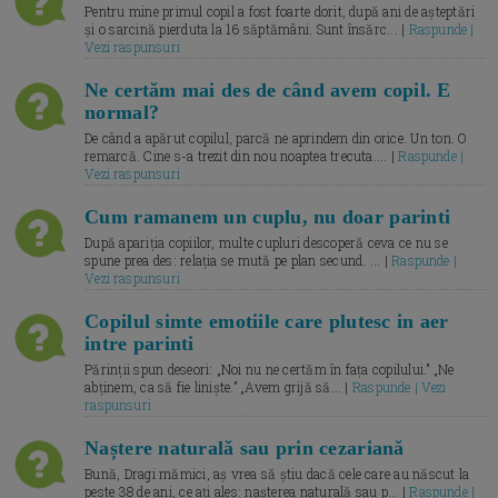
Pentru mine primul copil a fost foarte dorit, după ani de așteptări
și o sarcină pierduta la 16 săptămâni. Sunt însărc... |
Raspunde |
Vezi raspunsuri
Ne certăm mai des de când avem copil. E
normal?
De când a apărut copilul, parcă ne aprindem din orice. Un ton. O
remarcă. Cine s-a trezit din nou noaptea trecuta.... |
Raspunde |
Vezi raspunsuri
Cum ramanem un cuplu, nu doar parinti
După apariția copiilor, multe cupluri descoperă ceva ce nu se
spune prea des: relația se mută pe plan secund. ... |
Raspunde |
Vezi raspunsuri
Copilul simte emotiile care plutesc in aer
intre parinti
Părinții spun deseori: „Noi nu ne certăm în fața copilului.” „Ne
abținem, ca să fie liniște.” „Avem grijă să... |
Raspunde | Vezi
raspunsuri
Naștere naturală sau prin cezariană
Bună, Dragi mămici, aș vrea să știu dacă cele care au născut la
peste 38 de ani, ce ați ales: nașterea naturală sau p... |
Raspunde |