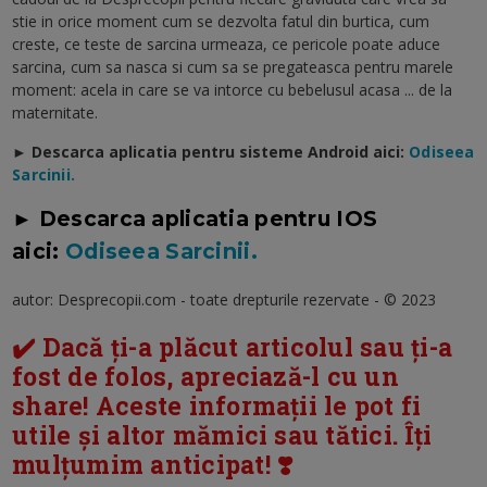
stie in orice moment cum se dezvolta fatul din burtica, cum
creste, ce teste de sarcina urmeaza, ce pericole poate aduce
sarcina, cum sa nasca si cum sa se pregateasca pentru marele
moment: acela in care se va intorce cu bebelusul acasa ... de la
maternitate.
► Descarca aplicatia pentru sisteme Android aici:
Odiseea
Sarcinii.
► Descarca aplicatia pentru IOS
aici:
Odiseea Sarcinii.
autor: Desprecopii.com - toate drepturile rezervate - © 2023
✔️ Dacă ți-a plăcut articolul sau ți-a
fost de folos, apreciază-l cu un
share! Aceste informații le pot fi
utile și altor mămici sau tătici. Îți
mulțumim anticipat! ❣️