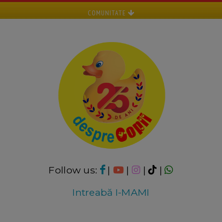
COMUNITATE
Follow us:
|
|
|
|
Intreabă I-MAMI