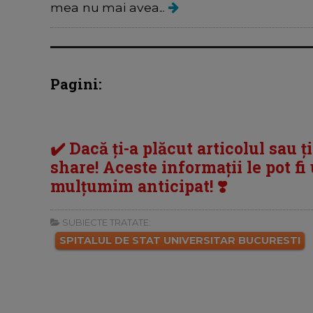
mea nu mai avea...
Pagini:
✔️ Dacă ți-a plăcut articolul sau ț
share! Aceste informații le pot fi u
mulțumim anticipat! ❣️
SUBIECTE TRATATE:
SPITALUL DE STAT UNIVERSITAR BUCURESTI