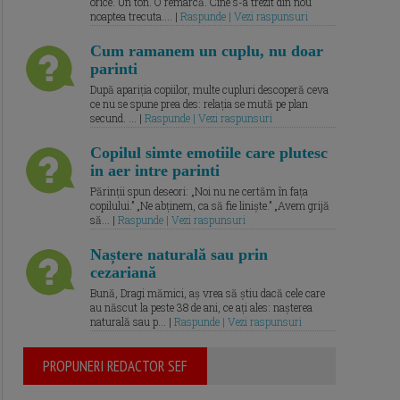
orice. Un ton. O remarcă. Cine s-a trezit din nou
noaptea trecuta.... |
Raspunde | Vezi raspunsuri
Cum ramanem un cuplu, nu doar
parinti
După apariția copiilor, multe cupluri descoperă ceva
ce nu se spune prea des: relația se mută pe plan
secund. ... |
Raspunde | Vezi raspunsuri
Copilul simte emotiile care plutesc
in aer intre parinti
Părinții spun deseori: „Noi nu ne certăm în fața
copilului.” „Ne abținem, ca să fie liniște.” „Avem grijă
să... |
Raspunde | Vezi raspunsuri
Naștere naturală sau prin
cezariană
Bună, Dragi mămici, aș vrea să știu dacă cele care
au născut la peste 38 de ani, ce ați ales: nașterea
naturală sau p... |
Raspunde | Vezi raspunsuri
PROPUNERI REDACTOR SEF