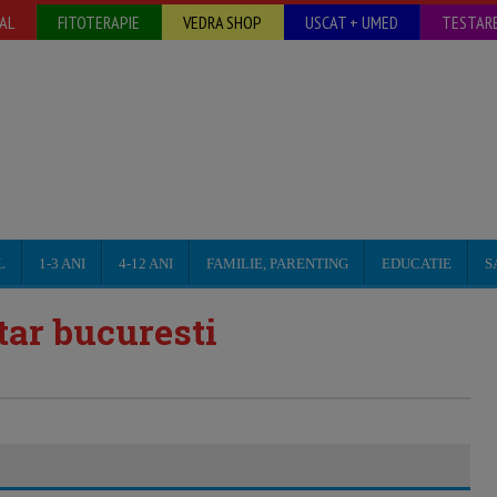
AL
FITOTERAPIE
VEDRA SHOP
USCAT + UMED
TESTARE
L
1-3 ANI
4-12 ANI
FAMILIE, PARENTING
EDUCATIE
S
itar bucuresti