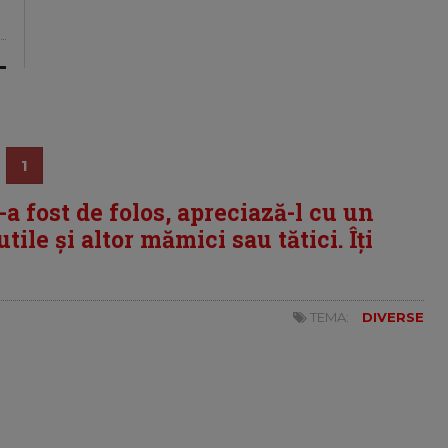
1
i-a fost de folos, apreciază-l cu un
tile și altor mămici sau tătici. Îți
TEMA:
DIVERSE