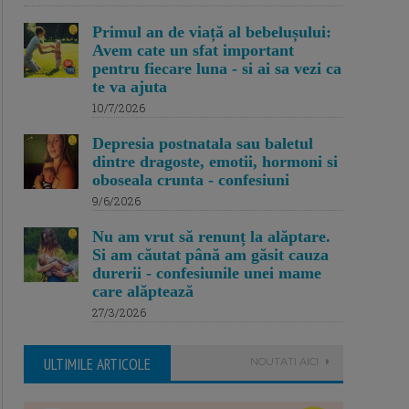
Primul an de viață al bebelușului:
Avem cate un sfat important
pentru fiecare luna - si ai sa vezi ca
te va ajuta
10/7/2026
Depresia postnatala sau baletul
dintre dragoste, emotii, hormoni si
oboseala crunta - confesiuni
9/6/2026
Nu am vrut să renunț la alăptare.
Si am căutat până am găsit cauza
durerii - confesiunile unei mame
care alăptează
27/3/2026
ULTIMILE ARTICOLE
NOUTATI AICI