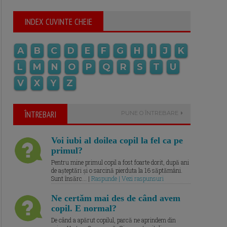
INDEX CUVINTE CHEIE
A
B
C
D
E
F
G
H
I
J
K
L
M
N
O
P
Q
R
S
T
U
V
X
Y
Z
ÎNTREBARI
PUNE O ÎNTREBARE
Voi iubi al doilea copil la fel ca pe
primul?
Pentru mine primul copil a fost foarte dorit, după ani
de așteptări și o sarcină pierduta la 16 săptămâni.
Sunt însărc... |
Raspunde | Vezi raspunsuri
Ne certăm mai des de când avem
copil. E normal?
De când a apărut copilul, parcă ne aprindem din