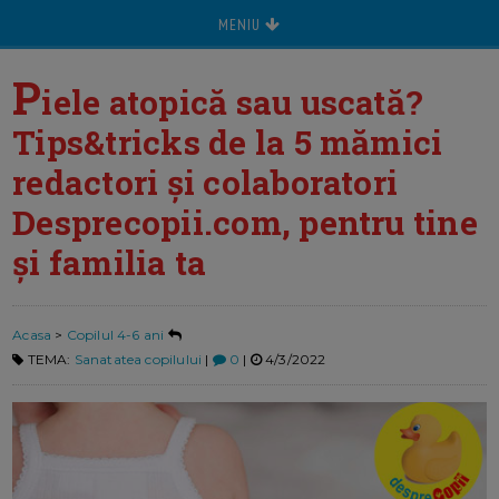
MENIU
P
iele atopică sau uscată?
Tips&tricks de la 5 mămici
redactori și colaboratori
Desprecopii.com, pentru tine
și familia ta
Acasa
>
Copilul 4-6 ani
TEMA:
Sanatatea copilului
|
0
|
4/3/2022