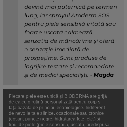
devină mai puternică pe termen
lung, iar sprayul Atoderm SOS
pentru piele sensibilă iritată sau
foarte uscată calmează
senzația de mâncărime și oferă
o senzație imediată de
prospețime. Sunt produse de
îngrijire testate și recomandate
și de medici specialiști. -
Magda
Fiecare piele este unică și BIODERMA are grijă
de ea cu o rutină personalizată pentru corp și
față bazată de principii ecobiologice. Indiferent
de nevoile tale zilnice, ocazionale sau cronice
(coșuri, puncte negre, hidratarea feței etc.) și
tipul de piele (piele sensibilă, uscată, predispusă