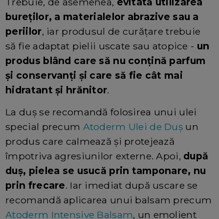
Trebuie, de asemenea,
evitată utilizarea
bureților, a materialelor abrazive sau a
periilor
, iar produsul de curățare trebuie
să fie adaptat pielii uscate sau atopice -
u
n
produs blând care să nu conțină parfum
și conservanți și care să fie cât mai
hidratant și hrănitor
.
La duș se recomandă folosirea unui ulei
special precum
Atoderm Ulei de Duș
un
produs care calmează și protejează
împotriva agresiunilor externe. Apoi,
după
duș, pielea se usucă prin tamponare, nu
prin frecare
. Iar imediat după uscare se
recomandă aplicarea unui balsam precum
Atoderm Intensive Balsam
, un emolient