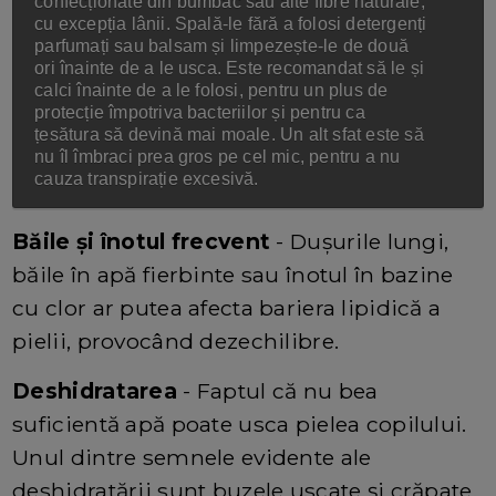
confecționate din bumbac sau alte fibre naturale,
cu excepția lânii. Spală-le fără a folosi detergenți
parfumați sau balsam și limpezește-le de două
ori înainte de a le usca. Este recomandat să le și
calci înainte de a le folosi, pentru un plus de
protecție împotriva bacteriilor și pentru ca
țesătura să devină mai moale. Un alt sfat este să
nu îl îmbraci prea gros pe cel mic, pentru a nu
cauza transpirație excesivă
.
Băile și înotul frecvent
- Dușurile lungi,
băile în apă fierbinte sau înotul în bazine
cu clor ar putea afecta bariera lipidică a
pielii, provocând dezechilibre.
Deshidratarea
- Faptul că nu bea
suficientă apă poate usca pielea copilului.
Unul dintre semnele evidente ale
deshidratării sunt buzele uscate și crăpate.