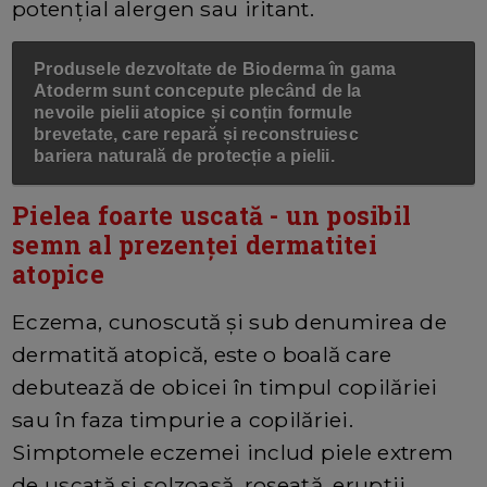
potențial alergen sau iritant.
Produsele dezvoltate de
Bioderma
în
gama
Atoderm
sunt concepute plecând de la
nevoile pielii atopice și conțin formule
brevetate, care repară și reconstruiesc
bariera naturală de protecție a pielii.
Pielea foarte uscată - un posibil
semn al prezenței dermatitei
atopice
Eczema, cunoscută și sub denumirea de
dermatită atopică, este o boală care
debutează de obicei în timpul copilăriei
sau în faza timpurie a copilăriei.
Simptomele eczemei includ piele extrem
de uscată și solzoasă, roșeață, erupții