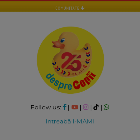
COMUNITATE
Follow us:
|
|
|
|
Intreabă I-MAMI