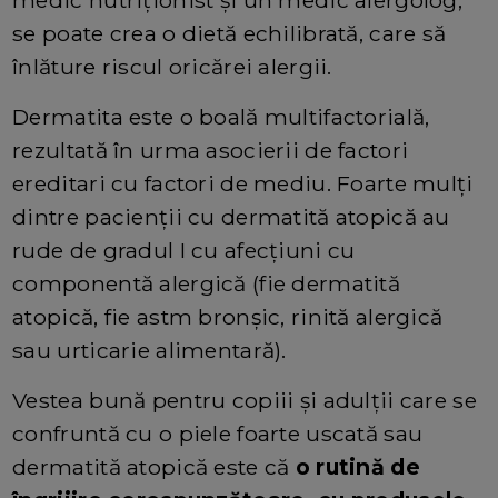
medic nutriționist și un medic alergolog,
se poate crea o dietă echilibrată, care să
înlăture riscul oricărei alergii.
Dermatita este o boală multifactorială,
rezultată în urma asocierii de factori
ereditari cu factori de mediu. Foarte mulți
dintre pacienții cu dermatită atopică au
rude de gradul I cu afecțiuni cu
componentă alergică (fie dermatită
atopică, fie astm bronșic, rinită alergică
sau urticarie alimentară).
Vestea bună pentru copiii și adulții care se
confruntă cu o piele foarte uscată sau
dermatită atopică este că
o rutină de