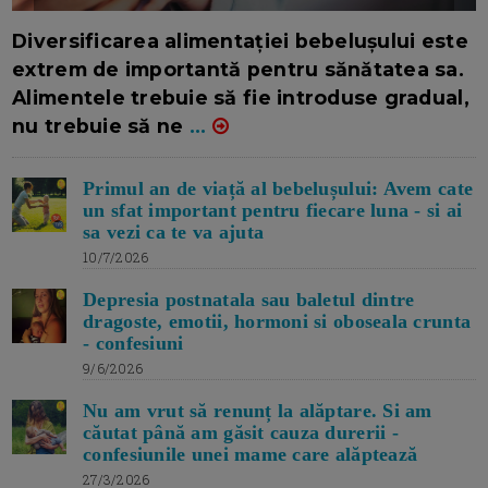
16/7/2026
AUTOR: EDITOR DC.
Diversificarea alimentației bebelușului este
extrem de importantă pentru sănătatea sa.
Alimentele trebuie să fie introduse gradual,
nu trebuie să ne
...
Primul an de viață al bebelușului: Avem cate
un sfat important pentru fiecare luna - si ai
sa vezi ca te va ajuta
10/7/2026
Depresia postnatala sau baletul dintre
dragoste, emotii, hormoni si oboseala crunta
- confesiuni
9/6/2026
Nu am vrut să renunț la alăptare. Si am
căutat până am găsit cauza durerii -
confesiunile unei mame care alăptează
27/3/2026