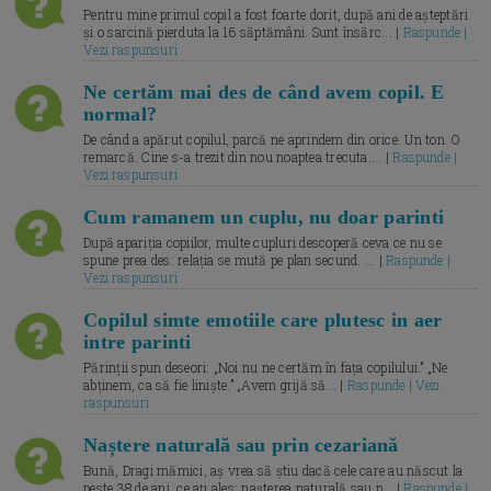
Pentru mine primul copil a fost foarte dorit, după ani de așteptări
și o sarcină pierduta la 16 săptămâni. Sunt însărc... |
Raspunde |
Vezi raspunsuri
Ne certăm mai des de când avem copil. E
normal?
De când a apărut copilul, parcă ne aprindem din orice. Un ton. O
remarcă. Cine s-a trezit din nou noaptea trecuta.... |
Raspunde |
Vezi raspunsuri
Cum ramanem un cuplu, nu doar parinti
După apariția copiilor, multe cupluri descoperă ceva ce nu se
spune prea des: relația se mută pe plan secund. ... |
Raspunde |
Vezi raspunsuri
Copilul simte emotiile care plutesc in aer
intre parinti
Părinții spun deseori: „Noi nu ne certăm în fața copilului.” „Ne
abținem, ca să fie liniște.” „Avem grijă să... |
Raspunde | Vezi
raspunsuri
Naștere naturală sau prin cezariană
Bună, Dragi mămici, aș vrea să știu dacă cele care au născut la
peste 38 de ani, ce ați ales: nașterea naturală sau p... |
Raspunde |