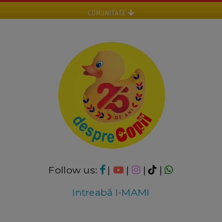
COMUNITATE
Follow us:
|
|
|
|
Intreabă I-MAMI