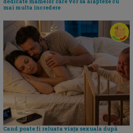
dedicate mamelor care vor sa alapteze cu
mai multa incredere
Cand poate fi reluata viața sexuala după