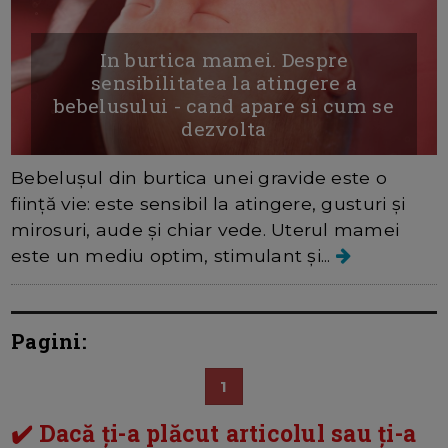
In burtica mamei. Despre
sensibilitatea la atingere a
bebelusului - cand apare si cum se
dezvolta
Bebelușul din burtica unei gravide este o
ființă vie: este sensibil la atingere, gusturi și
mirosuri, aude și chiar vede. Uterul mamei
este un mediu optim, stimulant și...
Pagini:
1
✔️ Dacă ți-a plăcut articolul sau ți-a