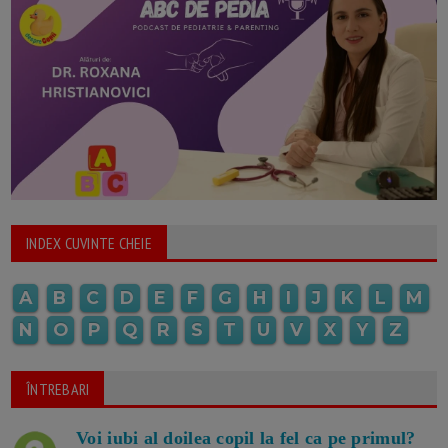
INDEX CUVINTE CHEIE
A
B
C
D
E
F
G
H
I
J
K
L
M
N
O
P
Q
R
S
T
U
V
X
Y
Z
ÎNTREBARI
Voi iubi al doilea copil la fel ca pe primul?