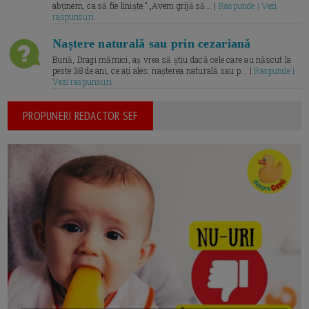
abținem, ca să fie liniște.” „Avem grijă să... |
Raspunde | Vezi
raspunsuri
Naștere naturală sau prin cezariană
Bună, Dragi mămici, aș vrea să știu dacă cele care au născut la
peste 38 de ani, ce ați ales: nașterea naturală sau p... |
Raspunde |
Vezi raspunsuri
PROPUNERI REDACTOR SEF