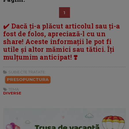
1
✔️ Dacă ți-a plăcut articolul sau ți-a
fost de folos, apreciază-l cu un
share! Aceste informații le pot fi
utile și altor mămici sau tătici. Îți
mulțumim anticipat! ❣️
SUBIECTE TRATATE:
PRESOPUNCTURA
TEMA:
DIVERSE