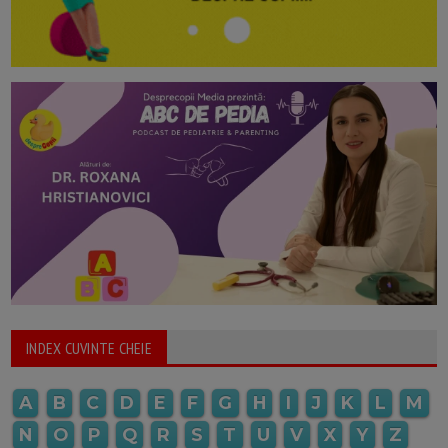
INDEX CUVINTE CHEIE
A
B
C
D
E
F
G
H
I
J
K
L
M
N
O
P
Q
R
S
T
U
V
X
Y
Z