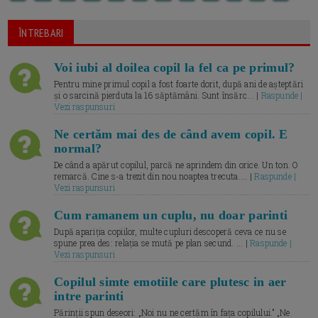
ÎNTREBARI
Voi iubi al doilea copil la fel ca pe primul?
Pentru mine primul copil a fost foarte dorit, după ani de așteptări
și o sarcină pierduta la 16 săptămâni. Sunt însărc... |
Raspunde |
Vezi raspunsuri
Ne certăm mai des de când avem copil. E
normal?
De când a apărut copilul, parcă ne aprindem din orice. Un ton. O
remarcă. Cine s-a trezit din nou noaptea trecuta.... |
Raspunde |
Vezi raspunsuri
Cum ramanem un cuplu, nu doar parinti
După apariția copiilor, multe cupluri descoperă ceva ce nu se
spune prea des: relația se mută pe plan secund. ... |
Raspunde |
Vezi raspunsuri
Copilul simte emotiile care plutesc in aer
intre parinti
Părinții spun deseori: „Noi nu ne certăm în fața copilului.” „Ne