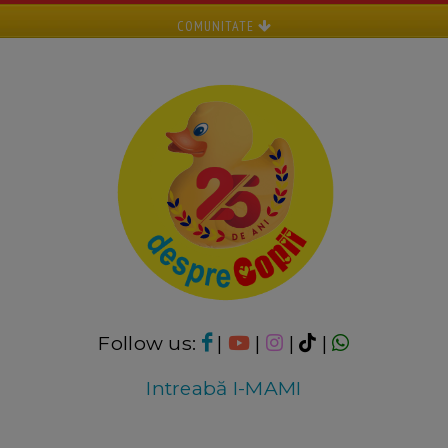
COMUNITATE
Follow us:
|
|
|
|
Intreabă I-MAMI