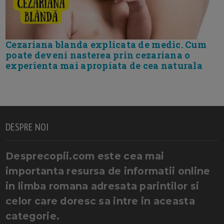
Cezariana blanda explicata de medic. Cum
poate deveni nasterea prin cezariana o
experienta mai apropiata de cea naturala
DESPRE NOI
Desprecopii.com este cea mai
importanta resursa de informatii online
in limba romana adresata parintilor si
celor care doresc sa intre in aceasta
categorie.