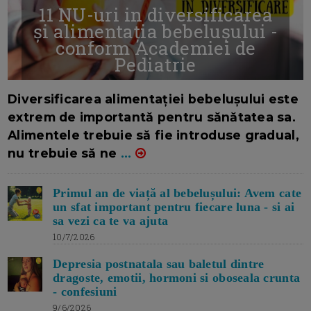
11 NU-uri in diversificarea
și alimentația bebelușului -
conform Academiei de
Pediatrie
16/7/2026
AUTOR: EDITOR DC.
Diversificarea alimentației bebelușului este
extrem de importantă pentru sănătatea sa.
Alimentele trebuie să fie introduse gradual,
nu trebuie să ne
...
Primul an de viață al bebelușului: Avem cate
un sfat important pentru fiecare luna - si ai
sa vezi ca te va ajuta
10/7/2026
Depresia postnatala sau baletul dintre
dragoste, emotii, hormoni si oboseala crunta
- confesiuni
9/6/2026