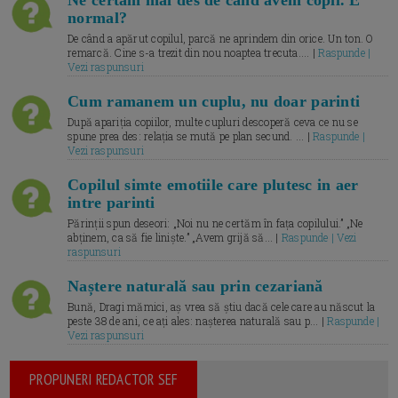
Ne certăm mai des de când avem copil. E
normal?
De când a apărut copilul, parcă ne aprindem din orice. Un ton. O
remarcă. Cine s-a trezit din nou noaptea trecuta.... |
Raspunde |
Vezi raspunsuri
Cum ramanem un cuplu, nu doar parinti
După apariția copiilor, multe cupluri descoperă ceva ce nu se
spune prea des: relația se mută pe plan secund. ... |
Raspunde |
Vezi raspunsuri
Copilul simte emotiile care plutesc in aer
intre parinti
Părinții spun deseori: „Noi nu ne certăm în fața copilului.” „Ne
abținem, ca să fie liniște.” „Avem grijă să... |
Raspunde | Vezi
raspunsuri
Naștere naturală sau prin cezariană
Bună, Dragi mămici, aș vrea să știu dacă cele care au născut la
peste 38 de ani, ce ați ales: nașterea naturală sau p... |
Raspunde |
Vezi raspunsuri
PROPUNERI REDACTOR SEF