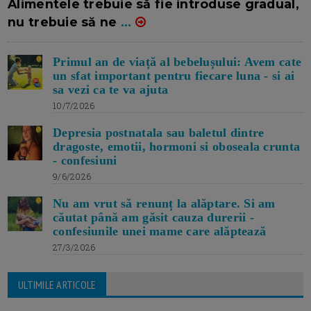
Alimentele trebuie să fie introduse gradual,
nu trebuie să ne
...
Primul an de viață al bebelușului: Avem cate
un sfat important pentru fiecare luna - si ai
sa vezi ca te va ajuta
10/7/2026
Depresia postnatala sau baletul dintre
dragoste, emotii, hormoni si oboseala crunta
- confesiuni
9/6/2026
Nu am vrut să renunț la alăptare. Si am
căutat până am găsit cauza durerii -
confesiunile unei mame care alăptează
27/3/2026
ULTIMILE ARTICOLE