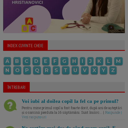
INDEX CUVINTE CHEIE
A
B
C
D
E
F
G
H
I
J
K
L
M
N
O
P
Q
R
S
T
U
V
X
Y
Z
ÎNTREBARI
Voi iubi al doilea copil la fel ca pe primul?
Pentru mine primul copil a fost foarte dorit, după ani de așteptări
și o sarcină pierduta la 16 săptămâni. Sunt însărc... |
Raspunde |
Vezi raspunsuri