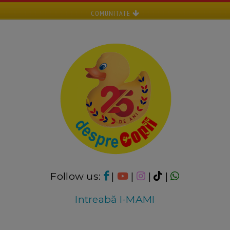
COMUNITATE
Follow us:
|
|
|
|
Intreabă I-MAMI