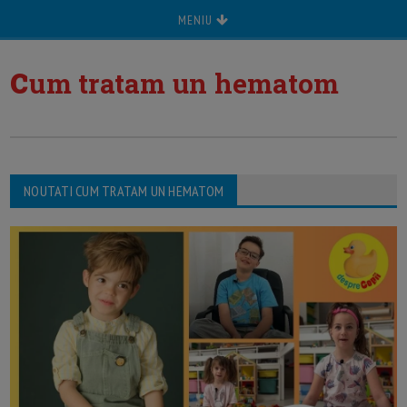
MENIU
c
um tratam un hematom
NOUTATI CUM TRATAM UN HEMATOM