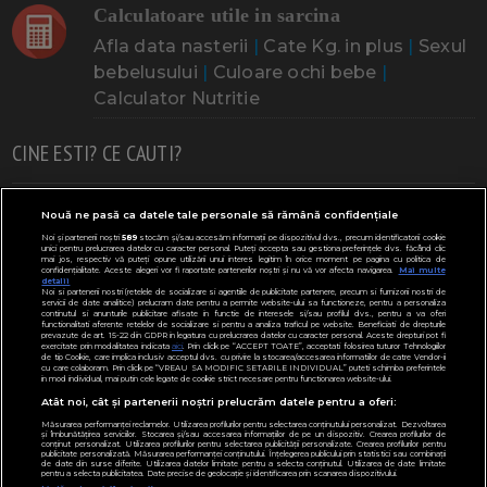
Calculatoare utile in sarcina
Afla data nasterii
|
Cate Kg. in plus
|
Sexul
bebelusului
|
Culoare ochi bebe
|
Calculator Nutritie
CINE ESTI? CE CAUTI?
Doresc un copil
Adoptia
Probleme cu sarcina
Nouă ne pasă ca datele tale personale să rămână confidențiale
Noi și partenerii noștri
589
stocăm și/sau accesăm informații pe dispozitivul dvs., precum identificatorii cookie
Urmeaza sa nasc
Probleme alaptare
Bebe plange
unici pentru prelucrarea datelor cu caracter personal. Puteți accepta sau gestiona preferințele dvs. făcând clic
mai jos, respectiv vă puteți opune utilizării unui interes legitim în orice moment pe pagina cu politica de
confidențialitate. Aceste alegeri vor fi raportate partenerilor noștri și nu vă vor afecta navigarea.
Mai multe
Bebe febra
Caut bona
Cresa, Gradinta
detalii
Noi si partenerii nostri (retelele de socializare si agentiile de publicitate partenere, precum si furnizorii nostri de
servicii de date analitice) prelucram date pentru a permite website-ului sa functioneze, pentru a personaliza
Mergem la scoala
Copil bolnav
Copii cu nevoi speciale
continutul si anunturile publicitare afisate in functie de interesele si/sau profilul dvs., pentru a va oferi
functionalitati aferente retelelor de socializare si pentru a analiza traficul pe website. Beneficiati de drepturile
prevazute de art. 15-22 din GDPR in legatura cu prelucrarea datelor cu caracter personal. Aceste drepturi pot fi
Gemeni, Tripleti
Legislativ
CONCURSURI
exercitate prin modalitatea indicata
aici
. Prin click pe “ACCEPT TOATE”, acceptati folosirea tuturor Tehnologiilor
de tip Cookie, care implica inclusiv acceptul dvs. cu privire la stocarea/accesarea informatiilor de catre Vendor-ii
cu care colaboram. Prin click pe “VREAU SA MODIFIC SETARILE INDIVIDUAL” puteti schimba preferintele
Modifică Setările
in mod individual, mai putin cele legate de cookie strict necesare pentru functionarea website-ului.
Atât noi, cât și partenerii noștri prelucrăm datele pentru a oferi:
Parteneri:
ClubulBebelusilor.ro
Măsurarea performanței reclamelor. Utilizarea profilurilor pentru selectarea conținutului personalizat. Dezvoltarea
și îmbunătățirea serviciilor. Stocarea și/sau accesarea informațiilor de pe un dispozitiv. Crearea profilurilor de
conținut personalizat. Utilizarea profilurilor pentru selectarea publicității personalizate. Crearea profilurilor pentru
publicitate personalizată. Măsurarea performanței conținutului. Înțelegerea publicului prin statistici sau combinații
de date din surse diferite. Utilizarea datelor limitate pentru a selecta conținutul. Utilizarea de date limitate
pentru a selecta publicitatea. Date precise de geolocație și identificarea prin scanarea dispozitivului.