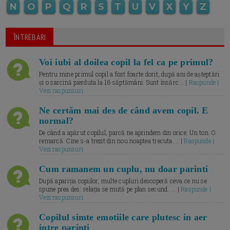
N
O
P
Q
R
S
T
U
V
X
Y
Z
ÎNTREBARI
Voi iubi al doilea copil la fel ca pe primul?
Pentru mine primul copil a fost foarte dorit, după ani de așteptări
și o sarcină pierduta la 16 săptămâni. Sunt însărc... |
Raspunde |
Vezi raspunsuri
Ne certăm mai des de când avem copil. E
normal?
De când a apărut copilul, parcă ne aprindem din orice. Un ton. O
remarcă. Cine s-a trezit din nou noaptea trecuta.... |
Raspunde |
Vezi raspunsuri
Cum ramanem un cuplu, nu doar parinti
După apariția copiilor, multe cupluri descoperă ceva ce nu se
spune prea des: relația se mută pe plan secund. ... |
Raspunde |
Vezi raspunsuri
Copilul simte emotiile care plutesc in aer
intre parinti