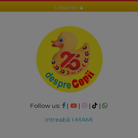
COMUNITATE
Follow us:
|
|
|
|
Intreabă I-MAMI