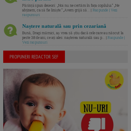
Părinții spun deseori: „Noi nu ne certăm în fața copilului.” „Ne
abținem, ca să fie liniște.” „Avem grijă să... |
Raspunde | Vezi
raspunsuri
Naștere naturală sau prin cezariană
Bună, Dragi mămici, aș vrea să știu dacă cele care au născut la
peste 38 de ani, ce ați ales: nașterea naturală sau p... |
Raspunde |
Vezi raspunsuri
PROPUNERI REDACTOR SEF