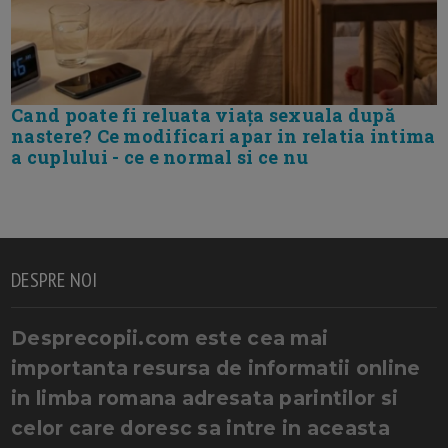
Cand poate fi reluata viața sexuala după
nastere? Ce modificari apar in relatia intima
a cuplului - ce e normal si ce nu
DESPRE NOI
Desprecopii.com este cea mai
importanta resursa de informatii online
in limba romana adresata parintilor si
celor care doresc sa intre in aceasta