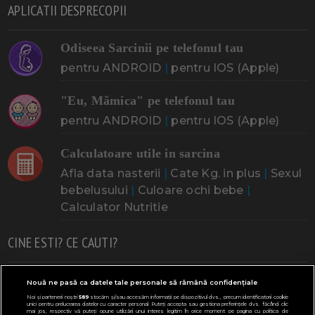
APLICATII DESPRECOPII
Odiseea Sarcinii pe telefonul tau
pentru ANDROID
|
pentru IOS (Apple)
"Eu, Mămica" pe telefonul tau
pentru ANDROID
|
pentru IOS (Apple)
Calculatoare utile in sarcina
Afla data nasterii
|
Cate Kg. in plus
|
Sexul
bebelusului
|
Culoare ochi bebe
|
Calculator Nutritie
CINE ESTI? CE CAUTI?
Doresc un copil
Adoptia
Probleme cu sarcina
Nouă ne pasă ca datele tale personale să rămână confidențiale
Noi și partenerii noștri
589
stocăm și/sau accesăm informații pe dispozitivul dvs., precum identificatorii cookie
Urmeaza sa nasc
Probleme alaptare
Bebe plange
unici pentru prelucrarea datelor cu caracter personal. Puteți accepta sau gestiona preferințele dvs. făcând clic
mai jos, respectiv vă puteți opune utilizării unui interes legitim în orice moment pe pagina cu politica de