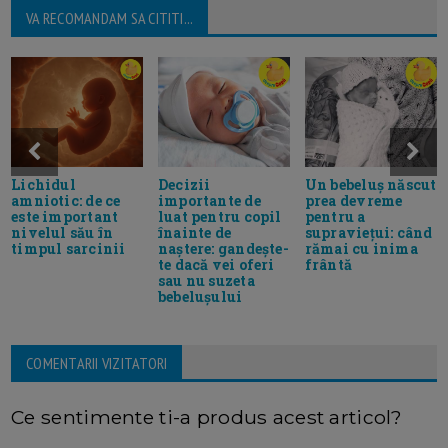
VA RECOMANDAM SA CITITI...
Lichidul
Decizii
Un bebeluș născut
amniotic: de ce
importante de
prea devreme
este important
luat pentru copil
pentru a
nivelul său în
înainte de
supraviețui: când
timpul sarcinii
naștere: gandește-
rămai cu inima
te dacă vei oferi
frântă
sau nu suzeta
bebelușului
COMENTARII VIZITATORI
Ce sentimente ti-a produs acest articol?