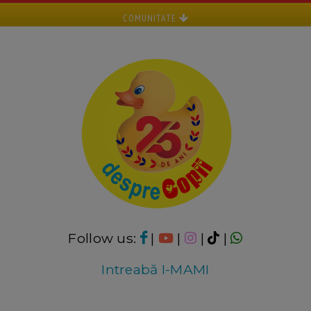
COMUNITATE
Follow us:
|
|
|
|
Intreabă I-MAMI