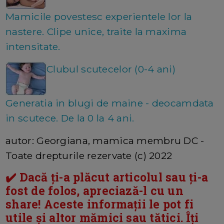
Mamicile povestesc experientele lor la
nastere. Clipe unice, traite la maxima
intensitate.
Clubul scutecelor (0-4 ani)
Generatia in blugi de maine - deocamdata
in scutece. De la 0 la 4 ani.
autor: Georgiana, mamica membru DC -
Toate drepturile rezervate (c) 2022
✔️ Dacă ți-a plăcut articolul sau ți-a
fost de folos, apreciază-l cu un
share! Aceste informații le pot fi
utile și altor mămici sau tătici. Îți