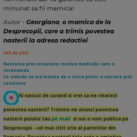
minunat sa fii mamica!
Autor -
Georgiana
,
o mamica de la
Desprecopii, care a trimis povestea
nasterii la adresa redactiei
Util de citit:
Nasterea prin cezariana: motive medicale care o
recomanda
Ce trebuie sa stii inainte de a trece printr-o nastere prin
cezariana
Ai nascut de curand si vrei sa ne relatezi
povestea nasterii? Trimite-ne atunci povestea
nasterii puiului tau
pe mail
si noi o vom publica pe
Desprecopii - cel mai citit site al parintilor din
Romania. Povestea nasterii tale este o amintire