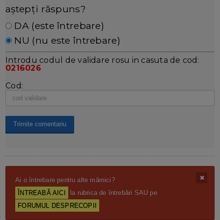
aștepți răspuns?
DA (este întrebare)
NU (nu este întrebare)
Introdu codul de validare rosu in casuta de cod:
0216026
Cod:
Ai o întrebare pentru alte mămici?
ÎNTREABĂ AICI
la rubrica de întrebări SAU pe
FORUMUL DESPRECOPII