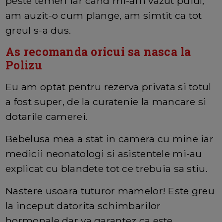
peste temeri iar cand mi-am vazut puiul,
am auzit-o cum plange, am simtit ca tot
greul s-a dus.
As recomanda oricui sa nasca la
Polizu
Eu am optat pentru rezerva privata si totul
a fost super, de la curatenie la mancare si
dotarile camerei.
Bebelusa mea a stat in camera cu mine iar
medicii neonatologi si asistentele mi-au
explicat cu blandete tot ce trebuia sa stiu.
Nastere usoara tuturor mamelor! Este greu
la inceput datorita schimbarilor
hormonale dar va garantez ca este