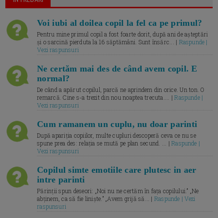
Voi iubi al doilea copil la fel ca pe primul?
Pentru mine primul copil a fost foarte dorit, după ani de așteptări
și o sarcină pierduta la 16 săptămâni. Sunt însărc... |
Raspunde |
Vezi raspunsuri
Ne certăm mai des de când avem copil. E
normal?
De când a apărut copilul, parcă ne aprindem din orice. Un ton. O
remarcă. Cine s-a trezit din nou noaptea trecuta.... |
Raspunde |
Vezi raspunsuri
Cum ramanem un cuplu, nu doar parinti
După apariția copiilor, multe cupluri descoperă ceva ce nu se
spune prea des: relația se mută pe plan secund. ... |
Raspunde |
Vezi raspunsuri
Copilul simte emotiile care plutesc in aer
intre parinti
Părinții spun deseori: „Noi nu ne certăm în fața copilului.” „Ne
abținem, ca să fie liniște.” „Avem grijă să... |
Raspunde | Vezi
raspunsuri