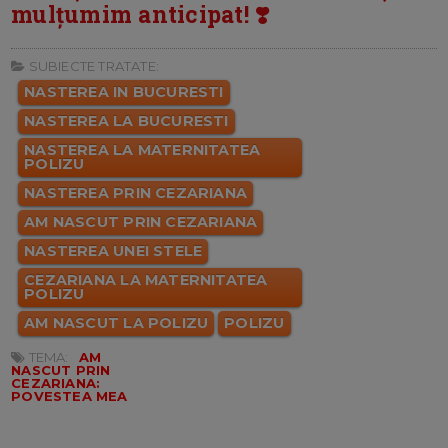
mulțumim anticipat! ❣️
SUBIECTE TRATATE:
NASTEREA IN BUCURESTI
NASTEREA LA BUCURESTI
NASTEREA LA MATERNITATEA
POLIZU
NASTEREA PRIN CEZARIANA
AM NASCUT PRIN CEZARIANA
NASTEREA UNEI STELE
CEZARIANA LA MATERNITATEA
POLIZU
AM NASCUT LA POLIZU
POLIZU
TEMA:
AM
NASCUT PRIN
CEZARIANA:
POVESTEA MEA