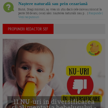
Naștere naturală sau prin cezariană
Bună, Dragi mămici, aș vrea să știu dacă cele care au născut la
peste 38 de ani, ce ați ales: nașterea naturală sau p... |
Raspunde |
Vezi raspunsuri
PROPUNERI REDACTOR SEF
11 NU-uri in diversificarea
și alimentația bebelușului -