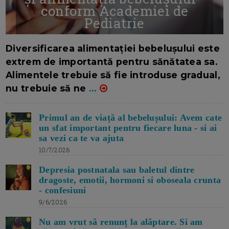
conform Academiei de
Pediatrie
16/7/2026
AUTOR: EDITOR DC.
Diversificarea alimentației bebelușului este
extrem de importantă pentru sănătatea sa.
Alimentele trebuie să fie introduse gradual,
nu trebuie să ne
...
Primul an de viață al bebelușului: Avem cate
un sfat important pentru fiecare luna - si ai
sa vezi ca te va ajuta
10/7/2026
Depresia postnatala sau baletul dintre
dragoste, emotii, hormoni si oboseala crunta
- confesiuni
9/6/2026
Nu am vrut să renunț la alăptare. Si am