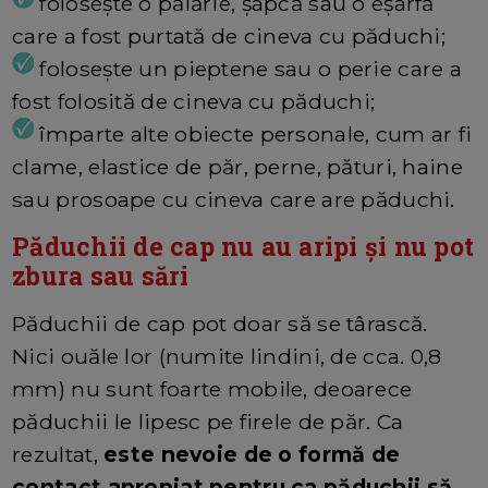
folosește o pălărie, șapcă sau o eșarfă
care a fost purtată de cineva cu păduchi;
folosește un pieptene sau o perie care a
fost folosită de cineva cu păduchi;
împarte alte obiecte personale, cum ar fi
clame, elastice de păr, perne, pături, haine
sau prosoape cu cineva care are păduchi.
Păduchii de cap nu au aripi și nu pot
zbura sau sări
Păduchii de cap pot doar să se târască.
Nici ouăle lor (numite lindini, de cca. 0,8
mm) nu sunt foarte mobile, deoarece
păduchii le lipesc pe firele de păr. Ca
rezultat,
este nevoie de o formă de
contact apropiat pentru ca păduchii să