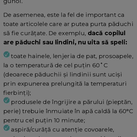
gunoi.
De asemenea, este la fel de important ca
toate articolele care ar putea purta păduchi
să fie curățate. De exemplu,
dacă copilul
are păduchi sau lindini, nu uita să speli:
toate hainele, lenjeria de pat, prosoapele,
la o temperatură de cel puțin 60˚C
(deoarece păduchii și lindinii sunt uciși
prin expunerea prelungită la temperaturi
fierbinți);
produsele de îngrijire a părului (pieptăn,
perie) trebuie înmuiate în apă caldă la 60°C
pentru cel puțin 10 minute;
aspiră/curăță cu atenție covoarele,