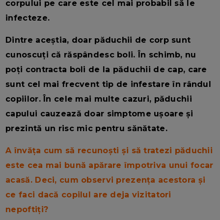
corpului pe care este cel mai probabil să le
infecteze.
Dintre aceștia, doar păduchii de corp sunt
cunoscuți că răspândesc boli. În schimb, nu
poți contracta boli de la păduchii de cap, care
sunt cel mai frecvent tip de infestare în rândul
copiilor. În cele mai multe cazuri, păduchii
capului cauzează doar simptome ușoare și
prezintă un risc mic pentru sănătate.
A învăța cum să recunoști și să tratezi păduchii
este cea mai bună apărare împotriva unui focar
acasă. Deci, cum observi prezența acestora și
ce faci dacă copilul are deja vizitatori
nepoftiți?