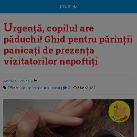
MENIU
U
rgență, copilul are
păduchi! Ghid pentru părinții
panicați de prezența
vizitatorilor nepoftiți
Acasa
>
Scolarul
TEMA:
Vitamine pentru copii
|
0
|
31/8/2022