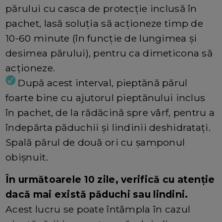
părului cu casca de protecție inclusă în
pachet, lasă soluția să acționeze timp de
10-60 minute (în funcție de lungimea și
desimea părului), pentru ca dimeticona să
acționeze.
După acest interval, pieptănă părul
foarte bine cu ajutorul pieptănului inclus
în pachet, de la rădăcină spre vârf, pentru a
îndepărta păduchii și lindinii deshidratați.
Spală părul de două ori cu șamponul
obișnuit.
În următoarele 10 zile, verifică cu atenție
dacă mai există păduchi sau lindini.
Acest lucru se poate întâmpla în cazul