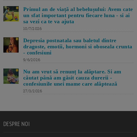
Primul an de viață al bebelușului: Avem cate
un sfat important pentru fiecare luna - si ai
sa vezi ca te va ajuta
10/7/2026
Depresia postnatala sau baletul dintre
dragoste, emotii, hormoni si oboseala crunta
- confesiuni
9/6/2026
Nu am vrut să renunț la alăptare. Si am
căutat până am găsit cauza durerii -
confesiunile unei mame care alăptează
27/3/2026
DESPRE NOI