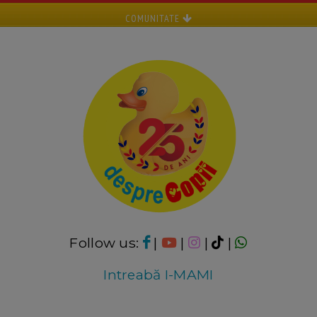
COMUNITATE
Follow us:
|
|
|
|
Intreabă I-MAMI