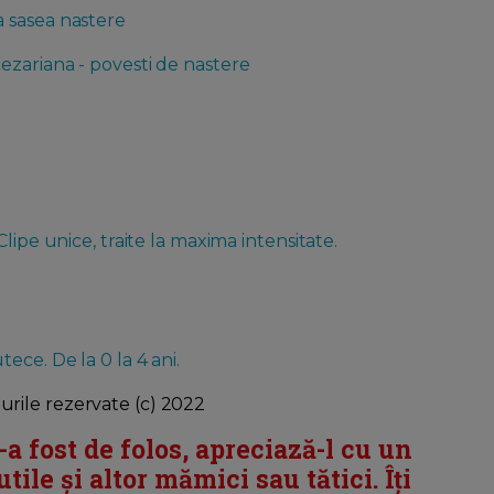
 sasea nastere
ezariana - povesti de nastere
lipe unice, traite la maxima intensitate.
ece. De la 0 la 4 ani.
rile rezervate (c) 2022
i-a fost de folos, apreciază-l cu un
tile și altor mămici sau tătici. Îți