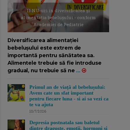
11 NU-uri in diversificarea și
alimentația bebelușului - conform
Academiei de Pediatrie
16/7/2026
AUTOR: EDITOR DC.
Diversificarea alimentației
bebelușului este extrem de
importantă pentru sănătatea sa.
Alimentele trebuie să fie introduse
gradual, nu trebuie să ne
...
Primul an de viață al bebelușului:
Avem cate un sfat important
pentru fiecare luna - si ai sa vezi ca
te va ajuta
10/7/2026
Depresia postnatala sau baletul
dintre dragoste, emotii, hormoni si