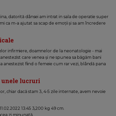
na, datorită dânsei am intrat in sala de operatie super
țumi ca m-a ajutat sa scap de emoții și sa am încredere
icale
or infirmiere, doamnelor de la neonatologie - mai
 anestezist care venea și ne spunea sa băgăm bani
na anestezist fiind o femeie cum rar vezi, blândă pana
 unele lucruri
lor, chiar dacă stam 3, 4-5 zile internate, avem nevoie
11.02.2022 13:45 3,200 kg 49 cm.
cea zi minunată.