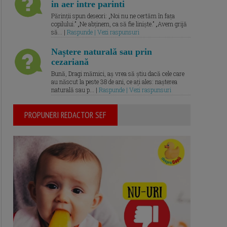
in aer intre parinti
Părinții spun deseori: „Noi nu ne certăm în fața
copilului.” „Ne abținem, ca să fie liniște.” „Avem grijă
să... |
Raspunde | Vezi raspunsuri
Naștere naturală sau prin
cezariană
Bună, Dragi mămici, aș vrea să știu dacă cele care
au născut la peste 38 de ani, ce ați ales: nașterea
naturală sau p... |
Raspunde | Vezi raspunsuri
PROPUNERI REDACTOR SEF