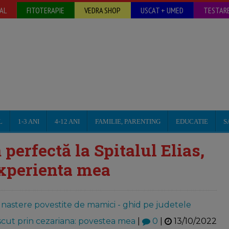
AL
FITOTERAPIE
VEDRA SHOP
USCAT + UMED
TESTARE
L
1-3 ANI
4-12 ANI
FAMILIE, PARENTING
EDUCATIE
S
perfectă la Spitalul Elias,
experienta mea
a nastere povestite de mamici - ghid pe judetele
cut prin cezariana: povestea mea
|
0
|
13/10/2022