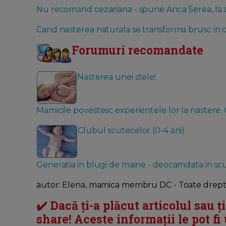
Nu recomand cezariana - spune Anca Serea, la a
Cand nasterea naturala se transforma brusc in c
Forumuri recomandate
Nasterea unei stele!
Mamicile povestesc experientele lor la nastere. C
Clubul scutecelor (0-4 ani)
Generatia in blugi de maine - deocamdata in scut
autor: Elena, mamica membru DC - Toate dreptu
✔️ Dacă ți-a plăcut articolul sau ț
share! Aceste informații le pot fi u