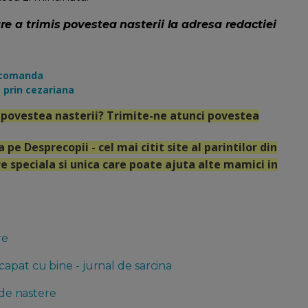
e a trimis povestea nasterii la adresa redactiei
recomanda
e prin cezariana
zi povestea nasterii? Trimite-ne atunci povestea
 pe Desprecopii - cel mai citit site al parintilor din
e speciala si unica care poate ajuta alte mamici in
re
apat cu bine - jurnal de sarcina
 de nastere