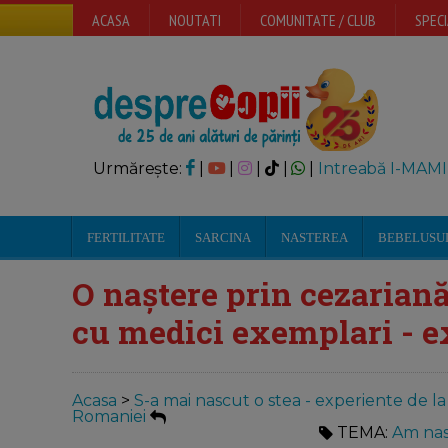
ACASA
NOUTATI
COMUNITATE / CLUB
SPECI
Urmărește:
|
|
|
|
|
Intreabă I-MAMI
FERTILITATE
SARCINA
NASTEREA
BEBELUSU
O naștere prin cezariană 
cu medici exemplari - 
Acasa
>
S-a mai nascut o stea - experiente de l
Romaniei
TEMA:
Am nas