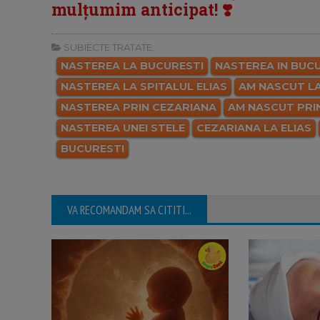
mulțumim anticipat! ❣️
SUBIECTE TRATATE:
NASTEREA LA BUCURESTI
NASTEREA IN BUC
NASTEREA LA SPITALUL ELIAS
AM NASCUT LA
NASTEREA PRIN CEZARIANA
AM NASCUT PRI
NASTEREA UNEI STELE
CEZARIANA LA ELIAS
BUCURESTI
VA RECOMANDAM SA CITITI...