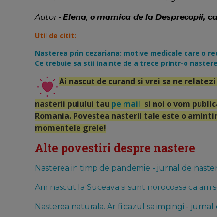
Autor -
Elena
,
o mamica de la Desprecopii, car
Util de citit:
Nasterea prin cezariana: motive medicale care o 
Ce trebuie sa stii inainte de a trece printr-o naster
Ai nascut de curand si vrei sa ne relate
nasterii puiului tau
pe mail
si noi o vom publica
Romania. Povestea nasterii tale este o amintir
momentele grele!
Alte povestiri despre nastere
Nasterea in timp de pandemie - jurnal de naste
Am nascut la Suceava si sunt norocoasa ca am sc
Nasterea naturala. Ar fi cazul sa impingi - jurnal