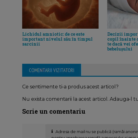
Lichidul amniotic: de ce este
Decizii impor
important nivelul său în timpul
copil înainte 
sarcinii
te dacă vei of
bebelușului
COMENTARII VIZITATORI
Ce sentimente ti-a produs acest articol?
Nu exista comentarii la acest articol. Adauga-l t
Scrie un comentariu
Adresa de mail nu se publică (ramâi anon
pentru aprobarea rapidă a mesajului, și mai al