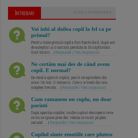
ÎNTREBARI
PUNE O ÎNTREBARE
Voi iubi al doilea copil la fel ca pe
primul?
Pentru mine primul copil a fost foarte dorit, după ani
de așteptări și o sarcină pierduta la 16 săptămâni.
Sunt însărc... |
Raspunde | Vezi raspunsuri
Ne certăm mai des de când avem
copil. E normal?
De când a apărut copilul, parcă ne aprindem din
orice. Un ton. O remarcă. Cine s-a trezit din nou
noaptea trecuta.... |
Raspunde | Vezi raspunsuri
Cum ramanem un cuplu, nu doar
parinti
După apariția copiilor, multe cupluri descoperă ceva
ce nu se spune prea des: relația se mută pe plan
secund. ... |
Raspunde | Vezi raspunsuri
Copilul simte emotiile care plutesc