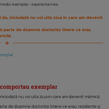
cu medici exemplari - experienta mea
 da, niciodată nu voi uita ziua in care am devenit
vut parte de doamne doctorițe tinere ce erau
icile.
xemplar
se comportau exemplar
 niciodată nu voi uita ziua in care am devenit mămică.
parte de doamne doctorițe tinere ce erau rezidente și