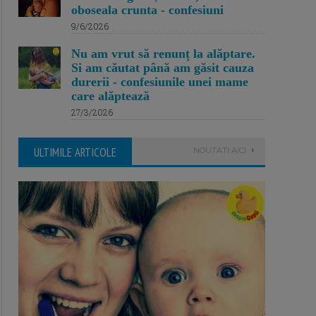
oboseala crunta - confesiuni
9/6/2026
Nu am vrut să renunț la alăptare.
Si am căutat până am găsit cauza
durerii - confesiunile unei mame
care alăptează
27/3/2026
ULTIMILE ARTICOLE
NOUTATI AICI