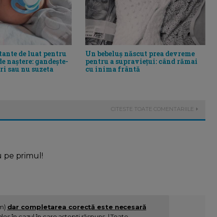
tante de luat pentru
Un bebeluș născut prea devreme
de naștere: gandește-
pentru a supraviețui: când rămai
eri sau nu suzeta
cu inima frântă
CITESTE TOATE COMENTARIILE
u pe primul!
im)
dar completarea corectă este necesară
es în cazul în care aștepți răspuns. | Toate