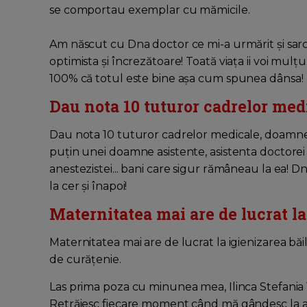
se comportau exemplar cu mămicile.
Am născut cu Dna doctor ce mi-a urmărit și sarci
optimista și încrezătoare! Toată viața ii voi mul
100% că totul este bine așa cum spunea dânsa!
Dau nota 10 tuturor cadrelor med
Dau nota 10 tuturor cadrelor medicale, doamnel
puțin unei doamne asistente, asistenta doctorei
anestezistei... bani care sigur rămâneau la ea! D
la cer și înapoi!
Maternitatea mai are de lucrat la
Maternitatea mai are de lucrat la igienizarea băi
de curățenie.
Las prima poza cu minunea mea, Ilinca Stefania 
Retrăiesc fiecare moment când mă gândesc la a