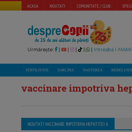
ACASA
NOUTATI
COMUNITATE / CLUB
SPECI
Urmărește:
|
|
|
|
|
Intreabă I-MAMI
FERTILITATE
SARCINA
NASTEREA
BEBELUSU
vaccinare impotriva hep
NOUTATI VACCINARE IMPOTRIVA HEPATITEI A