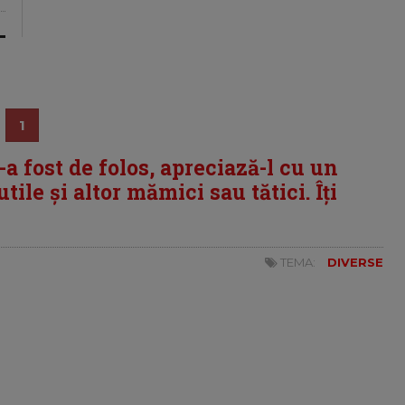
1
i-a fost de folos, apreciază-l cu un
tile și altor mămici sau tătici. Îți
TEMA:
DIVERSE