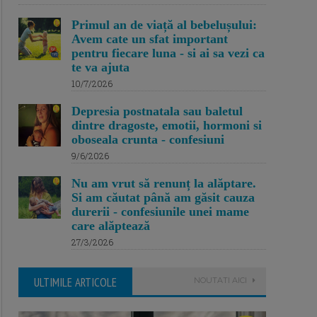
Primul an de viață al bebelușului:
Avem cate un sfat important
pentru fiecare luna - si ai sa vezi ca
te va ajuta
10/7/2026
Depresia postnatala sau baletul
dintre dragoste, emotii, hormoni si
oboseala crunta - confesiuni
9/6/2026
Nu am vrut să renunț la alăptare.
Si am căutat până am găsit cauza
durerii - confesiunile unei mame
care alăptează
27/3/2026
ULTIMILE ARTICOLE
NOUTATI AICI