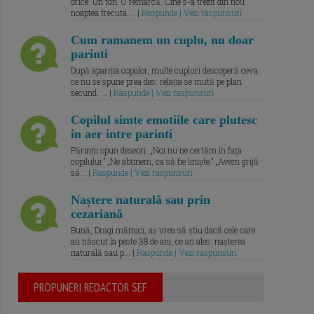
orice. Un ton. O remarcă. Cine s-a trezit din nou
noaptea trecuta.... |
Raspunde | Vezi raspunsuri
Cum ramanem un cuplu, nu doar
parinti
După apariția copiilor, multe cupluri descoperă ceva
ce nu se spune prea des: relația se mută pe plan
secund. ... |
Raspunde | Vezi raspunsuri
Copilul simte emotiile care plutesc
in aer intre parinti
Părinții spun deseori: „Noi nu ne certăm în fața
copilului.” „Ne abținem, ca să fie liniște.” „Avem grijă
să... |
Raspunde | Vezi raspunsuri
Naștere naturală sau prin
cezariană
Bună, Dragi mămici, aș vrea să știu dacă cele care
au născut la peste 38 de ani, ce ați ales: nașterea
naturală sau p... |
Raspunde | Vezi raspunsuri
PROPUNERI REDACTOR SEF