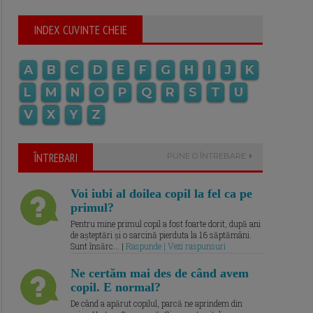
INDEX CUVINTE CHEIE
A
B
C
D
E
F
G
H
I
J
K
L
M
N
O
P
Q
R
S
T
U
V
X
Y
Z
ÎNTREBARI
PUNE O ÎNTREBARE
Voi iubi al doilea copil la fel ca pe
primul?
Pentru mine primul copil a fost foarte dorit, după ani
de așteptări și o sarcină pierduta la 16 săptămâni.
Sunt însărc... |
Raspunde | Vezi raspunsuri
Ne certăm mai des de când avem
copil. E normal?
De când a apărut copilul, parcă ne aprindem din