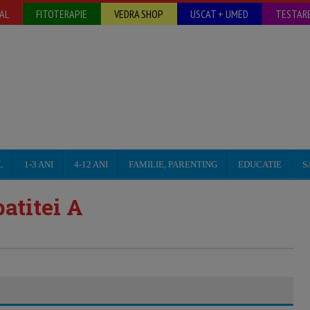
AL
FITOTERAPIE
VEDRA SHOP
USCAT + UMED
TESTARE
L
1-3 ANI
4-12 ANI
FAMILIE, PARENTING
EDUCATIE
S
atitei A