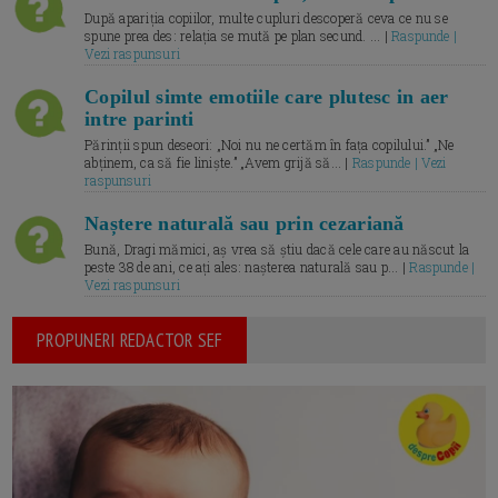
După apariția copiilor, multe cupluri descoperă ceva ce nu se
spune prea des: relația se mută pe plan secund. ... |
Raspunde |
Vezi raspunsuri
Copilul simte emotiile care plutesc in aer
intre parinti
Părinții spun deseori: „Noi nu ne certăm în fața copilului.” „Ne
abținem, ca să fie liniște.” „Avem grijă să... |
Raspunde | Vezi
raspunsuri
Naștere naturală sau prin cezariană
Bună, Dragi mămici, aș vrea să știu dacă cele care au născut la
peste 38 de ani, ce ați ales: nașterea naturală sau p... |
Raspunde |
Vezi raspunsuri
PROPUNERI REDACTOR SEF