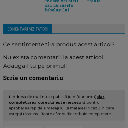
te dacă vei oferi
frântă
sau nu suzeta
bebelușului
COMENTARII VIZITATORI
Ce sentimente ti-a produs acest articol?
Nu exista comentarii la acest articol.
Adauga-l tu pe primul!
Scrie un comentariu
Adresa de mail nu se publică (ramâi anonim)
dar
completarea corectă este necesară
pentru
aprobarea rapidă a mesajului, și mai ales în cazul în care
aștepți răspuns. | Toate câmpurile trebuie completate!