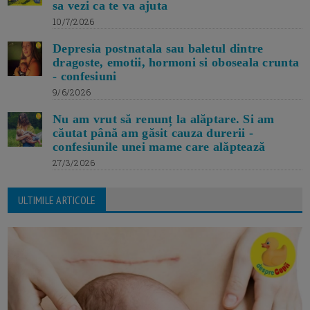
sa vezi ca te va ajuta
10/7/2026
Depresia postnatala sau baletul dintre
dragoste, emotii, hormoni si oboseala crunta
- confesiuni
9/6/2026
Nu am vrut să renunț la alăptare. Si am
căutat până am găsit cauza durerii -
confesiunile unei mame care alăptează
27/3/2026
ULTIMILE ARTICOLE