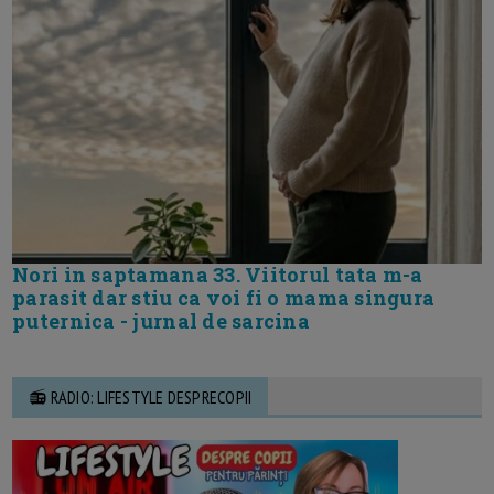
Nori in saptamana 33. Viitorul tata m-a
parasit dar stiu ca voi fi o mama singura
puternica - jurnal de sarcina
📻 RADIO: LIFESTYLE DESPRECOPII