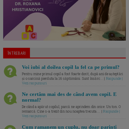
ÎNTREBARI
Voi iubi al doilea copil la fel ca pe primul?
Pentru mine primul copil a fost foarte dorit, după ani de așteptări
și o sarcină pierduta la 16 săptămâni. Sunt însărc... |
Raspunde |
Vezi raspunsuri
Ne certăm mai des de când avem copil. E
normal?
De când a apărut copilul, parcă ne aprindem din orice. Un ton. O
remarcă. Cine s-a trezit din nou noaptea trecuta.... |
Raspunde |
Vezi raspunsuri
Cum ramanem un cuplu, nu doar parinti