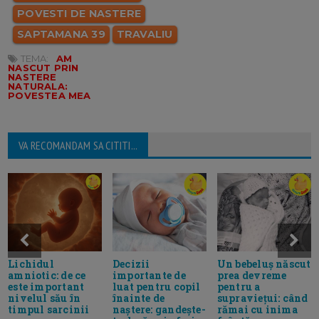
POVESTI DE NASTERE
SAPTAMANA 39
TRAVALIU
TEMA:
AM
NASCUT PRIN
NASTERE
NATURALA:
POVESTEA MEA
VA RECOMANDAM SA CITITI...
Lichidul
Decizii
Un bebeluș născut
amniotic: de ce
importante de
prea devreme
este important
luat pentru copil
pentru a
nivelul său în
înainte de
supraviețui: când
timpul sarcinii
naștere: gandește-
rămai cu inima