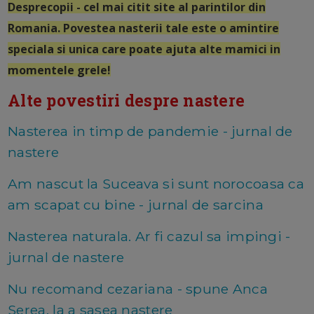
Desprecopii - cel mai citit site al parintilor din
Romania. Povestea nasterii tale este o amintire
speciala si unica care poate ajuta alte mamici in
momentele grele!
Alte povestiri despre nastere
Nasterea in timp de pandemie - jurnal de
nastere
Am nascut la Suceava si sunt norocoasa ca
am scapat cu bine - jurnal de sarcina
Nasterea naturala. Ar fi cazul sa impingi -
jurnal de nastere
Nu recomand cezariana - spune Anca
Serea, la a sasea nastere