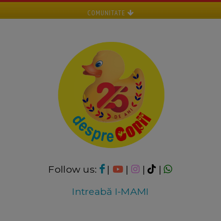
COMUNITATE
Follow us:
|
|
|
|
Intreabă I-MAMI