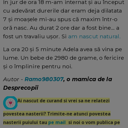
In jur de ora 18 m-am internat și au început
cu adevărat durerile dar eram deja dilatata
7 și moașele mi-au spus că maxim într-o
oră nasc. Au durat 2 ore dar a fost bine... a
fost un travaliu ușor. Si
am nascut natural.
La ora 20 și 5 minute Adela avea să vina pe
lume. Un bebe de 2980 de grame, o fericire
și o împlinire pentru noi.
Autor -
Ramo980307
, o mamica de la
Desprecopii
Ai nascut de curand si vrei sa ne relatezi
povestea nasterii? Trimite-ne atunci povestea
nasterii puiului tau
pe mail
si noi o vom publica pe