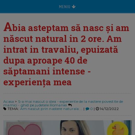
MENIU
A
bia asteptam să nasc și am
născut natural in 2 ore. Am
intrat in travaliu, epuizată
dupa aproape 40 de
săptamani intense -
experiența mea
Acasa
>
S-a mai nascut o stea - experiente de la nastere povestite de
mamici - ghid pe judetele Romaniei
TEMA:
Am nascut prin nastere naturala:...
|
0
|
14/12/2022