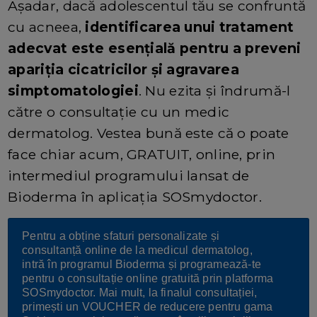
Așadar, dacă adolescentul tău se confruntă
cu acneea,
identificarea unui tratament
adecvat este esențială pentru a preveni
apariția cicatricilor și agravarea
simptomatologiei
. Nu ezita și îndrumă-l
către o consultație cu un medic
dermatolog. Vestea bună este că o poate
face chiar acum, GRATUIT, online, prin
intermediul programului lansat de
Bioderma în aplicația SOSmydoctor.
Pentru a obține sfaturi personalizate și
consultanță online de la medicul dermatolog,
intră în programul Bioderma și programează-te
pentru o consultație online gratuită prin platforma
SOSmydoctor. Mai mult, la finalul consultației,
primești un VOUCHER de reducere pentru gama