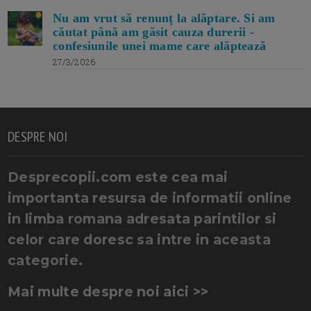
Nu am vrut să renunț la alăptare. Si am
căutat până am găsit cauza durerii -
confesiunile unei mame care alăptează
27/3/2026
DESPRE NOI
Desprecopii.com este cea mai
importanta resursa de informatii online
in limba romana adresata parintilor si
celor care doresc sa intre in aceasta
categorie.
Mai multe despre noi aici >>