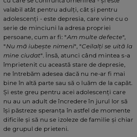
cu care se confruntă omenirea - și este
valabil atât pentru adulți, cât și pentru
adolescenți - este depresia, care vine cu o
serie de minciuni la adresa propriei
persoane, cum ar fi: "
Am multe defecte
",
"
Nu mă iubește nimeni
", "
Ceilalți se uită la
mine ciudat
". Însă, atunci când mintea s-a
împrietenit cu această stare de depresie,
ne întrebăm adesea dacă nu ne-ar fi mai
bine în altă parte sau să o luăm de la capăt.
Și este greu pentru acei adolescenți care
nu au un adult de încredere în jurul lor să
își păstreze speranța în astfel de momente
dificile și să nu se izoleze de familie și chiar
de grupul de prieteni.