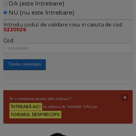
DA (este întrebare)
NU (nu este întrebare)
Introdu codul de validare rosu in casuta de cod:
0220026
Cod:
Ai o întrebare pentru alte mămici?
ÎNTREABĂ AICI
la rubrica de întrebări SAU pe
FORUMUL DESPRECOPII