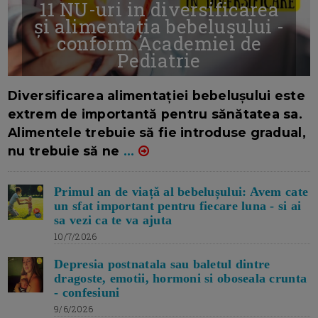
11 NU-uri in diversificarea
și alimentația bebelușului -
conform Academiei de
Pediatrie
16/7/2026
AUTOR: EDITOR DC.
Diversificarea alimentației bebelușului este
extrem de importantă pentru sănătatea sa.
Alimentele trebuie să fie introduse gradual,
nu trebuie să ne
...
Primul an de viață al bebelușului: Avem cate
un sfat important pentru fiecare luna - si ai
sa vezi ca te va ajuta
10/7/2026
Depresia postnatala sau baletul dintre
dragoste, emotii, hormoni si oboseala crunta
- confesiuni
9/6/2026