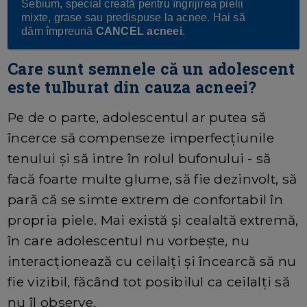
Sebium, special creată pentru îngrijirea pielii
mixte, grase sau predispuse la acnee. Hai să
dăm împreună
CANCEL acneei
.
Care sunt semnele că un adolescent
este tulburat din cauza acneei?
Pe de o parte, adolescentul ar putea să
încerce să compenseze imperfecțiunile
tenului și să intre în rolul bufonului - să
facă foarte multe glume, să fie dezinvolt, să
pară că se simte extrem de confortabil în
propria piele. Mai există și cealaltă extremă,
în care adolescentul nu vorbește, nu
interacționează cu ceilalți și încearcă să nu
fie vizibil, făcând tot posibilul ca ceilalți să
nu îl observe.