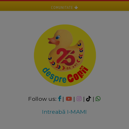
COMUNITATE
Follow us:
|
|
|
|
Intreabă I-MAMI