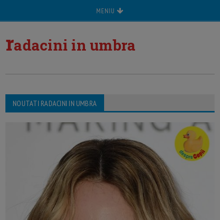
MENIU
r
adacini in umbra
NOUTATI RADACINI IN UMBRA