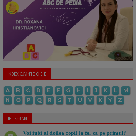
INDEX CUVINTE CHEIE
A
B
C
D
E
F
G
H
I
J
K
L
M
N
O
P
Q
R
S
T
U
V
X
Y
Z
ÎNTREBARI
Voi iubi al doilea copil la fel ca pe primul?