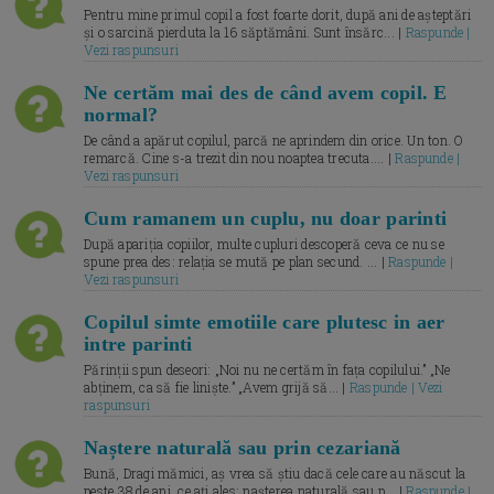
Pentru mine primul copil a fost foarte dorit, după ani de așteptări
și o sarcină pierduta la 16 săptămâni. Sunt însărc... |
Raspunde |
Vezi raspunsuri
Ne certăm mai des de când avem copil. E
normal?
De când a apărut copilul, parcă ne aprindem din orice. Un ton. O
remarcă. Cine s-a trezit din nou noaptea trecuta.... |
Raspunde |
Vezi raspunsuri
Cum ramanem un cuplu, nu doar parinti
După apariția copiilor, multe cupluri descoperă ceva ce nu se
spune prea des: relația se mută pe plan secund. ... |
Raspunde |
Vezi raspunsuri
Copilul simte emotiile care plutesc in aer
intre parinti
Părinții spun deseori: „Noi nu ne certăm în fața copilului.” „Ne
abținem, ca să fie liniște.” „Avem grijă să... |
Raspunde | Vezi
raspunsuri
Naștere naturală sau prin cezariană
Bună, Dragi mămici, aș vrea să știu dacă cele care au născut la
peste 38 de ani, ce ați ales: nașterea naturală sau p... |
Raspunde |