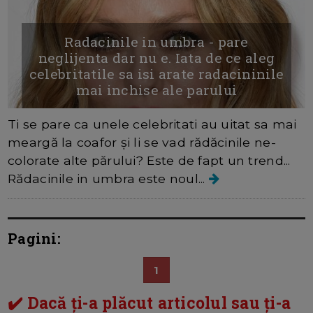
Radacinile in umbra - pare
neglijenta dar nu e. Iata de ce aleg
celebritatile sa isi arate radacininile
mai inchise ale parului
Ti se pare ca unele celebritati au uitat sa mai
meargă la coafor și li se vad rădăcinile ne-
colorate alte părului? Este de fapt un trend...
Rădacinile in umbra este noul...
Pagini:
1
✔️ Dacă ți-a plăcut articolul sau ți-a