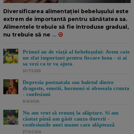
16/7/2026
AUTOR: EDITOR DC.
Diversificarea alimentației bebelușului este
extrem de importantă pentru sănătatea sa.
Alimentele trebuie să fie introduse gradual,
nu trebuie să ne
...
Primul an de viață al bebelușului: Avem cate
un sfat important pentru fiecare luna - si ai
sa vezi ca te va ajuta
10/7/2026
Depresia postnatala sau baletul dintre
dragoste, emotii, hormoni si oboseala crunta
- confesiuni
9/6/2026
Nu am vrut să renunț la alăptare. Si am
căutat până am găsit cauza durerii -
confesiunile unei mame care alăptează
27/3/2026