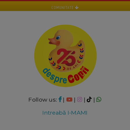
COMUNITATE
Follow us:
|
|
|
|
Intreabă I-MAMI