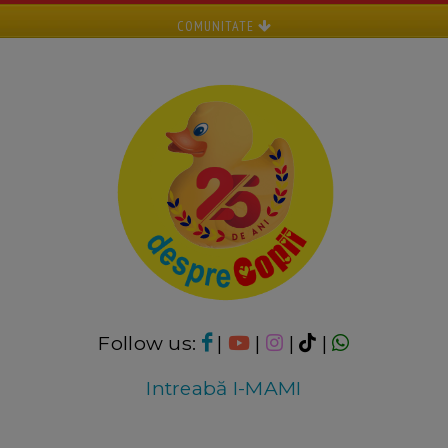
COMUNITATE
Follow us:
|
|
|
|
Intreabă I-MAMI