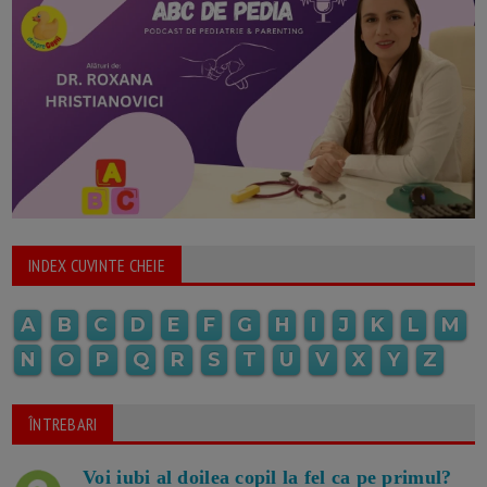
INDEX CUVINTE CHEIE
A
B
C
D
E
F
G
H
I
J
K
L
M
N
O
P
Q
R
S
T
U
V
X
Y
Z
ÎNTREBARI
Voi iubi al doilea copil la fel ca pe primul?