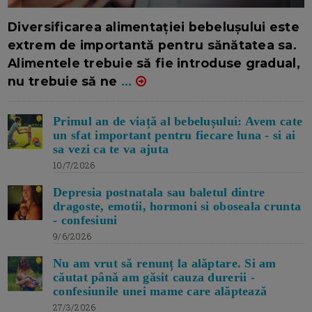
16/7/2026
AUTOR: EDITOR DC.
Diversificarea alimentației bebelușului este
extrem de importantă pentru sănătatea sa.
Alimentele trebuie să fie introduse gradual,
nu trebuie să ne
...
Primul an de viață al bebelușului: Avem cate
un sfat important pentru fiecare luna - si ai
sa vezi ca te va ajuta
10/7/2026
Depresia postnatala sau baletul dintre
dragoste, emotii, hormoni si oboseala crunta
- confesiuni
9/6/2026
Nu am vrut să renunț la alăptare. Si am
căutat până am găsit cauza durerii -
confesiunile unei mame care alăptează
27/3/2026