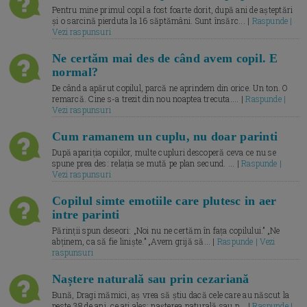
Pentru mine primul copil a fost foarte dorit, după ani de așteptări
și o sarcină pierduta la 16 săptămâni. Sunt însărc... |
Raspunde |
Vezi raspunsuri
Ne certăm mai des de când avem copil. E
normal?
De când a apărut copilul, parcă ne aprindem din orice. Un ton. O
remarcă. Cine s-a trezit din nou noaptea trecuta.... |
Raspunde |
Vezi raspunsuri
Cum ramanem un cuplu, nu doar parinti
După apariția copiilor, multe cupluri descoperă ceva ce nu se
spune prea des: relația se mută pe plan secund. ... |
Raspunde |
Vezi raspunsuri
Copilul simte emotiile care plutesc in aer
intre parinti
Părinții spun deseori: „Noi nu ne certăm în fața copilului.” „Ne
abținem, ca să fie liniște.” „Avem grijă să... |
Raspunde | Vezi
raspunsuri
Naștere naturală sau prin cezariană
Bună, Dragi mămici, aș vrea să știu dacă cele care au născut la
peste 38 de ani, ce ați ales: nașterea naturală sau p... |
Raspunde |