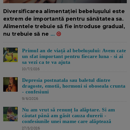
16/7/2026
AUTOR: EDITOR DC.
Diversificarea alimentației bebelușului este
extrem de importantă pentru sănătatea sa.
Alimentele trebuie să fie introduse gradual,
nu trebuie să ne
...
Primul an de viață al bebelușului: Avem cate
un sfat important pentru fiecare luna - si ai
sa vezi ca te va ajuta
10/7/2026
Depresia postnatala sau baletul dintre
dragoste, emotii, hormoni si oboseala crunta
- confesiuni
9/6/2026
Nu am vrut să renunț la alăptare. Si am
căutat până am găsit cauza durerii -
confesiunile unei mame care alăptează
27/3/2026