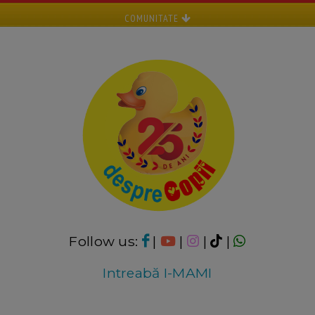
COMUNITATE
Follow us:
|
|
|
|
Intreabă I-MAMI