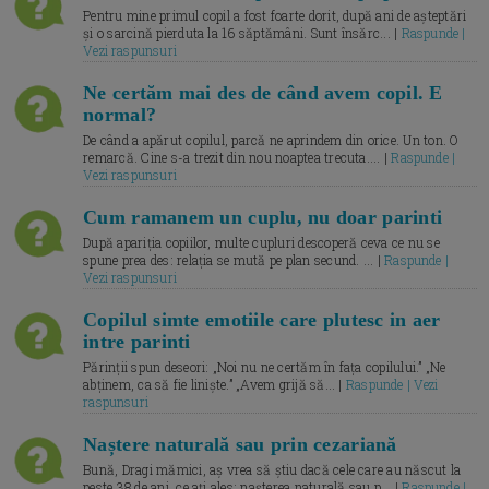
Pentru mine primul copil a fost foarte dorit, după ani de așteptări
și o sarcină pierduta la 16 săptămâni. Sunt însărc... |
Raspunde |
Vezi raspunsuri
Ne certăm mai des de când avem copil. E
normal?
De când a apărut copilul, parcă ne aprindem din orice. Un ton. O
remarcă. Cine s-a trezit din nou noaptea trecuta.... |
Raspunde |
Vezi raspunsuri
Cum ramanem un cuplu, nu doar parinti
După apariția copiilor, multe cupluri descoperă ceva ce nu se
spune prea des: relația se mută pe plan secund. ... |
Raspunde |
Vezi raspunsuri
Copilul simte emotiile care plutesc in aer
intre parinti
Părinții spun deseori: „Noi nu ne certăm în fața copilului.” „Ne
abținem, ca să fie liniște.” „Avem grijă să... |
Raspunde | Vezi
raspunsuri
Naștere naturală sau prin cezariană
Bună, Dragi mămici, aș vrea să știu dacă cele care au născut la
peste 38 de ani, ce ați ales: nașterea naturală sau p... |
Raspunde |