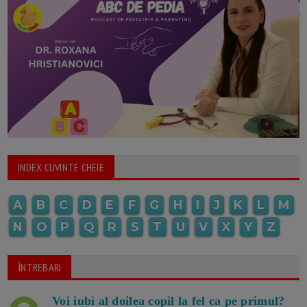
INDEX CUVINTE CHEIE
A
B
C
D
E
F
G
H
I
J
K
L
M
N
O
P
Q
R
S
T
U
V
X
Y
Z
ÎNTREBARI
Voi iubi al doilea copil la fel ca pe primul?