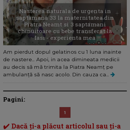
Nasterea naturala de urgenta in
saptamana 33 la maternitatea din
Piatra Neamt si 3 saptamani
chinuitoare cu bebe transferat la
Iasi - experienta mea
Am pierdut dopul gelatinos cu 1 luna inainte
de nastere... Apoi, in acea dimineata medicii
au decis să mă trimita la Piatra Neamț pe
ambulanță să nasc acolo. Din cauza ca...
Pagini:
1
✔️ Dacă ți-a plăcut articolul sau ți-a